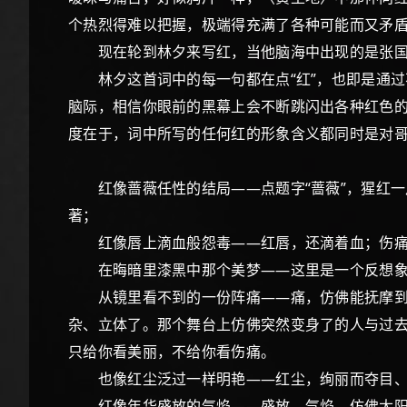
个热烈得难以把握，极端得充满了各种可能而又矛
现在轮到林夕来写红，当他脑海中出现的是张国
林夕这首词中的每一句都在点“红”，也即是通过不
脑际，相信你眼前的黑幕上会不断跳闪出各种红色
度在于，词中所写的任何红的形象含义都同时是对
红像蔷薇任性的结局——点题字“蔷薇”，猩红一片
著；
红像唇上滴血般怨毒——红唇，还滴着血；伤痛但
在晦暗里漆黑中那个美梦——这里是一个反想象，
从镜里看不到的一份阵痛——痛，仿佛能抚摩到的
杂、立体了。那个舞台上仿佛突然变身了的人与过
只给你看美丽，不给你看伤痛。
也像红尘泛过一样明艳——红尘，绚丽而夺目、
红像年华盛放的气焰——盛放、气焰，仿佛太阳跳