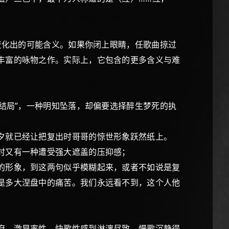
变化出的可能含义。如果你闭上眼睛，任歌曲掠过
丰富的咏物之作。实际上，它包含的更多含义与难
。
结局”，一种明知坠落，却偏要选择醉生梦死的执
夕就已经让把复出时哥哥的惊世形象跃然纸上。
时又有一种遭受强大遮盖的压抑感；
的形象，到这两句似乎模糊起来，或者不如说是复
是多大涅盘中的痛苦。我们永远看不到，这个人他
府、激昂率性，快歌性感到淋漓尽致、慢歌沉静得