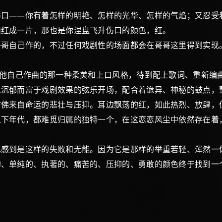
——你有着怎样的明艳、怎样的光华、怎样的气焰；又忍受
丽红成一片，那也是你涅盘飞升伤口的颜色，红。
自己作的，不过任何戏剧性的场面都会在哥哥这里得到实现
他自己作曲的那一种柔美和上口风格，待到配上歌词、重新编
以沉郁而富于戏剧效果的弦乐开场，配合着诡异、神秘的鼓点，
仿佛来自命运的悲壮与压抑。耳边飘荡的红，如此热烈、放肆，
上下年代，都难觅归属的独特一个，在这恋恋风尘中依然存在着
到是这样的失败和无能。因为它是那样的举重若轻、浑然一
的、单纯的、执著的、痛苦的、压抑的、勇敢的颜色终于找到一