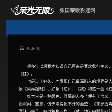
张国荣歌影迷网
返回列表
很多年以后我才知道自己原来是喜欢象征主义，而
《红》。
也是过了好久，才发现自己最深陷入的境界是人戏
象《风再起时》、好象《追》、《我》和这一曲《
红本只是一种颜色，倾慕的人多了便有了含义。张
而沉闷、窒息，仿佛浓得化不开的血迹；《东邪西
暧昧与痛苦，好似鸦片一样，〈黄土地〉中那伸向红