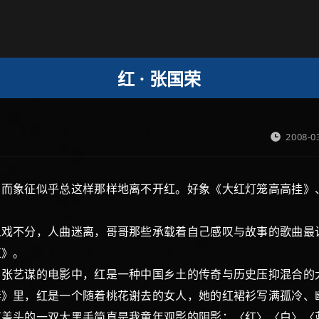
红 · 张国荣
2008-0
象征似乎总这样那样地离不开红。好象《大红灯笼高高挂》
不分，人曲迷离，哥哥那些承载着自己感叹与故事的歌曲最
红》。
艺谋的电影中，红是一种中国乡土的传奇与历史压抑混合的
毒》里，红是一个随着桃花谢去的女人，她的红裙衫写满孤冷、
盖头的一双大黑手简直是我童年观影的阴影；〈红〉〈白〉〈