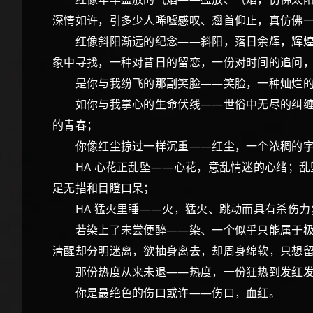
深情如许，引多少人唏嘘感叹、翘首仰止，真仿佛
红像斜阳渐远的纪念——斜阳，落日余辉，辉煌、
象中寻找，一种对昔日的留恋，一份对时间的追问
是你与我纷飞的那副笑脸——笑脸，一种灿烂的
如你与我掌心的生命伏线——世俗中无尽的纠缠,
的青春；
你像红尘掠过一样沉重——红尘，一个浓稠的字
HA 心花正乱坠——心花，意乱情迷的心绪；乱
足无措和目瞪口呆；
HA 猛火里睡——火，猛火、跳动而具有杀伤力
若染上了未尝便醉——染、一个似乎只能属于极少
清醒却分明迷离，欲抽身离去，却周身绵软，只想
那份热度从来未退——热度，一份狂热到发红发烫
你是最绝色的伤口或许——伤口，血红。