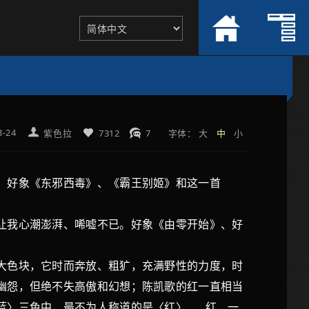
3-24
紫色拉
7312
7
字体：
大
中
小
、好象《东邪西毒》、《霸王别姬》和这一首
让我心潮澎湃、唏嘘不已。好象《由零开始》、好
大色块，它时而奔放、粗犷，充满野性的力度，时
幽怨，但绝不失高傲和幻想；陈凯歌的红一直相当
蓝〉三色中，最不为人称道的是〈红〉……红，一