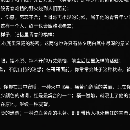
一股青春难挡的野火烧到人们面前；
伤感，恋恋不舍；当哥哥再出现的时候，属于他的青春年少
，这样一个人，终于也会幽雅地老去；
样子，记忆里青春的模样；
心底里深藏的秘密；这两句也许只有林夕明白其中最深的意义
眼，摆不脱、摔不开的万丈烦恼，前尘后世里怎样的话题；
坠，不能自持的迷惑；在哥哥面前，你常常会处于这种状态，
；你却在其中安睡，一种火中取栗、痛苦而危险的美丽，只在
颜色的动词，红是最契合的一个；稍一碰触，就浸上了他的
留在原地，继续一种凝望；
的迷恋；一种泣血舍命的执著。哥哥带给人抵死迷狂的眷恋