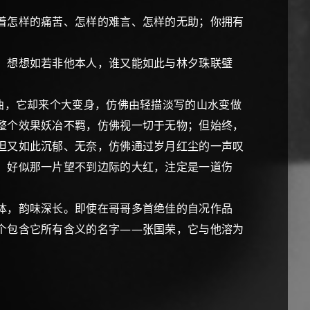
着怎样的痛苦、怎样的难言、怎样的无助；你拥有
。想想如若非他本人，谁又能如此与林夕珠联璧
曲，它却来个大变身，仿佛由轻描淡写的山水变做
整个效果妖冶不羁，仿佛视一切于无物；但始终，
但又如此沉郁、无奈，仿佛通过岁月红尘的一声叹
，好似那一片望不到边际的大红，注定是一道伤
体，韵味深长。即使在哥哥多首绝佳的自况作品
个包含它所有含义的名字——张国荣，它与他溶为