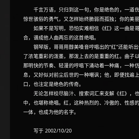
千言万语，只归到这一句，你是绝色的，一道伤口
惊世骇俗的勇气，又怎样始终脆弱而孤独；你的美
如果不是写明，恐怕实难相信《红》这一曲是哥哥
合，谱成他人曲两忘的这首绝唱。
钢琴版，哥哥用醇美嗓音哼唱出的“红”还能听出
了浓笔重彩的泼墨，那泼上去的是重重的红。曲子
那明快的节奏、轻漫的哼唱下涌动着一种痛，一种
息，又好似对前尘后世的一种嘲讽；他，即便找遍
口，也注定是绝色的传奇。
无论怎样绞尽脑汁、搜索词汇来支解《红》，也感
中，也堪称绝唱。红，这种热烈的、冷傲的、性感
一体，也成为他的名字。
写于 2002/10/20