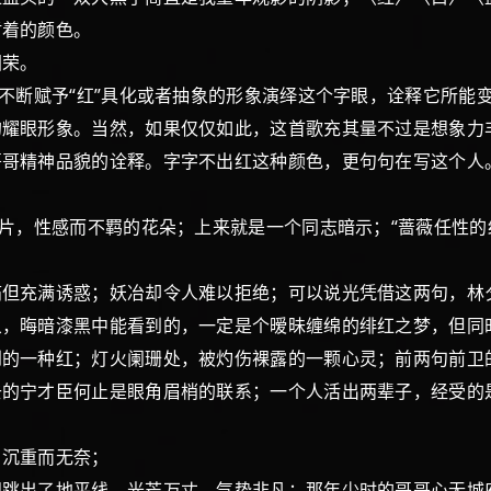
盾着的颜色。
荣。
断赋予“红”具化或者抽象的形象演绎这个字眼，诠释它所能
的耀眼形象。当然，如果仅仅如此，这首歌充其量不过是想象力
哥哥精神品貌的诠释。字字不出红这种颜色，更句句在写这个人
，性感而不羁的花朵；上来就是一个同志暗示；“蔷薇任性的
充满诱惑；妖冶却令人难以拒绝；可以说光凭借这两句，林
晦暗漆黑中能看到的，一定是个暧昧缠绵的绯红之梦，但同
一种红；灯火阑珊处，被灼伤裸露的一颗心灵；前两句前卫
去的宁才臣何止是眼角眉梢的联系；一个人活出两辈子，经受的
沉重而无奈；
出了地平线，光芒万丈、气势非凡；那年少时的哥哥心无城