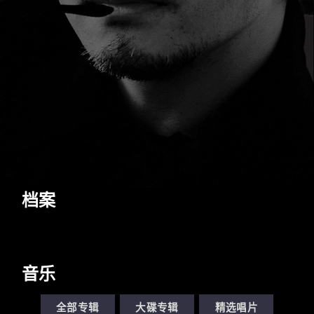
档案
音乐
全部专辑
大碟专辑
精选唱片