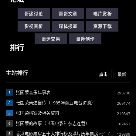
哥迷讨论
哥哥文章
唱片赏析
影视赏析
媒体报道
资源下载
哥迷交易
哥迷创作
排行
主站排行
点击
最新
1
张国荣音乐年事表
298706
2
张国荣亲述自传（1985年商业电台访谈）
269174
3
张国荣档案及相关资料
219347
4
张国荣的故事（《看电影》杂志连载）
162467
5
香港电影票房五十大排行榜及港片历年票房冠军 (1983-2003)
129839