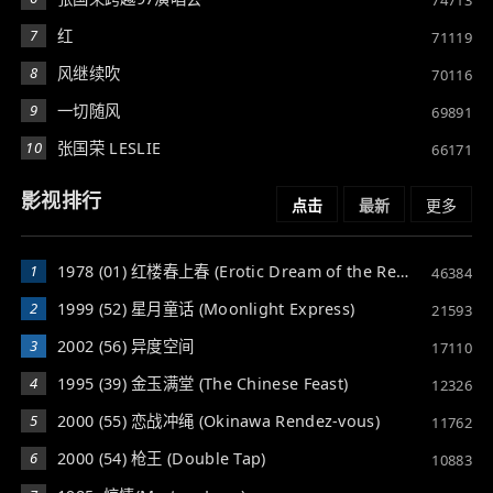
7
红
71119
8
风继续吹
70116
9
一切随风
69891
10
张国荣 LESLIE
66171
影视排行
点击
最新
更多
1
1978 (01) 红楼春上春 (Erotic Dream of the Red Chamber)
46384
2
1999 (52) 星月童话 (Moonlight Express)
21593
3
2002 (56) 异度空间
17110
4
1995 (39) 金玉满堂 (The Chinese Feast)
12326
5
2000 (55) 恋战冲绳 (Okinawa Rendez-vous)
11762
6
2000 (54) 枪王 (Double Tap)
10883