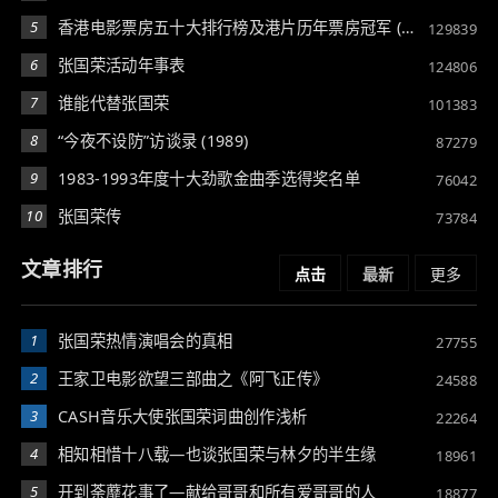
5
香港电影票房五十大排行榜及港片历年票房冠军 (1983-2003)
129839
6
张国荣活动年事表
124806
7
谁能代替张国荣
101383
8
“今夜不设防”访谈录 (1989)
87279
9
1983-1993年度十大劲歌金曲季选得奖名单
76042
10
张国荣传
73784
文章排行
点击
最新
更多
1
张国荣热情演唱会的真相
27755
2
王家卫电影欲望三部曲之《阿飞正传》
24588
3
CASH音乐大使张国荣词曲创作浅析
22264
4
相知相惜十八载—也谈张国荣与林夕的半生缘
18961
5
开到荼蘼花事了—献给哥哥和所有爱哥哥的人
18877