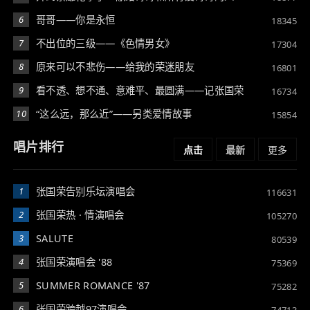
6
哥哥——你是永恒
18345
7
不出位的三级——《色情男女》
17304
8
原来可以不悲伤——给我的荣迷朋友
16801
9
看不透、想不通、意难平、最圆满——记张国荣
16734
10
“这么远，那么近”——另类爱情故事
15854
唱片排行
点击
最新
更多
1
张国荣告别乐坛演唱会
116631
2
张国荣热 · 情演唱会
105270
3
SALUTE
80539
4
张国荣演唱会 '88
75369
5
SUMMER ROMANCE '87
75282
6
张国荣跨越97演唱会
74713