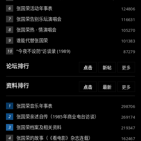
6
张国荣活动年事表
124806
7
张国荣告别乐坛演唱会
116631
8
张国荣热 · 情演唱会
105270
9
谁能代替张国荣
101383
10
“今夜不设防”访谈录 (1989)
87279
论坛排行
点击
新帖
更多
资料排行
点击
最新
更多
1
张国荣音乐年事表
298706
2
张国荣亲述自传（1985年商业电台访谈）
269174
3
张国荣档案及相关资料
219347
4
张国荣的故事（《看电影》杂志连载）
162467