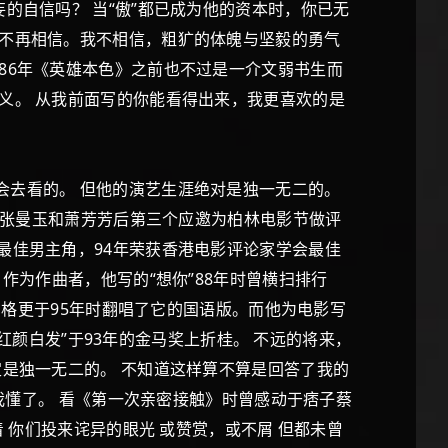
的自信吗？ 当“傲”都已成为他的资本时，你已无
经不再相信。我不相信，粗犷的体魄与坚毅的勇气
86年《英雄本色》之前也不过是一介文弱书生而
义。 从我前面写的你能看得出来，我更喜欢的是
去看的。 但他的演艺生涯绝对是独一无二的。
是继张曼玉和萧芳芳后第三个应邀为柏林电影节做评
最佳男主角，94年荣获香港电影评论家学会最佳
作为作曲者，他写的“想你”88年时曾横扫排行
安格更于95年时翻唱了它的国语版。而他为电影写
“红颜白发”于93年的金马奖上折桂。 不远的将来，
定是独一无二的。 不知道这样算不算是回答了我的
在我懂了。 看《第一次亲密接触》时曾感动于痞子蔡
 你们投来诧异的眼光 或赞赏，或不屑 但都未曾