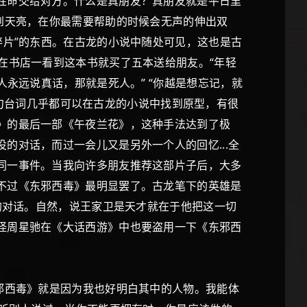
性命交给对方。什么是真朋友？真朋友就是平日里
到天亮，在你最需要帮助的时候会无声的伸出双
碎片”的东西。在古龙的小说中随处可见，这也是古
在书店一看到这本书就买了五本送给朋友。“年轻
永远说真话，那就是死人。” “你越是想忘记，就
每一句台词几乎都可以在古龙的小说中找到原型，有很
》的最后一部《午夜兰花》，这种手法达到了极
的对话，而过一会儿又是另外一个人的回忆...全
同一事件。当我向许多朋友推荐这部片子后，大多
不过《东邪西毒》最明显罢了。古龙笔下的英雄是
的对话。自然，说王家卫是天才就在于他把这一切
怪周星驰在《大话西游》中也要盗用一下《东邪西
邪西毒》就是因为我也好明白其中的人物。我能体