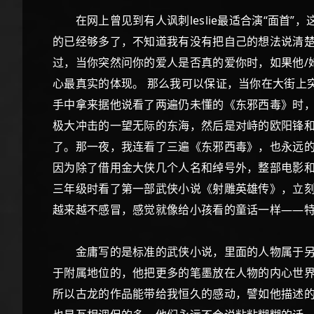
在网上曾见到有人讽刺leslie最适合演“面首”，
的已经够多了，不知道我有没有把自己的想法说清楚
过，当你突然问你的爱人是否真的爱你时，如果他/
心最真实的体现。 那么我可以保证，当你在大街上
手中拿来据他说看了两遍仍未懂的《东邪西毒》时，
极大冲击的一望无际的东海，然后是对峙的欧阳锋
了。那一夜，我连看了三遍《东邪西毒》，也永远的
因为除了借用金大侠几个人名和绰号外，整部电影和
三年级时看了第一部武侠小说《射雕英雄传》，立
越来越不感冒，感觉就像给小孩看的童话一样—
金庸写的是标准的武侠小说，里面的人物属于另外
于附属地位的，他把更多的笔墨放在人物的内心世
所以古龙的作品能带给我恒久的感动，譬如他描述