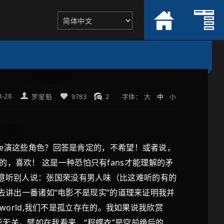
3-28
罗星魁
9783
2
字体：
大
中
小
ie演这些角色？回答是肯定的，不希望！或者说，
，喜欢！ 这是一种恐怕只有fans才能理解的矛
愿意听别人说：张国荣没有男人味（比这难听的有的
要去讲出一番诸如“电影不是现实”的道理来证明我并
al world,我们不是孤立存在的。我如果说我欣赏
影无关。譬如在我看来，“程蝶衣”是空前绝后的，