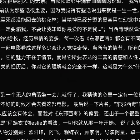
要先拒绝别人”的无奈。当欧阳峰心中淌着血幽幽的说道：“我
以前认为那些话很重要，因为我觉得有些话说出来就是一生一世，
至死都没能回去的桃花林；当精神已经分裂的慕容焉在幻觉中
一定要骗我，不要让我知道你最爱的不是我...”；当西毒黯然
着年龄的增长，经历事情的变多，每一次看《东邪西毒》都会有不
。一部电影看成这样多少会让人觉得奇怪，当所有的情节，所有
方，它的魅力不在于情节，而是它所要表达的丰富的情感和人性
关的经历后，你对它的理解就会完全不一样。这就是为什么“什
一个无人的角落坐一会儿就行了，我猜他的心里一定有一位
不好的时候才会去看这部电影。 最后说一下片名，“东邪西毒
容，看过的人应该会有体会。而我对《东邪西毒》的偏爱，还出于一
“程蝶衣”的leslie的看法，一切也就从那一年开始。 说了
演的人物分别是：欧阳峰，阿飞，程蝶衣，顾家明，导演阿星，卓