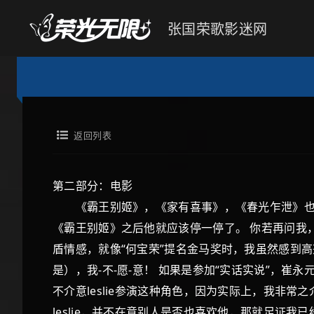
张国荣歌影迷网
返回列表
第二部分：电影
《霸王别姬》，《家有喜事》，《春光乍泄》也许还
《霸王别姬》之后他就应该停一停了。 你若再问我
盾情感，就像“何宝荣”提名金马奖时，我虽然感到
是），我-不-愿-意！ 如果是参加“实话实说”，崔
不介意leslie参演这种角色，因为实际上，我非常之介意。
leslie，并不在意别人是否也喜欢他，那就足证