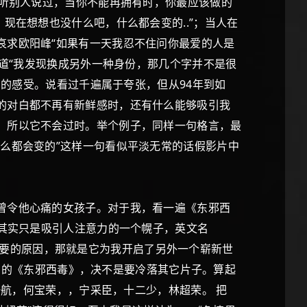
曾听别人说过，当你不能再拥有时，你最应该做的
现在想想也没什么吧，什么都会变的..”；当人在
哀求欧阳峰“如果有一天我忍不住问你最爱的人是
说道“我发现换成另外一种身份，那几个字并不是很
同的感受。说看过千遍属于夸张，但从94年到如
的对白都不再有新鲜感时，还有什么能够吸引我
，所以它不会过时。举个例子，同样一句格言，最
么都会变的”这样一句看似平淡无常的话假影片中
曾令他心痛的女孩子。对于我，看一遍《东邪西
”其实只是吸引人注意力的一个幌子，英文名
个很重要的原因，那就是它为我开启了另外一个崭新世
太多的《东邪西毒》，决不是要冷落其它片子。算起
一航，何宝荣，，宁采臣，十二少，林超荣。 把