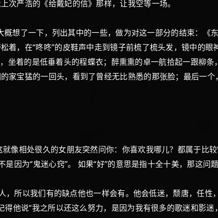
像上次严浩的《给戴妃的信》那样，让我空等一场。
我大概想了一下，列出其中的一些，做为对这一部分的结束：《
松着，在“咚咚”的皮鞋声中走到镜子前梳了梳头发，镜中的眼
转了过来，坐着的是低垂着头的程蝶衣；醉熏熏的卓一航拾起一跟
烟的家宝猛的一回头，看到了曾经无比熟悉的那张脸；最后一个
像相处很久的女朋友突然问你：你喜欢我哪儿？都属于比较“
不是因为“鬼迷心窍”。 如果“好”的意思是指十全十美，那这问
通人，所以我们有的缺点他也一样会有。他会低迷，颓唐，任性
 记得他说“我之所以还这么努力，是因为我有很多的歌迷和影迷