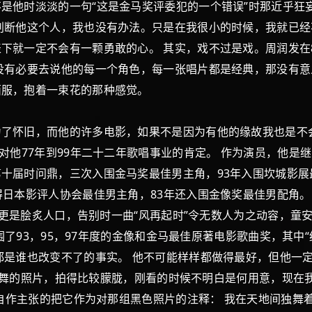
是他时淡淡的一句“这是金马奖评委犯的一个错误”时那近乎狂妄
判断他这个人，我也没有办法。只是在我很小的时候，我就已
下就一定不会有一颗勇敢的心。 其实，戏不过是戏。周润发在
没有必要去说他的每一个角色，每一张唱片都是经典，那没有意
西服，抱着一束花的那种感觉。
怀旧，而他的许多电影，如果不是因为有他的缘故我也是不会
对他77年到99年二十二年歌唱事业的肯定。 作为演员，他
十届时问鼎，三次入围金马奖最佳男主角，93年入围坎城影展
日本影评人协会最佳男主角，83年还入围金像奖最佳男配角。 
金”更是脍炙人口，告别时一曲“风再起时”令无数人为之动容，童
入围了93，95，97年度的金像和金马最佳原著电影歌曲奖，其中
都是谁也改变不了的事实。 他不可能样样都做得最好，但他一
黑衣跳舞的照片，拍得比较朦胧，刚看的时候不明白是何用意，现
，自作主张的把它作为对那组黑色照片的注释： 我在天地间独舞着