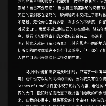
会到那些人物的情感，我能明白“要想不被拒绝，就
就是令自己不要忘记”；当张曼玉悲痛欲绝的说着“
天涯的盲剑客在临死的一瞬间脑海中又闪过了那片他
不是我，无论你心里有多苦，有多么的不情愿，你都
难说出口”....我都能感觉到自己的心在颤动。随
今，我看《东邪西毒》的次数应该会有三十多遍吧
呢？其实这就是《东邪西毒》与其它影片不同的地
初听到的时候你或许不会有什么感觉，但当你有了相
人物的口说出来能给我以恒久的冲击。
冯小刚说他拍电影需要眼泪时，只需拿一瓶啤酒到
毒》或许也可以达到同样的目的，因为我只有在心情
“ashes of time”才真正体现了影片的内
界的大门：欧阳峰彻底改变了我对当时给我的印象就是
来，在我的心目中，我最喜爱的十个由leslie饰