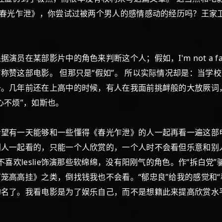
《春光乍泄》，你尝试过被两个男人的感情感动的经历吗？王家
部影片中的角色来判断这个人；假如，I'm not a fan of
称赞这部电影。 但那只是“假如”。 所以实际情况却是：当学
去。几年前还在上高中的时候，有人在我面前挑衅般的大放厥词
心不烦”，如斯也。
天能够和一些懂得《春光乍泄》的人一起再看一遍这部电影，而
别人一起看的，只能一个人欣赏的，一个人时不会看但乐意和别
喜欢leslie饰演那些软绵绵，没有阳刚气的角色。作“拆白党”
高高挂》之类，倒找钱我也不会看。“郁忠良”给我的感觉和“
的名了。我看电影是为了娱乐自己，而不是想籍此来提高欣赏水