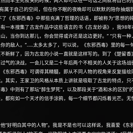
，然而早生死攸关的时候，两人却可以在一句话之间就将自己的
该有属于自己的空间，但在你不眠的夜晚却可以默默的陪你抽烟
不了《东邪西毒》中那些充满了哲理的话语，即被称为“思想的
有一本搜集了古龙作品中这些语言的书《古龙妙语》，我98年
，当你到达那儿，你会觉得或许还是这边更好。” “只有一种人
是你的敌人。”.....太多太多了，可以说，《东邪西毒》里的
更不新鲜了，因为古龙的小说一直就是这样写的。到了《楚留香
过气的决战，一会儿又是二十年后两个不相关的人关于这场战役
。《东邪西毒》可谓得其精髓，即从不同人物的视角来反复描绘
大。其实，王家卫的风格从本质上讲就是吸取了古龙的特点，只
毒》中则有了那坛“醉生梦死”，以及那段关于“酒和水的区别”
乐，都宛如一个天才的信手涂鸦，每一个细节都闪烁着光芒。无
“好明白其中的人物”。我是不是也可以这样说，我喜爱《东