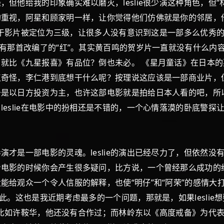
但他给我的印象确实难以磨灭，leslie很少演这种角色，但“
的重视，阿星和顾家明一样，让你觉得他们仿佛就是你的邻居，
能由于影片被定位为三级，让很多人没有意识到这是一部多么优秀
还有那首改编了的“红”。其实黄百鸣的贺岁片一直就没有什么内
就比《九星报喜》有品位？倒也未必。 《星月童话》在日本
点奇怪，李仁港到底想干什么呢？按理说这应该是一部商业片，
于是以日方投资为主，也许这部电影就是拍给日本人看的吧，所
eslie在电影中的扮相还是不错的，一个心情落漠的卧底警
是一部电影的灵魂。leslie的演出已经尽力了，但依然没
看电影的时候你会产生很多疑问，比方说，一个曾经那么成功的
能给观众一个令人信服的解释，也使“明仔”和“阿荣”的感情大
此。这也是我近期考虑最多的一个问题，那就是，如果lesli
的，比如许鞍华，他还没有合作过；而林岭东以《高度戒备》为代