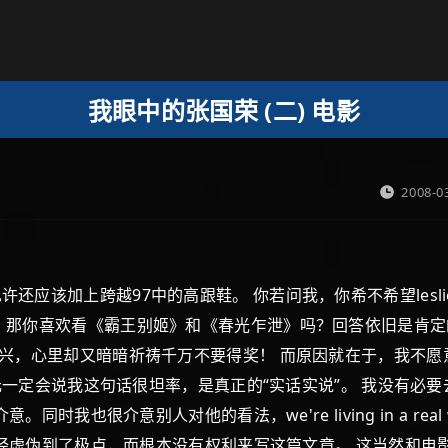
我眼中的张国荣 (二) 电影
2008-0
应该加上跨越97中的高跟鞋。 你若问我，你希不希望lesl
，那你喜欢看《霸王别姬》和《春光乍泄》吗？回答依旧是肯定的
高兴，心里却又暗暗祈祷千万不要得奖！ 而原因就在于，我不
永元一定会说我这句话很坦率，是真正的“实话实说”。 我没有必
同时我也很介意别人对他的看法，we're living in a re
我已经虚伪到了极点，而根本没有权利来写这篇文章。 这当然和电