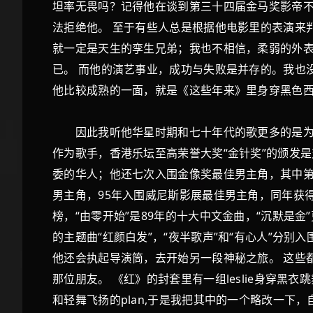
坦率无畏吗？记得他在谈到第三十四届金马奖影帝不
法拒绝他。 至于有些人总是根据他电影里的表演来
就一定是天生的孪生兄弟；我也不相信，柔弱的外表
已。 而他的演艺事业，成功与失败是并存的。我也
他比较成熟的一面，就是《这些年来》里身穿黑色
因此我听他华星时期和七十年代的歌更多的是为了
作为歌手，香港乐坛至高荣誉大奖“金针奖”的颁发是
委的华人；他还七次入围金像奖最佳男主角，其中第
男主角，95年入围威尼斯影展最佳男主角，同年获得
榜，“由零开始”是89年的十大中文金曲，“沉默是
的主题曲“红颜白发”，“夜半歌声”和“有心人”分别
他还会执起导演筒，去开始另一段神秘之旅。 这些
那位朋友。 《红》的封套里有一组leslie身穿
和轻舞飞扬的plan,于是我把其中的一个略改一下