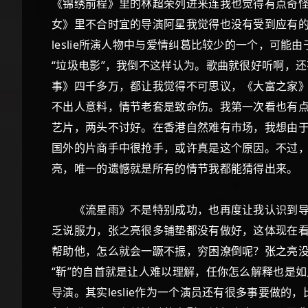
《锦绣前程》里的林超荣列进来连我也觉得有点奇怪，
女》里不合时宜的导演阿星我觉得也没有受到应有
leslie所演人物中与爱情纠葛比较少的一个，可
“垃圾电影”，我倒不这样认为。歌曲就很好听啊，
事》四千多万，都让我觉得不可思议，《大富之家》
不出人意料，情节老套是致命伤。我第一次看也有
艺片，两头不讨好。在香港自然难有市场，我想由
国外的片商手中很抢手，或许真是这个原因。不过，l
亮，唯一的遗憾就是所有的情节我都能猜得出来。
《流星雨》不是特别成功，也再度让我认识到导演才
乏说服力，张之亮很多铺垫都没有做好，这体现在
帮助他，怎么就会一蹶不振，穷困潦倒呢？张之亮没
“靳”的自首就是让人难以理解，任你怎么解释也是如
导演。其实leslie作为一个演员还有很多事要做