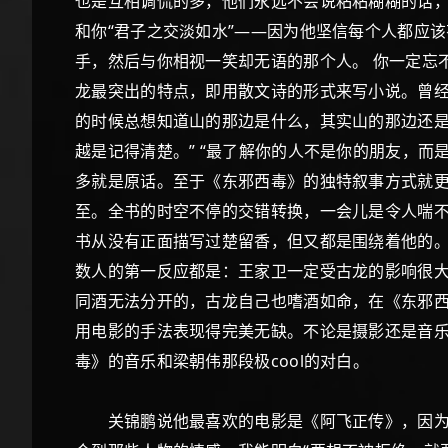
也是互相调侃的多，他们永远不会说粘粘糊糊的话
和你“君子之交淡如水”——因为他坚信每个人都应
手，然后与你相视一笑却无语的那个人。 你一定忘
龙最突出的特点，即用散文诗的形式来写小说。曾经
的时候总想知道山的那边是什么，其实山的那边还是山
越是记得清楚。” “最了解你的人不是你的朋友，而
多就是原话。至于《东邪西毒》的独特叙事方式就
至。全书的时空不停的交错转换，一会儿是令人喘不
书从没有正面描写过楚留香，但又都是围绕着他的
数人的第一反应都是：王家卫一定受古龙的影响很
同酒无法分开的，古龙自己也嗜酒如命，在《东邪西
用电影的手法表现得完美无缺。不论是摄影还是音
毒》的音乐和梁朝伟那段极cool的对白。
关锦鹏说他最喜欢的电影是《阿飞正传》，因为他