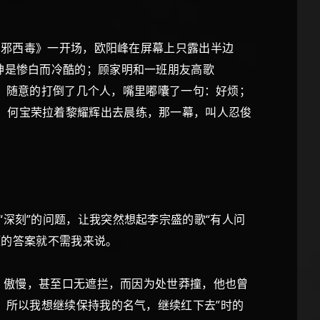
东邪西毒》一开场，欧阳峰在屏幕上只露出半边
神是惨白而冷酷的；顾家明和一班朋友高歌
柳条，随意的打倒了几个人，嘴里嘟囔了一句：好烦；
，何宝荣拉着黎耀辉出去晨练，那一幕，叫人忍俊
深刻”的问题，让我突然想起李宗盛的歌“有人问
题的答案就不需我来说。
，傲慢，甚至口无遮拦，而因为处世莽撞，他也曾
，所以我想继续保持我的名气，继续红下去”时的