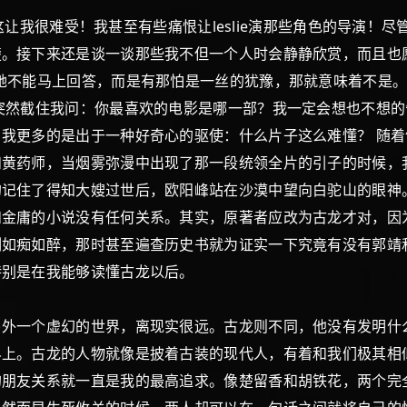
这让我很难受！我甚至有些痛恨让leslie演那些角色的导演！尽
。接下来还是谈一谈那些我不但一个人时会静静欣赏，而且也
她不能马上回答，而是有那怕是一丝的犹豫，那就意味着不是
突然截住我问：你最喜欢的电影是哪一部？我一定会想也不想的告
我更多的是出于一种好奇心的驱使：什么片子这么难懂？ 随
和黄药师，当烟雾弥漫中出现了那一段统领全片的引子的时候，
记住了得知大嫂过世后，欧阳峰站在沙漠中望向白驼山的眼神
金庸的小说没有任何关系。其实，原著者应改为古龙才对，因为
刻如痴如醉，那时甚至遍查历史书就为证实一下究竟有没有郭靖
—特别是在我能够读懂古龙以后。
一个虚幻的世界，离现实很远。古龙则不同，他没有发明什么
界上。古龙的人物就像是披着古装的现代人，有着和我们极其相
的朋友关系就一直是我的最高追求。像楚留香和胡铁花，两个完