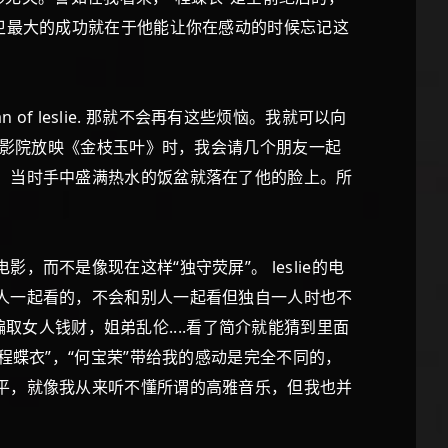
卫最大的成功就在于他能让你在感动的时候忘记这
 leslie. 那就不会再有这些烦恼。我就可以向
校影院放映《金枝玉叶》时，我会请几个朋友一起
，当时手中盛满热水的饭盆就落在了他的脸上。所
不是像现在这样“独守荧屏”。 leslie的电
人一起看的，不会和别人一起看但独自一人时也不
骗取女人钱财，姐弟乱伦....看了简介就能猜到里面
程蝶衣”，“何宝荣”带给我的感动是完全不同的，
平，就像我从来听不懂所谓的高雅音乐，但我也并