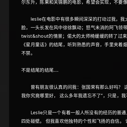
尔东升，陈果和关锦鹏的电影，希望会实现，不要
leslie在电影中有很多瞬间深深的打动过我，
脸，一头长发在风中徐徐飘动；怒气未消的阿飞领带
twist&shout的情景；偌大的太师椅缓缓的
《星月童话》的结尾，听到熟悉的声音，手里夹着
不禁。
不是结尾的结尾....
曾有朋友很认真的问我：张国荣有那么好吗？ 这就
我你究竟哪里好， 这么多年我遗忘不了”，只是，我
Leslie只是一个有着一般人所没有的经历的普
四处碰壁。 但我喜欢他独特的个性和飞扬的自信。