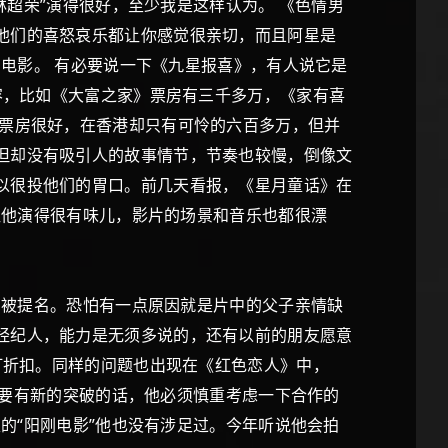
林超荣”演得很好，至少我是这样认为。 《色情男
他们的喜怒哀乐都让你感觉很亲切，而且阿星是
的电影。 有必要说一下《九星报喜》，有人说它是
容，比如《大富之家》票房有三千多万，《家有喜
的票房很好，在香港却只有可怜的六百多万，但并
但却没有吸引人的故事情节，节奏也较慢，倒像文
以很投他们的胃口。前几天看报，《星月童话》在
探让他演得很有味儿，影片的场景和音乐也都很漂
有被提名。恐怕有一点原因就是片中的父子亲情缺
经纪人，能力是无须多说的，还有以前的朋友愿意
打折扣。同样的问题也出现在《红色恋人》中，
e想要有新的突破的话，他必须慎重考虑一下合作的
表的“阳刚电影”他也没有涉足过。今年听说他会拍