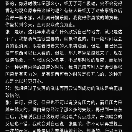
彩的，你好时候年纪那么小，经历了两个极端，会不会觉得
香港的观众原来是这样的呢？有些人是经历了这些事情以后
变得一蹶不振，从此离开娱乐圈，我觉得你勇敢的地方是，
你坚持到今天，直到观众改变为止。
张：是呀，这几年来我没有什么欣赏自己的地方，就只是这
个了，我想勇气是很重要的，就象你说的，有一段时间我会
真的很消沉，眼看着接着来的人来势汹涌，但是，自己还是
没有东西可以让人看的，但是，那几年算是熬过来了，现在
做演唱会，一叫张国荣的名字，不是那时候的反应，而是另
外一种更有内涵的感应的时候，我自己感应别人是会觉得张
国荣是有实力的，是有东西可看的时候是很开心的，这种开
心是比以前更开心。
邓：我想经过了失落的滋味而再尝试到成功的滋味是会更加
珍惜的。
张：是呀，是呀，但是也不可以说没有压力的，而且压力是
越来越大的，理由是你经过了那么多的失败，再得到一些东
西后，我是说我自己这段时间出唱片有点成果，开演唱会的
反应也不错，我就会对自己说：张国荣，你不可以再重复上
一次的表演。可能是因为要继续地创新、创新的，所以压力