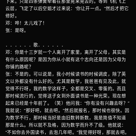
下来。只是四条弹簧牵着在那里晃来晃去的。等到飞机飞上
云层，飞定了以后空姐才过来说：‘你让开一点。“然后才把它
修好。
邓：哗！太儿戏了！
张：是呀。
．．．．．．歌．．．．．．
邓：你是十三岁就一个人离开了家里，离开了父母，其实是
有什么原因呢？是因为你从小就有这个志向还是因为父母为
你铺的路呢？
张：不是的。可以说是，我小时候读书的时候调皮，除了英
文以外都没有什么好的。尤其是数学，我爸爸有见及此，就
觉得不行呀，我的数学这样子，全都是交叉、零蛋的。而且
那时候流行的，觉得送子女到外面读书是一种光荣。现在想
起来已经是十年前了。（笑）他问我：“你有没有兴趣去呀？”
我就说：“那好吧，就去吧。”然后就报名，那时候也很快。因
为数学不行，那时候当好是由旧数转新数，我是简值不知道
那是什么。所以就不及格，因为数学而升不了级。他就说：
“不如你去外国读书，去泡几年吧。”我觉得好呀，那就去吧。