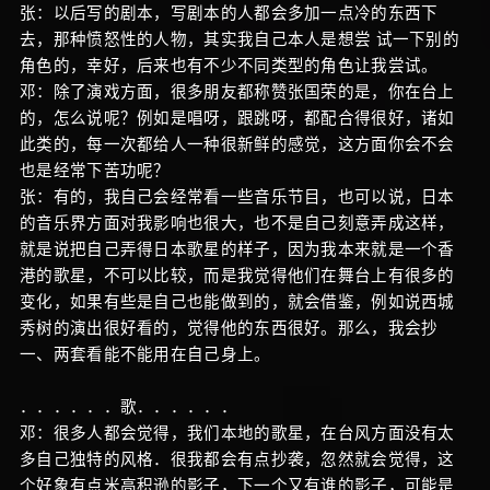
张：以后写的剧本，写剧本的人都会多加一点冷的东西下
去，那种愤怒性的人物，其实我自己本人是想尝 试一下别的
角色的，幸好，后来也有不少不同类型的角色让我尝试。
邓：除了演戏方面，很多朋友都称赞张国荣的是，你在台上
的，怎么说呢？例如是唱呀，跟跳呀，都配合得很好，诸如
此类的，每一次都给人一种很新鲜的感觉，这方面你会不会
也是经常下苦功呢？
张：有的，我自己会经常看一些音乐节目，也可以说，日本
的音乐界方面对我影响也很大，也不是自己刻意弄成这样，
就是说把自己弄得日本歌星的样子，因为我本来就是一个香
港的歌星，不可以比较，而是我觉得他们在舞台上有很多的
变化，如果有些是自己也能做到的，就会借鉴，例如说西城
秀树的演出很好看的，觉得他的东西很好。那么，我会抄
一、两套看能不能用在自己身上。
．．．．．．歌．．．．．．
邓：很多人都会觉得，我们本地的歌星，在台风方面没有太
多自己独特的风格．很我都会有点抄袭，忽然就会觉得，这
个好象有点米高积逊的影子，下一个又有谁的影子，可能是