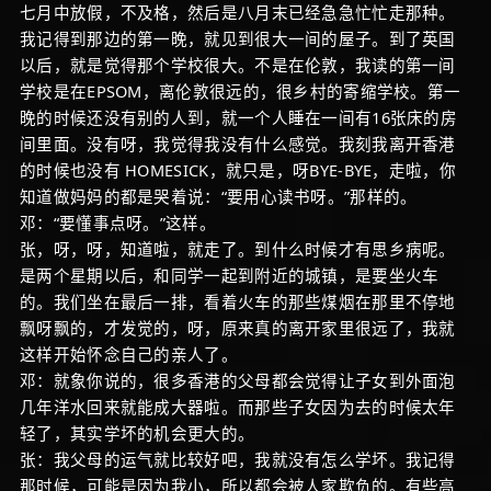
七月中放假，不及格，然后是八月末已经急急忙忙走那种。
我记得到那边的第一晚，就见到很大一间的屋子。到了英国
以后，就是觉得那个学校很大。不是在伦敦，我读的第一间
学校是在EPSOM，离伦敦很远的，很乡村的寄缩学校。第一
晚的时候还没有别的人到，就一个人睡在一间有16张床的房
间里面。没有呀，我觉得我没有什么感觉。我刻我离开香港
的时候也没有 HOMESICK，就只是，呀BYE-BYE，走啦，你
知道做妈妈的都是哭着说：“要用心读书呀。”那样的。
邓：“要懂事点呀。”这样。
张，呀，呀，知道啦，就走了。到什么时候才有思乡病呢。
是两个星期以后，和同学一起到附近的城镇，是要坐火车
的。我们坐在最后一排，看着火车的那些煤烟在那里不停地
飘呀飘的，才发觉的，呀，原来真的离开家里很远了，我就
这样开始怀念自己的亲人了。
邓：就象你说的，很多香港的父母都会觉得让子女到外面泡
几年洋水回来就能成大器啦。而那些子女因为去的时候太年
轻了，其实学坏的机会更大的。
张：我父母的运气就比较好吧，我就没有怎么学坏。我记得
那时候，可能是因为我小，所以都会被人家欺负的。有些高