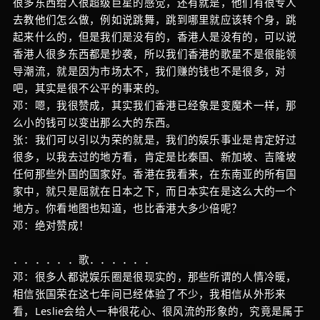
很多东西给人很超级巨星的感觉，还有就是，他们有很专人
去教他们怎么做，例如说跳舞，跳到哪里就应该转个身，跳
起来什么的，但是我们是没有的，香港人是没有的，可以说
香港人很多东西都是抄袭，所以我们香港的歌星不是很能领
导潮流，就是因为市场太不，我们赚的钱也不是很多，对
吧，其实是很不公平的事来的。
邓：嗯，我很赞成，其实我们香港已经象是变魔术一样，那
么小的钱可以变出那么大的东西。
张：我们可以引以为荣的就是，我们的娱乐事业是肯定好过
很多，以我去过的地方看，肯定是比泰国、新加坡、吉隆坡
任何那些外国的国家好。香港在我看来，在东南亚的所有国
家中，就只是屈就在日本之下，而日本实在是这么大的一个
地方。你看地图也知道，也比香港大多少倍呢？
邓：绝对赞成！
．．．．．．歌．．．．．．
邓：很多人都说娱乐圈是很现实的，那些所谓的人情冷暖，
相信张国荣在这七年间已经体验了不少，我相信从外形来
看，Leslie会给人一种很花心、很风流的形象的，究竟是属于