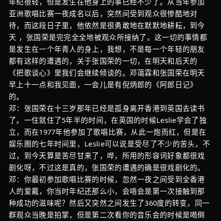
年纪很轻，但是发生在他身上的事已经不少了。从当年参加
亚洲歌唱比赛一夜成名以后，突然间受到观众很惨酷地对
待，而这段日子里，他依然是很勇敢地在默默地耕耘，到今
天 ，张国荣是完完全全地被观众所接纳了。这一切的事情都
是发生在一个年青人的身上，我想，不是每一个年轻的朋友
都有这样的遭遇的，关于张国荣的一切，在明天和后天的
《把歌谈心》里我们会继续倾谈的。邓蔼霖和张国荣在明天
早上十一点和我见面，一会儿是有倪炳郎的《阿郎日记》
的。
邓：张国荣在十三岁那年已经是孤身离开香港到英国去读书
了。一住就住了5年半的时间，在英国的时候Leslie学会了独
立，而在1977年他参加了歌唱比赛，从此一炮而红，但是在
娱乐圈的七年时间里，Leslie可以说是受尽了不少的苦头，不
过，到今天算是苦尽甘来了，哗，所用的形容词好象都很戏
剧化呀，不过这是真的，张国荣的遭遇的确是很戏剧化的。
邓：你最初参加歌唱比赛的时候，忽然一夜之间受到全香港
人的爱戴，你当时年纪还那么小，会唔会是第一次接触到那
种成功的滋味呢？然后又突然之间发生了360度的转变，同一
群观众当晚是拍掌，但是第二次看你的音乐会的时候是喝倒