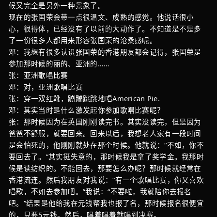
候又完全是另外一种景象了。
现在的张国荣会带一点很温文、成熟的感觉。他说话很小
心，很得体，已经没有了以前的大动作了。不知道是不是多
了一份很多人都用来形容张国荣的沧桑感呢。
邓：我想有很多认识张国荣的香港朋友都会记得，张国荣是
参加那时候的丽的、亚洲的……
张：亚洲歌唱比赛
邓：对，亚洲歌唱比赛
张：穿一双红靴，蹦蹦跳跳地唱American Pie.
邓：其实当时是什么激发起你参加歌唱比赛呢？
张：那时候因为在英国刚刚读完书。其实没读完，但是因为
爸爸不舒服，就要回来。回来以后，我想老人家有一段时间
是会怕死的，他刚刚就处在那个时候。他就说：“不如，你不
要回去了。”其实挺失意的，那时候我是拿了奖学金。我那时
候是读纺织的。不能回去，那要怎么办呢？那时候就经常在
香港流连。然后我朋友对我说：“有一个歌唱比赛，你又喜欢
唱歌，不如去参加吧。”我说：“不要啦，我就陪你去报名
吧。”结果是他给我在元钱帮我也报了名，那时候报名很便宜
的，只要5元钱。然后，唱着唱着就唱到决赛。