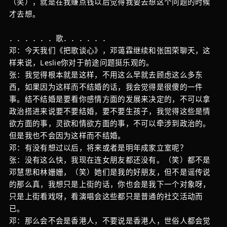
（笑），就是在我赚点钱以后觉得我要去想这个问题的时候
才去想。
．．．．．．歌．．．．．．
邓：今天我们《把歌谈心》，邓蔼霖继续和张国荣聊天，这
样来说，Leslie你对于前途问题挺乐观的。
张：我觉得根本就是这样，不用这么早就去顾虑这么多东
西，如果因为这样而不结婚的话，我会觉得是很傻的一件
事。结不结婚是要看你感情方面的发展来决定的，不可以拿
政治搭进来说要不要结婚，要不要生孩子，我觉得这些是情
欲方面的事，灵欲和情欲方面的事，不可以牵涉到政治的。
但是我也不会因为这样而不结婚。
邓：有没有想过以后，将来或者是明年成家立室呢？
张：没有这么快，我现在连女朋友都还没有。（笑）都不是
邓慧思和林姗姗，（笑）她们是我的好朋友，但不是谣传说
的那么真，我想只是上街的话，你也会是我下一个对象呀，
只是上街看戏呀，看演唱会这些都只是普通的社交活动而
已。
邓：那么会不会是香港人，不要说是香港人，世俗人都会觉