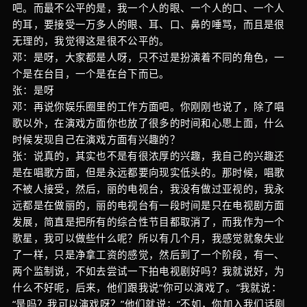
吧。而最不公平的是，我一个人的眼、一个人的口、一个人
的耳，要接受一万多人的眼、耳、口、鼻的唾骂，而且是很
无理的，我觉得这是很不公平的。
邓：是呀，大家都是人呀，只不过是扮演着不同的角色，一
个是在台目，一个是在台下而已。
张：是呀
邓：再说你娱乐圈里的工作方面吧。你刚刚也说了，除了唱
歌以外，在演戏方面你也放了很多的时间和心思上面，什么
时候发现自己在演戏方面有兴趣的？
张：说真的，其实也不是有很浓厚的兴趣，我自己的兴趣还
是在唱歌方面，但是永远都要向现实低头的。那时候，唱歌
不被人接受，然后，丽的电视台，我没有做过亚视的，我永
远都是在做丽的，丽的电视台有一段时间是只在电视剧方面
发展，简直是把所有的综合性节目都取消了，而我作为一个
歌星，我可以做些什么呢？所以有几个月，我感觉就象失业
了一样，只是净拿工资的感觉，然后到了一个阶段，有一、
两个监制说，不如去尝试一下拍电视剧好吗？我就说好，为
什么不好呢，后来，他们跟我说“你可以演戏了。”我就说：
“是吗？我可以演戏呀？”他们就说：“不如，你加入我们话剧