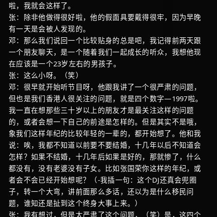
啦，我就会这样了。
张：除非他做得很好啦，他的假面具要戴得很牢，因为早晚
有一天是会被人发现的。
邓：那么我们说回一个比较贴身的总是吧，我记得前两天跟
一个朋友聊天，是一个随着我们一起成长的听众，我想他现
在应该是一个23岁左右的男孩子。
张：这么小呀。（笑）
邓：很早就开始听节目呀，他跟我讲了一个很严肃的问题，
但也是我们香港人很关注的问题，就是四个数字—1997啦。
我一直在想那些三十岁以上的朋友才是最关注这样的问题
的，或者会想一下自己的前途是怎样的。但是其实不是哦，
象我们这样年纪的比较年轻的一辈的，都开始想了。他和我
说：唉，我都不知道以前要不要结婚，十几年以后不知道会
怎样？如果不结婚，十几年后如果是好的，那就惨了，什么
都没有，没有老婆没有子女。比如张国荣你这样的年纪，或
者会不会已经开始想呢？（-我插一句：这个DJ还真会兜圈
子，转一个大弯，讲前面那么多话，还以为是什么移民问
题，谁知还是扯到这个终身大事上来。）
张：我有想过，但是太严肃了这个问题，（笑）是，这四个