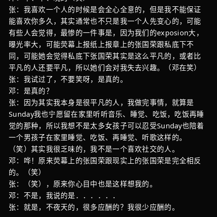
张：我喜欢一个人的时候是会全心全意的，但是我不能保证
能喜欢你多久，其实通常也不只是我一个人先变心的，可能
有些人会觉得，最惨的一件事是，因为我们的exposion大，
曝光率大，可能荧幕上报纸上报章上的张国荣跟私底下不
同，可能她会觉得私底下张国荣其实是这么平凡的，或者比
平凡的人还要平凡，所以她们会对我失去兴趣。（邓在笑）
张：我试过了，不要笑呀，是真的。
邓：是真的？
张：因为其实我本身是很平凡的人，我做完事情，就算是
Sunday我也宁愿留在家里听听音乐、睡觉、吃饭，吃饭再睡
觉的那种，所以我想不是太多女孩子可以忍受Sunday也陪着
一个男孩子在家里睡觉、吃饭、再睡觉、听歌这样的。
（笑）其实我很乏味的，我不是一个喜欢社交的人。
邓：哗！原来荧幕上的张国荣跟现实上的张国荣是完全相反
的。（笑）
张：（笑），原来你心目中也是这样想我的。
邓：不是，我说的是．．．．．．
张：就是，不夜天的，很多应酬的？我很少应酬的。