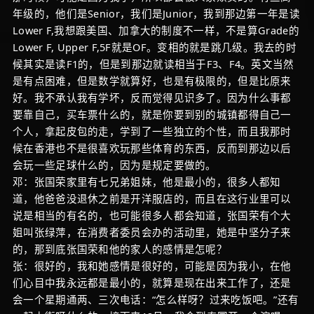
年级的，他们是Senior，我们是Junior，我到那边第一年是读
Lower F,我想跟美国、加拿大的制度不一样，不是算Grade的
Lower F, Upper F,5F就是OF。变相的就是跳几级。我去的时
候其实是读F1的，但是到那边就读相当于F3、F4。英文当然
是有点困难，但是数学就算好，也是有极限的，但是比原来
好。我不承认我有学坏，反而觉得见识多了。因为什么事都
要靠自己，买车票什么的，就是你要到别的城镇都得自己一
个人，拿起皮包的走，学到了一些独立的个性，而且我那时
候在香港也不是很喜欢玩那些体育的东西，反而到那边以后
会玩一些足球什么的，因为是规定要做的。
邓：张国荣家里有七兄弟姐妹，他是最小的，很多人都知
道，他爸爸没退休之前是开洋服店的，而且在这行业里可以
说是相当的有名的，也可能很多人都会知道，张国荣有个大
姐叫张绿萍，在消费者委员会办的活动里，她是中坚分子来
的，那到底张国荣和他的家人的感情是怎呢？
张：很好的，我和她感情是很好的，可能是因为我小，在他
们心目中我永远都是最小的，就算是现在出来工作了，还是
会一个星期通两、三次电话：“怎么样呀？过来吃饭吧。”还有