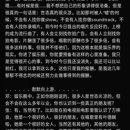
嗯……有时候是很……我不想把自己的形象讲得很沧桑，但是
很真的一句话是：世态真的很炎凉。比如那时被人“嘘”的时
候，不会有人找你做show，不会有人找你做soundtrack，不
会有人找你录唱片。到今时今日我出的唱片反应好的，上榜
的成为流行曲了，有人会立刻找你拍广告，会有人立刻找你
拍电影，片酬涨了很多倍，唱歌的薪酬也多了很多倍，会有
很多这样的事。但我并不怪他们，因为这根本就是娱乐界的
现实。你进了娱乐圈，你就要预备有这样的心里准备。我只
是觉得很开心的事，到今时今日我还没消失，我还可以比以
前红，我可以拿到这么多，这些只是我的报酬，是我这几年
郁郁不得志的时候还努力去做事得到的报酬。
．．．．．．默默向上游．．．．．．
邓：娱乐圈中，正如你刚刚说的，很多人是世态炎凉的，但
会不会在这么多年以业，你也认识到一些真正的朋友呢？
张：有，当然有了。比如我在拍电视拍电影里我认识了万梓
良，他是一个很好的人，很好的朋友，在唱歌里有叶德娴
啦，她是一个很好的女人，当然还有其他的，其他的朋友，