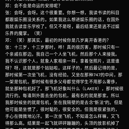
邓：会不会是命运的安排呢？
张：会呀，会呀。这个很重要。你想一想，我读书读的科目
都跟娱乐圈没关系的。如果我这么想进娱乐圈的话，在国外
我就去读音乐学校了。但又不是呀，最后结果还是逃不过娱
乐界的魔掌。（笑）
邓：（笑）那其实，最初的时候你是几岁离开香港的？
张：十三岁，十三岁那时，哗！真的很厉害，那时候只有一
个亲戚在那边。我自己一个人坐飞机，然后那个人来接我。
我不认识那个人，就象人家相亲一样，拿着张照片，这是谁
呀？呀，这就是那个姑姑啦。这样子的，然后最记得的是，
那时候第一次坐飞机，没有经验。又坐在那种747的中间，那
一架是包机。那时候有很多父母都觉得学生不用那么奢侈，
就坐那种包机好了。那飞机好象叫什么（LAKER），那时候很
流行的。每逢到外面去坐的包机，最有名的就是那家。所以
我那时候坐的就是包机，坐在我隔壁的是去念“新法”的。但是
他可能是坐惯了，很时髦的，很安全的。但我是很紧张的，
手心在微微地沁汗。第一次坐飞机，不知道怎么样嘛，又飞
得那么高。结果是一起飞就砰砰蹦蹦的，头顶的放影机掉了