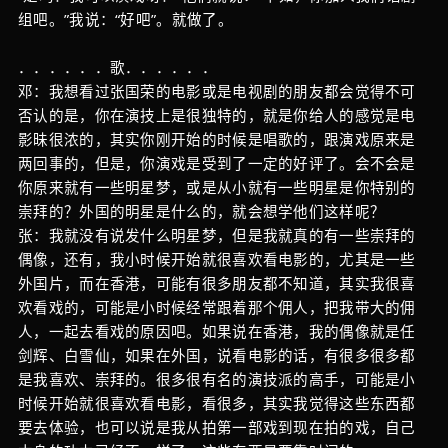
组吧。”我说：“好吧”。就做了。
．．．．．．歌．．．．．．
邓：我想看过张国荣的电影或是电视剧的朋友都会觉得不可
否认的是，你在演技上是很独特的，就是你给人的感觉是电
影昧很浓的，其实你刚开始的时候是唱歌的，跟演戏原来是
两回事的，但是，你演戏是受到了一定的好评了。会不会是
你原来就有一些明星梦，或是从小就有一些明星是你特别的
崇拜的？外国的明星是什么的，就会想学他们这样呢？
张：我就没有说发什么明星梦，但是我就真的有一些崇拜的
偶像，还有，我小时候开始就很喜欢看电影的，尤其是一些
外国片，而在香港，可能有很多朋友都不知道，其实我很喜
欢看戏的，可能是小时候经常跟着那个佣人，把我带大的佣
人，一起去看戏的原因吧。如果说在香港，我的偶像就是任
剑辉、白雪仙，如果在外国，说看电影的话，有很多很多都
是我喜欢、崇拜的。很多很有名的演技派的高手，可能是小
时候开始就很喜欢看电影，看很多，其实我觉得这些东西都
要去体验，也可以说是我从拍第一部戏到现在拍的戏，自己