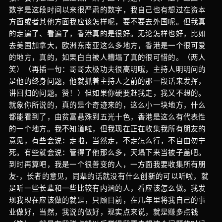
数字是这段时间以来很严肃的数字，我自己也有想过在资本
方面或者其他方面我应该怎样呢，要不要去外国呢。但我真
的走遍了、看遍了，香港真的是很好。无论怎样也好，比如
去美国加拿大，欧洲东南亚这么多地方，香港是一个很可爱
的地方，真的，如果白白被人糟塌了真的很可惜的。（两人
笑）（再插一句：哥哥太极功夫很高明哦，主持人明明问的
是他的终身问题，他就抓着主持人之前的那一段话来发挥，
讲回归的问题。赞！）但如果你硬要赶我走，我又不想的。
就象你所说的，真的是个奇迹来的，这么小一块地方，什么
都能看到了，由贫富悬殊到五光十色，香港是这么有代表性
的一个地方。我不知道啦，但我现在正在收集我所有朋友的
意见，有些会说：走啦，当然走，不走怎么行，不自由勿宁
死。有些就会说：管得了他那么多，天塌下来当被子盖吧。
到时再算吧，我是一个很善变的人，一方面我要收集所有朋
友-，长者的意见，同辈的话就没有什么创新的可以听啦，就
是听一些长辈和一些比较有内涵的人，看应该怎么做。我发
现我现在应该做的就是，只顾目前，在几年里将我自己的事
业做好，当然，我说的做好，现实点来说，就是赚多点钱