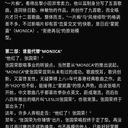
“一片痴”。看得出黎小田异常卖力，他以监制身分写了五首歌
曲，连同徐日勤、林敏怡的作品，共创作了九首歌，而全唱
片才只十二首歌曲。整体而言，“一片痴”与“风继续吹”的格调
差不多，不过新唱片却有首“恋爱交叉”的快歌，是日后“蒙妮
嘉”（MONICA）、“拒绝再玩”的原始模
型。
第二部：谁能代替“MONICA”
“他红了，张国荣！”
张国荣歌唱事业的转捩点，当然要从“MONICA”的推出说起。
“MONICA”使张国荣尝到从未有过的成功。歌曲悦耳，歌词创
新，又富啓发性，无疑算得上八○年代香港经典歌曲之作。此
外“H2O”也不俗，能接得上“蒙妮嘉”的惊人声势。由这张唱片
开始，中文歌曲几乎都喜欢参杂点英文，蔚成潮流。而后在
八四年推出的唱片叫“LESLIE张国荣”，也很宠落。张国荣终于
冒出头了！
这年，许多人奔相走告：“他红了！张国荣！”
翌年，“张国荣为你锺情”出片，张国荣唱腔终于定了型。再没
有过高过嫩的不成熟嗓音，也不再模仿他人，已能好好掌握