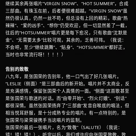
继续其余两张唱片“VIRGIN SNOW”、“HOT SUMMER”，合成
三部曲。有珠玉在前，后者便很难超越。“VIRGIN SNOW”虽
然仍很认真，仍然一丝不苟，但总没有上回的精彩。歌曲“热
辣辣”、“爱的凶手”、“想你”仍受欢迎，但一切显然差了一截，
往后的“HOTSUMMER”唱片更是每下愈况，只有歌曲“沈默是
金”、“无需要太多”比较可观，其余的，乏善可阵。（我说：
不会吧，至少“继续跳舞”、“贴身”、“HOTSUMMER”都好正，
当时也非常流行呀！！！！）
告别的致敬
八九年，是张国荣的告别年，他一口气出了好几张唱片。
“LESLIE（侧面）”是三部曲后的新开始。唱片并不太商业，反
是充满感情，保留张国荣个人真情的一面。“侧面”这首歌甚至
是张国荣与歌迷的对话。而“由零开始”、“烈火灯娥”、“别话”
都很深情。虽然张国荣扬弃了“三部曲”发音自喉底的唱法，但
相当悦耳舒服，是十分成熟专业的唱片。有一点特别的，是
张国荣与梁荣骏携手当这唱片的监制。
张国荣的最后一张唱片，名为“致敬”（SALUTE）（我说：
错！错！错！）。听完以后，我们或许应向张国荣致敬，致