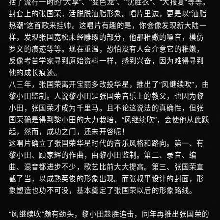
括了流行一时的“大享”、“变色龙”、“沈胜衣”、“大报复”等等。
封套上的张国荣，活脱脱油脂形象。唱片里边，更是以“油脂
热潮”这首歌来挂帅。这唱片有趣的是，你会像发现新大陆一
样，发现张国宽松未经雕琢的部分，他那稚嫩的嗓音，模仿
罗文的痕迹等等。现在重温，恐怕没有人会介意它的稚嫩，
反像考苦学家寻到原始资料一样，感到兴奋，因为难得寻到
他的成长痕迹。
八三年，张国荣离开宝丽多改投华星，推出了“风继续吹”，由
黎小田监制。人说黎小田是张国荣音乐上的教父，也因为黎
小田，张国荣才成为千里马。且不论这说法的真确性，但张
国荣确是得到黎小田的大力栽培，“风继续吹”，会使他从此跃
起，然而，成功之门，还未开啓呢！
这唱片确立了张国荣华星时代的音乐风格和路向。第一、有
黎小田、顾家辉的作曲，由黎小田监制。第二、录音、编
曲、混音都进步不少，歌艺比前大大提高。第三、张国荣直
截了当，以成熟英俊的形象出现。而张叔平设计的封面，形
象塑造也功不可没，基本奠定了张国荣以后的形象路线。
“风继续吹”颇有劲头，黎小田趁胜追击，同年再推出张国荣的