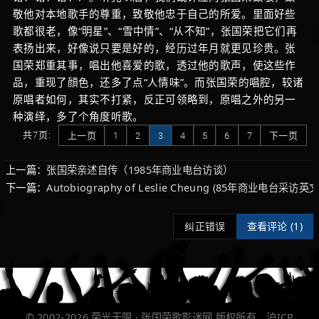
敬他对本地歌手的尊重，致敬他忠于自己的所爱。里面好些
歌都很老，像“明星”、“雪中情”、“从不知”，张国荣把它们再
表扬出来，好像说只要是好的，经历过年月就更见珍贵。张
国荣郑重其事，唱出他喜爱的歌，透过他的歌声，使这些作
品，重现了顔色，还多了点“人情味”。而张国荣的唱腔，较诸
原唱者如何，其实不打紧，反正可领略到，原唱之外的另一
种演绎，多了个角度听歌。
共7页:
上一页
1
2
3
4
5
6
7
下一页
上一篇：
张国荣亲述自传（1985年商业电台访谈）
下一篇：
Autobiography of Leslie Cheung (85年商业电台采访英
纠正错误
查看评论 (
1)
© 2002-2026
荣光无限 · 张国荣歌影迷网
版权所有
沪ICP