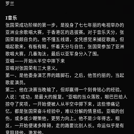
罗兰
Ⅰ音乐
张国荣成功阶梯的第一步，是投身了七七年丽的电视举办的
亚洲业余歌唱大赛，于香港区的选拔赛。对于音乐天分，张
国荣是颇自负的。他不懂五线谱，全凭感觉来捕捉歌曲，但
唱起歌来，有板有眼。怀着天分与自信，张国荣参加了亚洲
歌唱大赛，几番淘汰，最后以亚军身分入了围。
亚唱——开始从半空中摔下来
亚唱对张国荣有三大意义。
第一、是他委身演艺界的踏脚石，之后，他签约丽的，当起
歌星演员。
第二、他在决赛当晚输了，但却赢得一个刻骨铭心的经验。
人说：“成功，是最大的报复。”亚唱的当众落败，眼巴巴给人
掠夺了奖项，一开始便被人从半空中掷下来，这些惨痛记
忆，都是张国荣奋斗经验中，难以分解的情意结。亚唱的创
伤，或多或少鞭策他，更努力向上。他不是少年得志，相
反，一开始便诸多障碍，走的路要比别人长。命运似乎是有
意阻挠他，激发他。