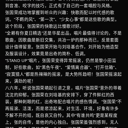
到音准、咬字的技巧，正式有了自己的一套唱腔与风格。
张国荣成功地掌握到听众的兴趣：快歌而配以时代感的歌
词。“不羁的风”、“第一次”、“少女心事”都是这些歌的典型。
这个阶段，张国荣的快歌远比慢歌讨好。
“全赖有你夏日精选”还是华星出品，唱片最值得讨论的，不是
歌曲，因歌曲是新旧交集，共冶一炉的那种而已，反是套面
设计值得留意。张国荣开始与刘培基合作，刘开始为他造型
及服装设计，效果竟是出奇的简朴、低调。
“STAND UP”唱片，张国荣变得异常摇滚，仍然是黎小田监
制，好些歌曲，如“黑色午夜”、“爱情离合器”、“打开信箱”、
“寂寞猎人”都是热辣辣的摇滚，是大势所趋吧！张国荣摇滚起
来，满劲的呢！
八六年，听说张国荣萌起引退之意，唱片“张国荣”意外的带着
沈沈的抑郁。张国荣在刘培基的安排下，穿了件鲜红的西
装，那种刺眼的红，出奇地配合唱片的感伤情调。“张国荣”不
再摇滚、活泼，而是悲凉起来，对生活、环境，好象有许多
不解不开的结，既自哀又自怜。其中“有谁共鸣”更是某程度
上，张的自传，是他的内心独白。张国荣虽强烈感到，无人