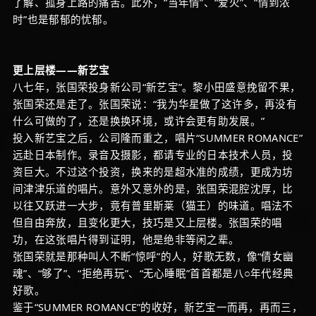
了解、孤身上路的痛苦。此外，“当年情”、“爱火”、“情到浓
时”也是郁郁的忧郁。
更上层楼——新艺宝
八七年，张国荣投身新公司“新艺宝”。黎小田盛意挽留不果，
张国荣还是走了。张国荣说：“我为华星做了这许多，再没有
什么可做的了，还是换换环境，或许会更有助发展。”
投入新艺宝之后，公司隆而重之，唱片“SUMMER ROMANCE”
远赴日本制作。录音及摄影，都请专业的日本技术人员，投
资巨大。不过这个投资，换来的是超水准的成绩，更成为坊
间津津乐道的唱片。意外又意外的是，张国荣混腔沈厚，比
以往又跃进一大步，竟有普里斯莱（猫王）的味道。唱法不
但自由奔放，且变化更大，技巧是又上层楼。张国荣的唱
功，在这张唱片得到证明，他是绝非等闲之辈。
张国荣就是那种叫人不断“惊呼”的人，好歌无数，像“倩女幽
魂”、“够了”、“拒绝再玩”、“无心睡眠”首首都是八○年代经典
好歌。
鉴于“SUMMER ROMANCE”的收好，新艺宝一而再，再而三，