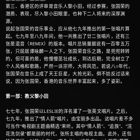
第三、香港区的评审是音乐人黎小田，经过参赛，张国荣的
潜质、表现，尽入黎小田眼里，也种下二人将来的深厚渊
源。
说起张国荣的音乐事业，应从他七九年推出的第一张唱片算
起。七九年至八九年间，他一共推出了廿二张唱片，还有三
张是混音（REMIX）的版本。唱片总销量据说有一百零五万
张，只屈居谭咏麟一人之下。张国荣音乐之路，是兜兜转转
的，但可喜的是，他慢慢茁壮成长，到达后期，完全树立了
个人风格和歌路，严然一派宗师，大将风范。若说八○年代，
张国荣在音乐上成了天王巨星，大抢光彩。倒不妨反过话来
说，因为张国荣，香港的音乐世界丰富起来，多了姿彩。
第一部：教父黎小田
七七年，张国荣以LESLIE的洋名灌了一张英文唱片。之后，
七九年，推出了“情人箭”唱片，由宝丽多出品。这唱片差不多
可当作“电视剧主题曲精选”来听。其中“情人箭”、“追族”、“浣
花洗剑录”都是丽的时代，张所主唱的电视主曲。此外，还包