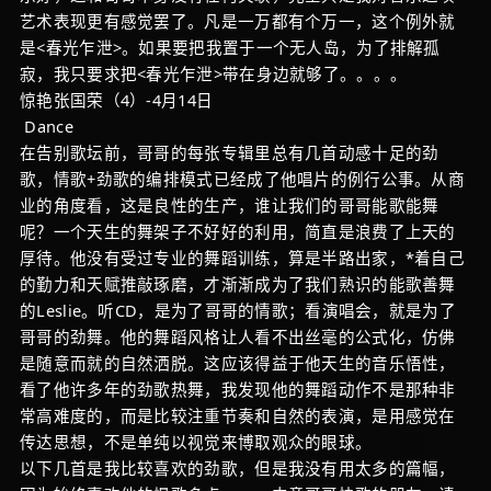
艺术表现更有感觉罢了。凡是一万都有个万一，这个例外就
是<春光乍泄>。如果要把我置于一个无人岛，为了排解孤
寂，我只要求把<春光乍泄>带在身边就够了。。。。
惊艳张国荣（4）-4月14日
Dance
在告别歌坛前，哥哥的每张专辑里总有几首动感十足的劲
歌，情歌+劲歌的编排模式已经成了他唱片的例行公事。从商
业的角度看，这是良性的生产，谁让我们的哥哥能歌能舞
呢？一个天生的舞架子不好好的利用，简直是浪费了上天的
厚待。他没有受过专业的舞蹈训练，算是半路出家，*着自己
的勤力和天赋推敲琢磨，才渐渐成为了我们熟识的能歌善舞
的Leslie。听CD，是为了哥哥的情歌；看演唱会，就是为了
哥哥的劲舞。他的舞蹈风格让人看不出丝毫的公式化，仿佛
是随意而就的自然洒脱。这应该得益于他天生的音乐悟性，
看了他许多年的劲歌热舞，我发现他的舞蹈动作不是那种非
常高难度的，而是比较注重节奏和自然的表演，是用感觉在
传达思想，不是单纯以视觉来博取观众的眼球。
以下几首是我比较喜欢的劲歌，但是我没有用太多的篇幅，