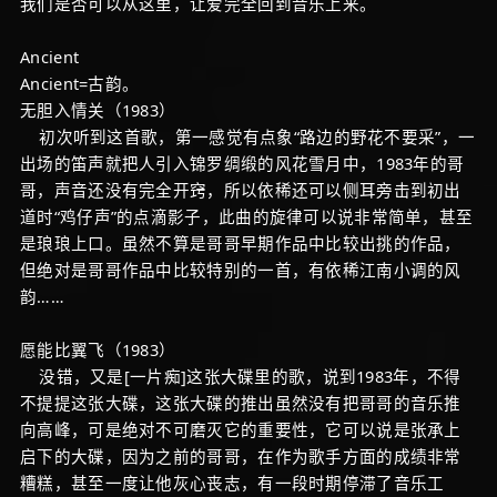
我们是否可以从这里，让爱完全回到音乐上来。
Ancient
Ancient=古韵。
无胆入情关（1983）
初次听到这首歌，第一感觉有点象“路边的野花不要采”，一
出场的笛声就把人引入锦罗绸缎的风花雪月中，1983年的哥
哥，声音还没有完全开窍，所以依稀还可以侧耳旁击到初出
道时“鸡仔声”的点滴影子，此曲的旋律可以说非常简单，甚至
是琅琅上口。虽然不算是哥哥早期作品中比较出挑的作品，
但绝对是哥哥作品中比较特别的一首，有依稀江南小调的风
韵……
愿能比翼飞（1983）
没错，又是[一片痴]这张大碟里的歌，说到1983年，不得
不提提这张大碟，这张大碟的推出虽然没有把哥哥的音乐推
向高峰，可是绝对不可磨灭它的重要性，它可以说是张承上
启下的大碟，因为之前的哥哥，在作为歌手方面的成绩非常
糟糕，甚至一度让他灰心丧志，有一段时期停滞了音乐工