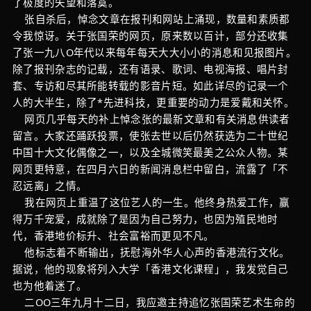
了极度的失望和落寞。
张自杀后，悼念文章在报刊和网站上涌现，数量和素质都
令我惊讶。关于张国荣的网页，原来数以百计，部分还收集
了张一九八O年代以来每年每天大大小小的消息和见报图片。
除了报刊杂志的记载，还有语录、歌词、电视海报、唱片封
套、专访和尽其所能转载的影音片短。如此详尽的记录一个
人的大半生，除了*先进科技，更重要的动力是爱戴和关怀。
网页几乎每天的补上悼念张的最新文章和有关消息供读者
留言。大家还踊跃投票，使张去世以后仍然获选为二十世纪
中国十大文化偶像之一，以及全城微笑最美之公众人物。某
网页更特意，在四月六日的新闻消息栏中留白，流露了「不
忍远离」之情。
我在网页上重温了这位艺人的一生。他终身热爱工作，赢
得万千宠爱，成就除了是因为自己努力，也因为殖民地时
代，香港地价标升、社会富裕而更见不凡。
他标志着不断输出，抚慰海外华人心声的香港流行文化。
据说，他的现象将列入大学「香港文化课程」，我发觉自己
也为他着迷了。
二OO三年九月十二日，我应邀主持追忆张国荣艺术生命的