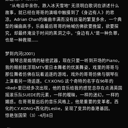
“从电话中亲你，跌入冰天雪地” 无须明白歌词在讲述什么
故事，就已经在哥哥的演唱中触摸到了《身边有人》的悲
凉。Adrian Chan的编曲丰满而没有丝毫的繁复多余，一个典
型的编曲高手，乐曲最后哥哥的呐喊仿佛欲要挽留，欲要探
究，却最终淹没于时间的黑洞之中。“身边有人”是一种负罪，
也是一种救赎……
梦到内河(2001)
钢琴总是煽情的秘密武器，现在只要一听到开场的Piano，
我的眼前就浮现MTV里日本舞者的优美舞姿，戏里的哥哥与
那位舞者仿佛在玩着追逐的游戏，戏外的哥哥仿佛与钢琴在
上演着另一场追逐。C.Y.KONG 这个奇特的名字在96年的
<Red>里已经多次出现，他的音乐给我的感觉总存在点滴英国
摇滚乐队SUEDE的元素，一样的暧昧，一样的迷幻，一样的
媚惑。在哥哥复出后的音乐风格上，他是重要的变革者。西
化的C.Y.KONG+西化的Leslie，呈现了变异的香港基因。
惊艳张国荣（3）-4月8日