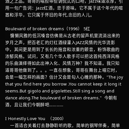
酒之上品。哥哥的唱腔带些调侃式的口吻，Jazz味道浓厚，引
用一句广告词：Jazz红酒，忠于原味。它不属于这个年代的喧
嚣和浮华，它只属于怀旧的年代,念旧的人儿。
Boulevard of broken dreams（1996） 5红
慵懒风雅的低沉嗓音仿佛是从古老的留声机里流淌出来的
岁月之声，把百老汇的灯红酒绿灌入JAZZ风情的光华流影
中，其间更是用到了长长的拖音和浓重的颤音，粉饰歌曲的
浓郁风格。试问，又有几个华人歌手可以把这首纯西洋风格
的乐曲演绎得如此出神入化、风情万种？我不知道。我只知
道哥哥他做到了。。。一直在想象，哥哥在舞台上唱它时，
会是一幅怎样的画面？估计又会是勾人心魄的那种。"The joy
that you find here you borrow .You cannot keep it long it
seems.But gigolo and gigolettes.Still sing a song and
dance along.The boulevard of broken dreams." 今朝有
酒，且让我们今朝醉吧…………
I Honestly Love You （2000）
一首适合关着灯去静静聆听的歌，简单的钢琴伴奏，简单