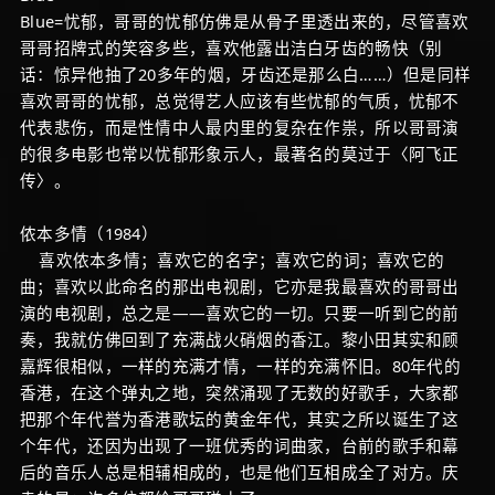
Blue=忧郁，哥哥的忧郁仿佛是从骨子里透出来的，尽管喜欢
哥哥招牌式的笑容多些，喜欢他露出洁白牙齿的畅快（别
话：惊异他抽了20多年的烟，牙齿还是那么白……）但是同样
喜欢哥哥的忧郁，总觉得艺人应该有些忧郁的气质，忧郁不
代表悲伤，而是性情中人最内里的复杂在作祟，所以哥哥演
的很多电影也常以忧郁形象示人，最著名的莫过于〈阿飞正
传〉。
侬本多情（1984）
喜欢侬本多情；喜欢它的名字；喜欢它的词；喜欢它的
曲；喜欢以此命名的那出电视剧，它亦是我最喜欢的哥哥出
演的电视剧，总之是——喜欢它的一切。只要一听到它的前
奏，我就仿佛回到了充满战火硝烟的香江。黎小田其实和顾
嘉辉很相似，一样的充满才情，一样的充满怀旧。80年代的
香港，在这个弹丸之地，突然涌现了无数的好歌手，大家都
把那个年代誉为香港歌坛的黄金年代，其实之所以诞生了这
个年代，还因为出现了一班优秀的词曲家，台前的歌手和幕
后的音乐人总是相辅相成的，也是他们互相成全了对方。庆