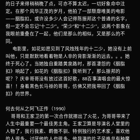
的日子来得稍稍晚了点，可亦不算太迟，一切好象命中注
定。在那个风华正茂的岁月，他拍了一部颓靡唯美的电影
——胭脂扣。或许没多少人会记得陈振邦这个普通的名字，
但一定不会忘记“十二少”。“荣少”和“十二少”，这两个影象在
我眼前重叠在了一起，他们是那么的相似，又是那么的不
同。
电影里，如花如愿见到了风烛残年的十二少，她没有上前
叫他，只是默默地看着物是人非的背影渐渐的远去。。。她
终于死心了。当她独自重踏黄泉路时，那首凄怨的《胭脂
扣》响起了，如花的《胭脂扣》我听到了，那么振邦的
呢？？庆幸哥哥没有放过这首好歌，88百事演唱会的最大惊
喜！！身着黑色长马褂的哥哥，仿佛又把我带回了《胭脂
扣》的世界。
何去何从之阿飞正传（1990）
哥哥和王家卫的第一次合作就擦出了火花，为哥哥带来了
人生中最重要一个最佳男主角。王家卫算是导演名人堂里的
人物了，我行我素、羁傲不驯、特例独行的艺术家，喜欢他
的人很多，讨厌他的人也很多，他导演的片子风格总有种魔