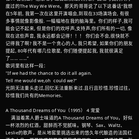
度过的The Way We Were。那天的哥哥说了以下这番话“我想
在5年前, 我第一次在这里开演唱会,到现在33场演场会, 有很
多事情就像影像般. 一幅幅地在我的脑海里。你们的样子,我可
能会记不起来, 但是你们的欢呼声,支持声,你们所有的一切, 像
现在这些声音, 我永远都会记得！！！ 你们会不会,很快就不
记得我了啊? 我不是一个贪心的人, 我只希望, 如果你们的朋友
提起, 80年代有哪几位歌星, 你们随便提起我, 我就很满足
了…… ……”
歌词里有这样一段：
"If we had the chance to do it all again.
Tell me would we,oh could we?"
光阴无法重头走过,回忆无法重新来过.且行且珍惜.珍惜过往，
珍惜我们共有的Memories.
A Thousand Dreams of You（1995） 4 宠爱
满溢着黑人爵士味道的A Thousand Dreams of You，好似
一杯浓烈的红酒，甜醉而不觉腻味。钢琴、Sax、Waltz、
Leslie的歌声，是从地窖里挑选出来的悠久年代酿造的法国红