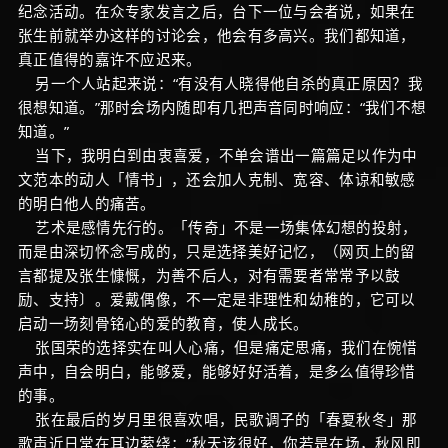
纪念活动。在众专家发言之后，台下一位与会者说，如果在
张生前就举办这样的讨论会，他会有多高兴。我们都知道，
真正值得的嘉许不应迟来。
另一个人站起来说：“有没有人晓得他自杀的真正原因？我
很想知道。”那时会场内随即有几把声音同时响应：“我们不想
知道。”
当下，我明白到由衷喜爱，不单会谱出一篇篇足以作为中
文范本的动人「情书」，还会加人克制、宽容、体谅和敏感
的明白他人的痛苦。
艺术是感情先行的。「传奇」不是一场集体幻想的投射，
而是由深切怀念写成的，只是选择美好记忆，（网页上的留
言都提及张生慷慨，为善不后人，对有需要者常常予以鼓
励、支持〕。爱戴偶像，不一定是非理性和幼稚的，它可以
启动一场刻骨铭心的爱的教育，使人成长。
张国荣的选择实在叫人心痛，但是痛定思痛，我们在惋惜
声中，自会明白，能够爱，能够好好活着，是多么值得珍惜
的事。
张在最后的岁月里很喜欢唱，民歌调子的「春夏秋冬」那
歌声近日常在耳边萦绕：“秋天该很好，你若是在场，秋风即