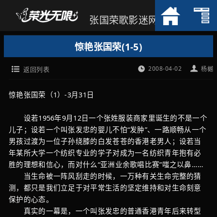
张国荣歌影迷网
惊艳张国荣(1-5)
2008-04-02
返回列表
杨樾
惊艳张国荣（1）-3月31日
设若1956年9月12日一个张姓服装商家里诞生的不是一个
儿子；设若一个叫张发忠的婴儿不怕“发肿”、一路顺畅从一个
男孩过渡为一位子孙绕膝的白发苍苍的香港老男人；设若当
年某所大学一个纺织专业的学子对成为一名纺织青年抱有必
胜的理想和信心，而对什么“亚洲业余歌唱比赛”嗤之以鼻……
当生命被一阵风刮走的时候，一万种有关生命完整的猜
测，都只是我们立足于对平常生活的坚定维持和对生命刻意
保护的心态。
真实的一幕是，一个叫张发忠的普通香港青年后来转型