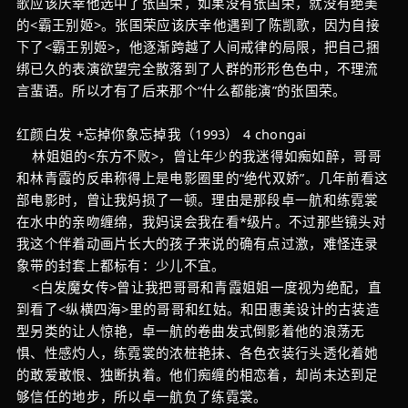
歌应该庆幸他选中了张国荣，如果没有张国荣，就没有绝美
的<霸王别姬>。张国荣应该庆幸他遇到了陈凯歌，因为自接
下了<霸王别姬>，他逐渐跨越了人间戒律的局限，把自己捆
绑已久的表演欲望完全散落到了人群的形形色色中，不理流
言蜚语。所以才有了后来那个“什么都能演”的张国荣。
红颜白发 +忘掉你象忘掉我（1993） 4 chongai
林姐姐的<东方不败>，曾让年少的我迷得如痴如醉，哥哥
和林青霞的反串称得上是电影圈里的“绝代双娇”。几年前看这
部电影时，曾让我妈损了一顿。理由是那段卓一航和练霓裳
在水中的亲吻缠绵，我妈误会我在看*级片。不过那些镜头对
我这个伴着动画片长大的孩子来说的确有点过激，难怪连录
象带的封套上都标有：少儿不宜。
<白发魔女传>曾让我把哥哥和青霞姐姐一度视为绝配，直
到看了<纵横四海>里的哥哥和红姑。和田惠美设计的古装造
型另类的让人惊艳，卓一航的卷曲发式倒影着他的浪荡无
惧、性感灼人，练霓裳的浓桩艳抹、各色衣装行头透化着她
的敢爱敢恨、独断执着。他们痴缠的相恋着，却尚未达到足
够信任的地步，所以卓一航负了练霓裳。