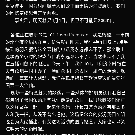
重复使用，因为时间赋予人们公正而无情的消费原则。我们
的回忆变成思考甚至前瞻。
事实是，明天就是4月1日，但已不可能是2003年。
各位正在收听的是101.1 what`s music，我是杨樾。一年前
的那个夜晚历历在目，仿佛就在昨天，我在4月1日晚上7点半
接到的羽凡报告这个噩耗的电话我永远都忘不了，那个晚上
连续两个小时的纪念节目我永远都忘不了，当然也忘不了我
在直播间留下的眼泪。今天下午，我们101。1和济南时报在
天音歌吧共同主办了一场纪念张国荣去世一周年的活动，现
场的一幕幕让人感动，我们在现场揭晓了歌迷票选的最爱张
国荣十大金曲。
现场一些特意赶来的歌迷，一些媒体的好朋友还有我自己
都演唱了张国荣的那些我们最爱的歌曲，我很欣慰我们还可
以这样聚在一起，一起来怀念他，让我知道真的还有那么多
人和我一样，从没不曾忘记他。这场纪念会的实况我们在明
晚会为大家播出，有关这场活动的图片报道，大家也可以关
注明天的济南时报。