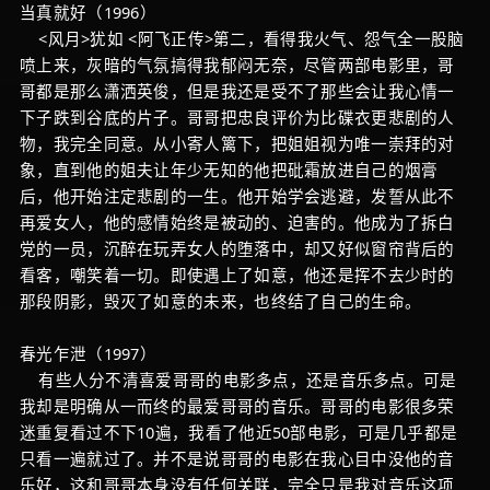
当真就好（1996）
<风月>犹如 <阿飞正传>第二，看得我火气、怨气全一股脑
喷上来，灰暗的气氛搞得我郁闷无奈，尽管两部电影里，哥
哥都是那么潇洒英俊，但是我还是受不了那些会让我心情一
下子跌到谷底的片子。哥哥把忠良评价为比碟衣更悲剧的人
物，我完全同意。从小寄人篱下，把姐姐视为唯一崇拜的对
象，直到他的姐夫让年少无知的他把砒霜放进自己的烟膏
后，他开始注定悲剧的一生。他开始学会逃避，发誓从此不
再爱女人，他的感情始终是被动的、迫害的。他成为了拆白
党的一员，沉醉在玩弄女人的堕落中，却又好似窗帘背后的
看客，嘲笑着一切。即使遇上了如意，他还是挥不去少时的
那段阴影，毁灭了如意的未来，也终结了自己的生命。
春光乍泄（1997）
有些人分不清喜爱哥哥的电影多点，还是音乐多点。可是
我却是明确从一而终的最爱哥哥的音乐。哥哥的电影很多荣
迷重复看过不下10遍，我看了他近50部电影，可是几乎都是
只看一遍就过了。并不是说哥哥的电影在我心目中没他的音
乐好，这和哥哥本身没有任何关联，完全只是我对音乐这项