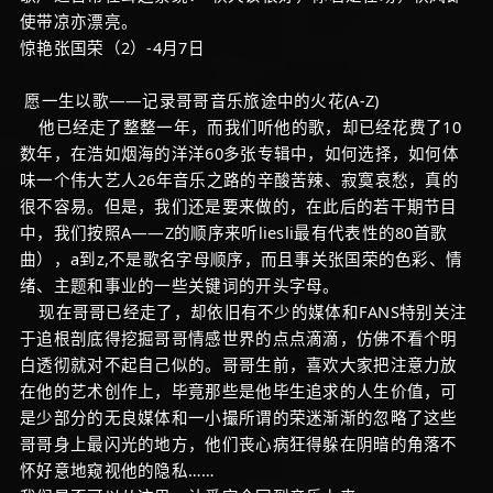
使带凉亦漂亮。
惊艳张国荣（2）-4月7日
愿一生以歌——记录哥哥音乐旅途中的火花(A-Z)
他已经走了整整一年，而我们听他的歌，却已经花费了10
数年，在浩如烟海的洋洋60多张专辑中，如何选择，如何体
味一个伟大艺人26年音乐之路的辛酸苦辣、寂寞哀愁，真的
很不容易。但是，我们还是要来做的，在此后的若干期节目
中，我们按照A——Z的顺序来听liesli最有代表性的80首歌
曲），a到z,不是歌名字母顺序，而且事关张国荣的色彩、情
绪、主题和事业的一些关键词的开头字母。
现在哥哥已经走了，却依旧有不少的媒体和FANS特别关注
于追根剖底得挖掘哥哥情感世界的点点滴滴，仿佛不看个明
白透彻就对不起自己似的。哥哥生前，喜欢大家把注意力放
在他的艺术创作上，毕竟那些是他毕生追求的人生价值，可
是少部分的无良媒体和一小撮所谓的荣迷渐渐的忽略了这些
哥哥身上最闪光的地方，他们丧心病狂得躲在阴暗的角落不
怀好意地窥视他的隐私……