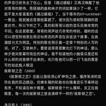
的声音已经失去了信心，但是 《路过蜻蜓》又再次唤醒了他
对哥哥的期待。陈晓娟的曲和林夕的词如果缺少了一样，它
就不是大家喜爱的《路过蜻蜓》了。当千僖年的EP<untitled>
一推出，我就被这首歌给震撼了，或许因为是和陈晓娟的首
度合作，所以乍听之下，真的和哥哥以前的音乐风格非常的
不同。在这首歌里，哥哥的用声技巧非常的特别，细听的话
可以感觉到他是在用近似哭态的声音在诉说这个故事，在高
潮部分尤为明显。特别的歌名预示着一定是个特别的人写的
词，对了，又是林夕。要是说哥哥是聚光灯下的神话，那么
林夕绝对是幕帘背后的神话，我不知道他的小脑袋瓜里还有
什么样的词是想不出来的，也只有他可以把一只飞虫的寓意
写的如此煽人眼泪
侯斯顿之恋（2000）
《侯斯顿之恋》总能让我倍添心旷神怡之感，循序渐进的音
符在我的耳边跳动，仿佛车厢的轮胎也在随着音乐节奏转动
有序，不知道在林夕眼里，侯斯顿是个什么模样，反正在我
眼里，每一次的侯斯顿之旅会演绎不一样的“侯斯顿之恋”。
身边有人（2000）