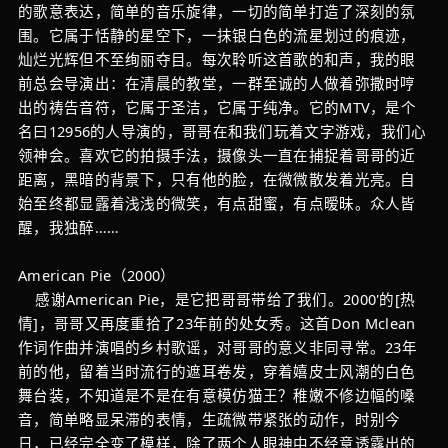
的歌意表达，简单的音乐旋律，一切的简单打造了深刻的氛
围。它属于恬静的星空下，一抹银白色的流星划过的痕迹，
灿烂光辉但不至绚丽夺目。每次聆听这首歌的和声，我的眼
前总会导演出：在清晨的教堂，一群至诚的人做着弥撒时哼
出的祷告音符，它属于圣洁，它属于纯净。它的MTV，是个
名曰12956的人导演的，哥哥在和我们玩着文字游戏，我们心
领神会。喜欢它的拍摄手法，摄像头一直在捕捉着哥哥的近
距离，黑暗的背景下，只有他的脸，在微微散发着光亮。自
始至终都显露着浅浅的微笑，有点甜蜜，有点暧昧。众人皆
醒，我独醉……
American Pie（2000）
感谢American Pie，是它把哥哥带给了我们。2000'的[热
情]，哥哥又再度重拾了23年前的处女秀。这首Don Mclean
作词作曲并演唱的乡村歌谣，对哥哥的意义非同寻常。23年
前的他，留着当时流行的遮耳卷发，穿着嬉皮士风潮的白色
舞台装，不知道是不是在有意模仿猫王？稚嫩不修边幅的嗓
音，简单略显呆滞的表情，生疏微带紧张的动作，时别今
日，已经完全变了模样，除了两个人眼神中不经意透露出的