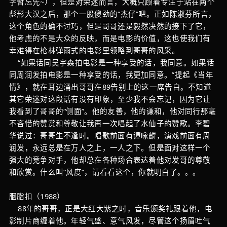
字暂忘先~），但是对荣迷而言，大概只顾着专注于站在两个
彪形大汉之后，那个一股傻劲的“杰仔”吧。正如陈淑芬所言，
这个角色的确不讨巧，但是哥哥还是毅然决然的接下了它，
他考虑的不是大众的反映，而是电影的价值，这也使我们有
幸难得在枪林弹雨式的电影里领略到哥哥的风采。
“如果话同吴宇森拍电影是一种享受的话，我同意。如果话
同周润发拍电影是一种享受的话，我更加同意。”提起《当年
情》，就在耳边涌出哥哥在89告别上的这一席告白。不知道
其它荣迷对这段话有没有印象，至少我不会忘记，因为它让
我看到了哥哥的“侧面”。他的友善，他的谦和，他对同行那毫
不吝惜的赞赏和尊敬让我再一次唱起了水仙子的赞歌。李碧
华说过：哥哥生不逢时。唱歌前面有谭咏麟，演戏前面有周
润发，永远总是在万人之上，一人之下。但是面对这样一个
强大的竞争对手，他却总在各种场合表达着他对发哥的尊敬
和欣赏。什么叫“风度”，请看看这个，你就明白了。。。
胭脂扣（1988）
88年的哥哥，正是大红大紫之时，音乐颁奖礼跟着他，电
影制片商缠着他。年轻气盛、意气风发，尽管这个扬眉吐气