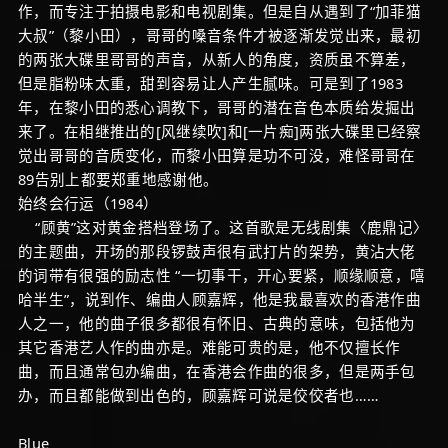
作，而专注于拍摄电影和电视剧集。但是自从遇到了“加菲猫
大叔”（黎小田），哥哥的嗓音条件才被逐渐发觉出来，最初
的两张大碟里哥哥的声音，从新人的角度，资质虽不算差，
但是脂粉味太重，甜到容易让人产生腻味。可是到了1983
年，在黎小田的悉心调教下，哥哥的潜在音色本质给发掘出
来了。在相继推出的[风继续吹]和[一片痴]两张大碟里已经察
觉出哥哥的音质变化，而黎小田算是功不可没，难怪哥哥在
89告别上都要郑重地感谢他。
始终会行运（1984）
“顾黄”这对黄金搭档登场了。这首歌是无线剧集〈鹿鼎记〉
的主题曲，开场的那段锣鼓声很有武打片的架势，黄沾大佬
的词带有很强的励志性 “一切事干，开心要紧，顺缘顺意，嘻
哈半生”，说到作、编曲人顾嘉辉，他是我最喜欢的香港作曲
人之一，他的曲子很多都很有怀旧、古典的意味，包括他为
其它香港艺人作的曲亦是。难能可贵的是，他不仅擅长作
曲，而且通常包办编曲，在香港会作曲的很多，但是两手包
办，而且都能做到出色的，顾嘉辉可说是佼佼者也……
Blue