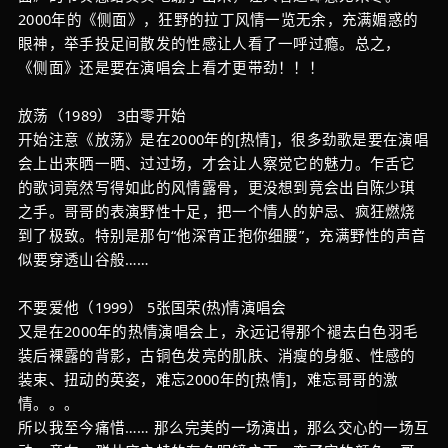
2000年的《侧面》，狂野的拉丁风情一览无余，充满媚惑的
眼神，举手投足间散发的性感让人看了一呼过瘾。总之，
《侧面》还是要在演唱会上看才更带劲！！！
放荡（1989） 3由零开始
开始注意《放荡》是在2000年的[热情]，很多劲歌是要在演唱
会上出来晒一晒、过过场，才会让人察觉它的魅力。乍舌它
的歌词竟然写得如此的风情露骨，更没想到竟会出自陈少琪
之手。哥哥的表演野性十足，把一个情人的妒忌、疯狂燃烧
到了极致。特别是那句“他深宵正抱你细腰”，充满野性的声音
似要穿透山谷般……
不要爱他（1999） 5张国荣(热)情演唱会
又是在2000年的热情演唱会上，永远记得那个褪去白色羽毛
装后裸露的背影，古铜色发亮的肌肤、消瘦的身躯、性感的
装束、扭动的英姿，难忘2000年的[热情]，难忘哥哥的激
情。。。
所以我至今痛惜…… 那么完美的一场演出，那么交心的一场互