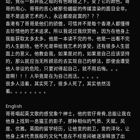
动，竟在一群井底之蛙的有色眼镜之下，变了它的颜色。哥
哥的用心、哥哥的苦心被那些龌龊的传媒渲染的面目全非。
是不是追求艺术的人，永远都是寂寞的？？？
香港有了哥哥是他们的骄傲，可惜并不是每个香港人都懂得
去珍惜他的艺术追求。所以我说过我欣赏他，因为在他身上
我能获取太多太多，他是一本读不完的书，他是一出看不完
的人生剧场。他不光是带给我艺术的享受，还有很多人生层
面上的意义。他教会我，如果是对的，如果是自己应该坚持
的，那么就应当无所顾忌的去实现自己的想法，即使会遭受
他人非议的危险，只要对得起自己，就不用后悔。。。
是啊！！！人毕竟是在为自己而活。。。。。
很多人活着，其实死了，很多人死了，其实依然活
着。。。。。。。。
English
哥哥唱起英文歌的感觉象个绅士，他的官仔骨骨,总能让我在
他身上找到一息猫王的影子，那种相似的气质、天赋、风
度、优雅。英国的留学经历，让他变的前卫，变的洋化，让
他身上末代贵族般的文化气息在不经意间被逐渐释放了出