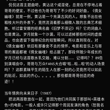
侃侃这首主题曲吧，黄沾这个咸湿佬，总是在不停地占着
哥哥的便宜，不过他也为哥哥写了不少的好词好曲，《倩女
幽魂》就是一例，黄沾是一个充满古风的人。想象不出在他
粗枝大叶的外表下，竟然流淌着那么细微入致的古典艺术细
胞。听过雷安娜的经典名曲《旧梦不须记》吗？它的词曲人
也是黄沾。岁月就象一个沙漏，可以过滤掉那些时间的虚度
品，也会遗留下值得纪念的短暂瞬间。所以直到现在，对
《倩女幽魂》依旧有那番舍不去的情怀，电影和音乐上与哥
哥的邂逅都被《倩女幽魂》给占据了，那段伴随少年成长的
岁月已经与这首歌水乳交融、难以分割…… 记得吗？？89告
别演唱会中，哥哥与万众FANS大合唱“啦…啦…啦”的动人场景
吗？？这群素昧平生的陌生人在那一刻的心灵竟然可以如此
的贴近，如此的齐心。。。。。那些都是哥哥创造的奇
迹！！
当年情奔向未来日子（1987）
把这两首歌放在一起，是因为他们共同属于那部叫<英雄本
色>的电影。一般人或许只记得那个周润发演的角色（恕我名