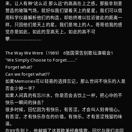
来，让人有种“这么近 那么远”的高高在上之感。那股非刻意
营造的玻璃气场，就好似我们望着天上的星星，我们可以借
用科学仪器解析他们的构造，却始终难以拉近彼此的距离一
样，只因他们是天上的星，我们是地上的人。哥哥给我的感
觉亦是如此，如此的至高无上，如此的高不可
攀.........................
The Way We Were（1989） 6张国荣告别歌坛演唱会1
"We Simply Choose to Forget......."
Forget what?
Can we forget what??
如果Memories可以轻易的选择忘记，那么世间不快乐的人是
否会少掉一半？
如果人间真的有忘川水，你是否会去饮上一杯，把心中的不
快乐一瞬间的抹去？
很多时候，回忆因为有快乐，有苦涩，才会叫人刻骨铭心。
有苦涩，才有快乐存在的价值，有快乐，才有苦涩残留的味
道。
在89'告别上，他献唱了这首欧美经典情歌，回忆与我们共同