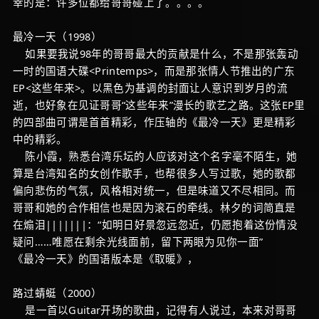
幸的是：许多位都给哥哥碰上了。。。。
最冷一天（1998）
如果要我说98年的哥哥最大的贡献是什么，不是那张轰动
一时的国语大碟<Printemps>，而是那张情人节推出的广东
EP<这些年来>。以黑色为基调的封面让人意识到岁月的流
逝，也好象在见证哥哥“这些年来”漫长的歌艺之路。这张EP里
的四部曲可谓是首首精彩，作压轴的《最冷一天》更是精彩
中的精彩。
陈小霞，熟悉台湾乐坛的人应该对这个名字毫不陌生，她
算是台湾知名的女创作歌手，也帮很多人写过歌，她的歌都
偏向悲伤的气氛，风格相对统一，但是味道又不尽相同。而
哥哥和她的合作相信也是因为滚石的牵线。林夕的词简直是
在煽泪|||||||：“如明日好景忽远忽近，仍愿抱着这份情没
疑问……唯愿在剩余光线面前，留下两眼为见你一面”
《最冷一天》的国语版本是《取暖》，
路过蜻蜓（2000）
是一首以Guitar开场的歌曲，记得有人说过，本来对哥哥