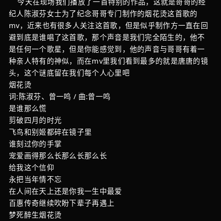
今天在现场我们播放了一首特别的作品，这就是哥哥的经
纪人陈淑芬女士为了纪念哥哥专门制作的烟花烫这首歌的
mv，近来也有很多人关注这首歌，但是似乎制作方一直在回
避到底是谁唱了这首歌，那个声音是我们完全陌生的，他不
是任何一个歌星，但是你能感觉到，他的声音与哥哥有着一
种亲人特有的神似，而在mv里我们看到最多的就是唐唐的镜
头，这个谜底留在我们每个人心里吧
烟花烫
词:陈淑芬、曾一鸣 / 曲:曾一鸣
是谁那么慌
剪破四月的时光
飞鸟和别姬都碎在镜子里
谁刻过你的手掌
宠爱画得那么长那么长那么长
给我这个信仰
永把当年情不忘
在人间在天上还是你我一生中最爱
百惠传奇继续吹盼下辈子再遇上
梦死醉生烟花烫