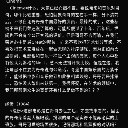
Cinema
Cinema=什么，大家已经心照不宣。要说电影和音乐对哥
哥，哪个比较重要，恐怕就象哥哥的左右手一样，分不清前
后。不敢自诩哥哥是中国最好的演员，最棒的歌手，这些标
榜不是我们荣迷说了算的，可能即便过了十年、百年后，世
间也不会有个公正客观的评价，但是哥哥不言而喻，在我们
荣迷心中是最Great的那位。向来不喜欢把艺术划分等级，不
喜欢把艺术家堆放在一起做无聊的排序游戏，因为正如前言
里提到，电影也和音乐一样是个主观的感觉，每个人心中都
有他认为够格的No.1，艺术无法摊开来比较。但是在这，我
还是忍不住要为哥哥说句公道话，寻遍中国娱乐圈的万紫千
红，能够把电影和音乐做到如此争相辉映的，哥哥要是排第
二，恐怕没人敢出来认第一。我很怀疑，在艺术的领域中，
我们那颠倒众生的哥哥还有什么是做不到的？？？
缘份（1984）
<缘份>这部电影是在哥哥去世之后，才去找来看的。里面
的哥哥架着副大框眼镜，扮演的是个老实得不能再老实的上
班族。哥哥可爱的场面很多，记得那场和黑猩猩的对话吗？