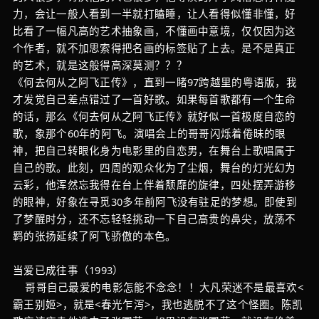
力，会让一般人看到一半就打瞌睡，让人看得似懂非懂，好
比看了一幅凡高的艺术抽象画，不懂画中意境，仅仅因为这
个作者，就不加思索得把名画的标签贴了上去。是不是真正
的艺术，就是这般得高深莫测？？？
《何去何从之阿飞正传》，直到一睹97跨越里的粤语版，我
才发觉自己差点错过了一首好歌。如果每首歌都有一个生命
的话，那么《何去何从之阿飞正传》就好似一首极度自恋的
歌，象那个60年的阿飞。演唱会上的哥哥闪烁着倦昧的眼
神，把自己转眼化身为电影里的自恋男，在舞台上歌唱属于
自己的歌。此刻，四周的观众化为了尘烟，舞台的灯光幻为
云彩，他浑然忘我得在台上伴着颓靡的旋律，四处摆弄游移
的眼神，好象在寻觅30多年前阿飞没有驻足的梦想。即使到
了梦醒时分，还不忘轻轻挑动一下自己高贵的鼻尖，放荡不
羁的张扬延续了阿飞骄傲的本色。
当爱已成往事（1993）
哥哥自己最爱的电影怎能不念念！！大凡荣迷不是最喜欢<
霸王别姬>，就是<春光乍泻>，我也逃脱不了这个怪圈。陈凯