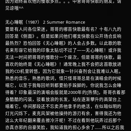
因为始终喜欢他的慢歌多点。。。中意哥哥快歌的朋友，请
见谅哦^^
无心睡眠（1987） 2 Summer Romance
要是有人问各位荣迷，哥哥的哪首快歌最有名？十有八九的
回答是《侧面》。但是如果问他们哪支快歌在公开场合反响
最热烈？恐怕回答《无心睡眠》的人会占多数。以此歌的歌
名来形容它给我的印象太贴切不过了——无心睡眠！或许我
无法一时间把哥哥的慢歌分一个座次，但是哥哥的快歌，最
喜欢的始终是《无心睡眠》！通常晚上我不会把这首歌放进
我的CD机里转悠，因为它就象一针兴奋剂会让我难以入眠。
熟悉的音乐，熟悉的歌词，怪只怪哥哥总是在演唱会的时候
唱它，以至于我每回听到都要拍手跺脚的，你说我怎么会睡
得着？印象最深的演唱会版就是2000年的[热情]，哥哥衣着那
身酷酷的闪装，驳着放浪的长发，站在逐渐攀升的高架台上
唱着它，中间那段还不忘卖弄他拿手的绝活，在似暗似明的
灯光闪烁下，麦克风架被他操持的游刃有余，害得我还为他
这么大年纪翻来覆去擦冷汗呢！不过在看到他玩弄过后那个
亦真亦邪的自豪笑脸，我知道我的担心多余了……所以之后我