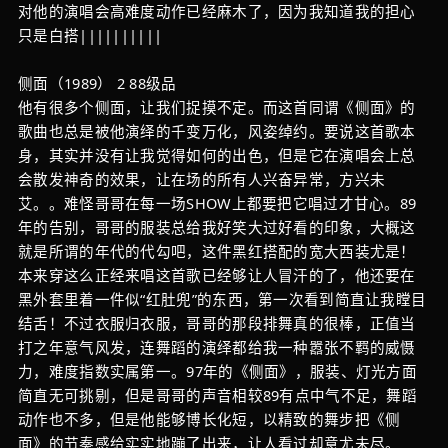
对他的演唱会高难度动作已经麻木了，因为我知道我的担心
只是白搭||||||||||
侧面（1989） 2 88级品
他有很多个侧面，让我们捉摸不定。而这首同谓《侧面》的
歌曲也总是被他演绎的千变万化，风姿绰约。要说这首歌本
身，其实并没有让我觉得如何的出色，但是它在演唱会上总
会散发神奇的效果，让在场的所有人兴奋异常，方兴未
艾。。难怪哥哥在每一场SHOW上都要把它唱过才甘心。89
年的告别，哥哥的服装总给我好笑大过好看的印象，大概这
就是所谓的年代的代勾吧，这件黑红搭配的宽大西装尤是！
本来穿这么正经来唱这首歌已经够让人冒汗的了，他还要在
黑外套里着一件似“红肚兜”的东西，第一次看到简直让我瞠目
结舌！不过衣服归衣服，哥哥的那段排舞真的很棒，正值当
打之年意气风发，连舞蹈的演绎都给我一种嚣张不羁的威慑
力，难度指数实属第一。97年的《侧面》，服装、灯光方面
简直无可挑剔，但是哥哥的声音相较89有点中气不足，舞蹈
动作也不多，但是他能够博长化短，以精致的舞步把《侧
面》的节奏感给实实地蹦了出来，让人看过却意尤未尽。