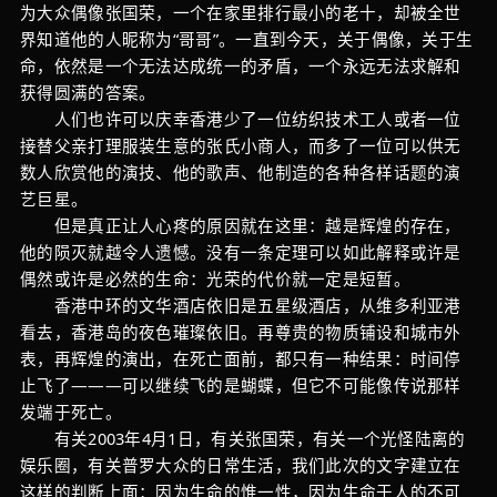
为大众偶像张国荣，一个在家里排行最小的老十，却被全世
界知道他的人昵称为“哥哥”。一直到今天，关于偶像，关于生
命，依然是一个无法达成统一的矛盾，一个永远无法求解和
获得圆满的答案。
人们也许可以庆幸香港少了一位纺织技术工人或者一位
接替父亲打理服装生意的张氏小商人，而多了一位可以供无
数人欣赏他的演技、他的歌声、他制造的各种各样话题的演
艺巨星。
但是真正让人心疼的原因就在这里：越是辉煌的存在，
他的陨灭就越令人遗憾。没有一条定理可以如此解释或许是
偶然或许是必然的生命：光荣的代价就一定是短暂。
香港中环的文华酒店依旧是五星级酒店，从维多利亚港
看去，香港岛的夜色璀璨依旧。再尊贵的物质铺设和城市外
表，再辉煌的演出，在死亡面前，都只有一种结果：时间停
止飞了———可以继续飞的是蝴蝶，但它不可能像传说那样
发端于死亡。
有关2003年4月1日，有关张国荣，有关一个光怪陆离的
娱乐圈，有关普罗大众的日常生活，我们此次的文字建立在
这样的判断上面：因为生命的惟一性，因为生命于人的不可