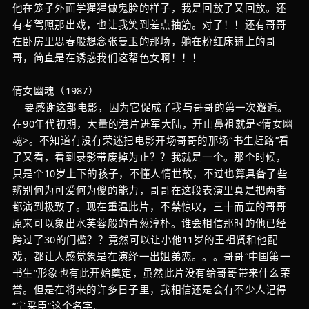
他在笼子外面学猩猩做鬼脸的样子，我是回放了又回放。还
有考驾照那出戏，也让我笑到差点抽筋。对了！！还有哥哥
在卧房里思春般想念张曼玉的那场，躺在粉红床铺上的哥
哥，简直是在诱惑我们这帮色女啊！！！
倩女幽魂（1987）
要感谢这部电影，因为它促成了我与哥哥的第一次邂逅。
在90年代初期，大量的港片进军大陆，开山鼻祖就是<倩女幽
魂>。不知道有没有荣迷把电影开场哥哥的那场“书生赶路”看
了又看，看到录影带废掉为止？？我就是一个。那个时候，
只是个10岁上下的孩子，不懂人情世故，不过也算具备了些
辨别何为可爱何为傻的能力，哥哥在这段表演里真是把两者
都演到极致了。现在重温此片，不禁惊叹，三十而立的哥哥
原来可以象出水芙蓉般的青葱淳朴。谁会相信那时的他已经
跨过了30的门槛？？竟然可以让小他11岁的王祖贤和他配
戏，都让人感觉象是在演绎一出姐弟恋。。。哥哥“中国第一
书生”形象也有此开始奠定，虽然此片没有给哥哥带来什么荣
誉。但是在将来的许多日子里，我相信还是会有不少人记得
“宁采臣”这个名字。