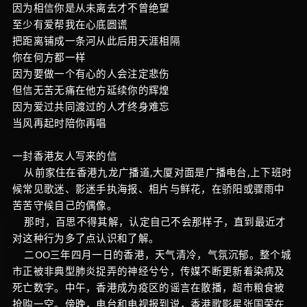
因为相信你是从未离去才不曾绝望
至少有爱帮我在心底圆谎
把距离铺成一条河从此后用天涯相隔
你在何方都一样
因为要做一个有心的人会注定悲伤
但信无苦无痛在他方延续你的辉煌
因为爱过共同渡过的人才终身难忘
当风再起时陪你再唱
一封香港友人写来的信
从前家住在香港九龙广播道,大厦对面是广播电台,上下班时
候常见歌迷、影迷手执海报、相片与鲜花，在骄阳或骤雨中
苦苦守候自己的偶像。
那时，百思不得其解，认定自己不会那样子，直到最近才
对这种行为多了点认识和了解。
二OO三年四月一日的香港，天气清冷，气氛沉郁。整个城
市正被非典型肺炎捉弄的神经兮兮，传媒不断更新着染病及
死亡数字。中午，香港成为疫区的谣言在散播，超市粮食被
抢购一空。傍晚，电台和电视报到说，香港歌影星张国荣在