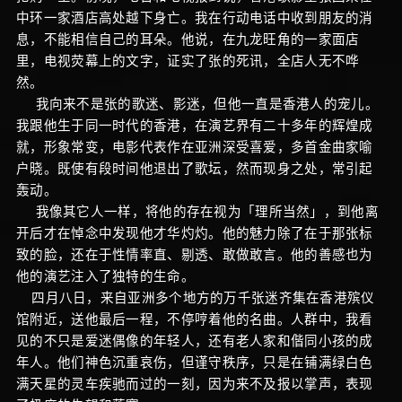
中环一家酒店高处越下身亡。我在行动电话中收到朋友的消
息，不能相信自己的耳朵。他说，在九龙旺角的一家面店
里，电视荧幕上的文字，证实了张的死讯，全店人无不哗
然。
我向来不是张的歌迷、影迷，但他一直是香港人的宠儿。
我跟他生于同一时代的香港，在演艺界有二十多年的辉煌成
就，形象常变，电影代表作在亚洲深受喜爱，多首金曲家喻
户晓。既使有段时间他退出了歌坛，然而现身之处，常引起
轰动。
我像其它人一样，将他的存在视为「理所当然」，到他离
开后才在悼念中发现他才华灼灼。他的魅力除了在于那张标
致的脸，还在于性情率直、剔透、敢做敢言。他的善感也为
他的演艺注入了独特的生命。
四月八日，来自亚洲多个地方的万千张迷齐集在香港殡仪
馆附近，送他最后一程，不停哼着他的名曲。人群中，我看
见的不只是爱迷偶像的年轻人，还有老人家和偕同小孩的成
年人。他们神色沉重哀伤，但谨守秩序，只是在铺满绿白色
满天星的灵车疾驰而过的一刻，因为来不及报以掌声，表现