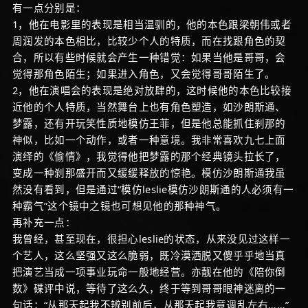
有一点分别是：
1，他在电影里的表现是相当温驯的，他的本色跟梁朝伟或者
周润发的本色相比，比较少个人的特质，而在找跟角色的契
合，所以有些时候就会产生一种错觉：如果当他是哥哥，会
觉得那角色陌生；如果进入角色，又会觉得哥哥陌生了。
2，他在演唱会的表现是绝对放肆的，这时候他的本色比较接
近他的个人特质，当然舞台上也有角色塑造，如沙朗斯通、
梦露，还有开玩笑性质地模仿王菲，但是他总能抓住刹那的
神似，比如一个动作，或者一种意境。我非常喜欢九七上面
演绎的《偷情》，我觉得他把梦露的那个经典镜头拉长了，
变成一种刹那盛开而又缓缓释放的惊艳。模仿沙朗斯通我虽
然没有看到，但是通过“模仿leslie模仿沙朗斯通的人必须有一
种霸气”这个镜中之镜也可想见他的那种神气。
再补充一点：
我曾经，甚至现在，很担心leslie的状态，从来没见过这样一
个艺人，这么坚强又这么脆弱，既冷漠洒脱又傻乎乎地当真
把演艺当成一项事业玩命一般地经营。亦靓在他的《陪你倒
数》碟评中说，等待了这么久，终于等到哥哥眼神迷离的一
句话：“从那天起我不辨别前后，从那天起我竟调乱左右……”