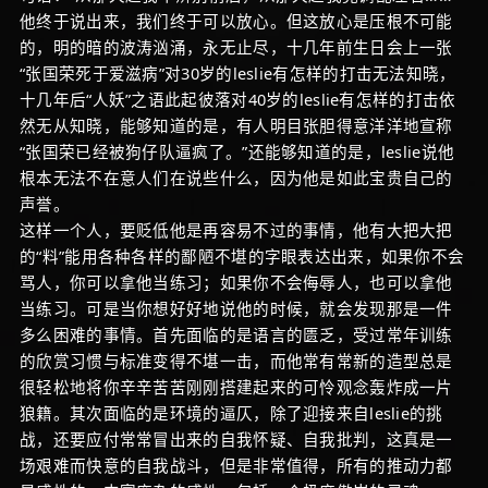
他终于说出来，我们终于可以放心。但这放心是压根不可能
的，明的暗的波涛汹涌，永无止尽，十几年前生日会上一张
“张国荣死于爱滋病”对30岁的leslie有怎样的打击无法知晓，
十几年后“人妖”之语此起彼落对40岁的leslie有怎样的打击依
然无从知晓，能够知道的是，有人明目张胆得意洋洋地宣称
“张国荣已经被狗仔队逼疯了。”还能够知道的是，leslie说他
根本无法不在意人们在说些什么，因为他是如此宝贵自己的
声誉。
这样一个人，要贬低他是再容易不过的事情，他有大把大把
的“料”能用各种各样的鄙陋不堪的字眼表达出来，如果你不会
骂人，你可以拿他当练习；如果你不会侮辱人，也可以拿他
当练习。可是当你想好好地说他的时候，就会发现那是一件
多么困难的事情。首先面临的是语言的匮乏，受过常年训练
的欣赏习惯与标准变得不堪一击，而他常有常新的造型总是
很轻松地将你辛辛苦苦刚刚搭建起来的可怜观念轰炸成一片
狼籍。其次面临的是环境的逼仄，除了迎接来自leslie的挑
战，还要应付常常冒出来的自我怀疑、自我批判，这真是一
场艰难而快意的自我战斗，但是非常值得，所有的推动力都