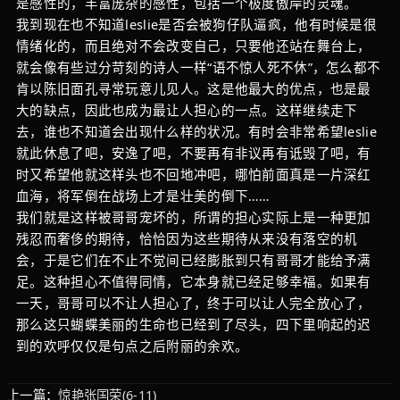
是感性的，丰富庞杂的感性，包括一个极度傲岸的灵魂。
我到现在也不知道leslie是否会被狗仔队逼疯，他有时候是很
情绪化的，而且绝对不会改变自己，只要他还站在舞台上，
就会像有些过分苛刻的诗人一样“语不惊人死不休”，怎么都不
肯以陈旧面孔寻常玩意儿见人。这是他最大的优点，也是最
大的缺点，因此也成为最让人担心的一点。这样继续走下
去，谁也不知道会出现什么样的状况。有时会非常希望leslie
就此休息了吧，安逸了吧，不要再有非议再有诋毁了吧，有
时又希望他就这样头也不回地冲吧，哪怕前面真是一片深红
血海，将军倒在战场上才是壮美的倒下……
我们就是这样被哥哥宠坏的，所谓的担心实际上是一种更加
残忍而奢侈的期待，恰恰因为这些期待从来没有落空的机
会，于是它们在不止不觉间已经膨胀到只有哥哥才能给予满
足。这种担心不值得同情，它本身就已经足够幸福。如果有
一天，哥哥可以不让人担心了，终于可以让人完全放心了，
那么这只蝴蝶美丽的生命也已经到了尽头，四下里响起的迟
到的欢呼仅仅是句点之后附丽的余欢。
上一篇：
惊艳张国荣(6-11)