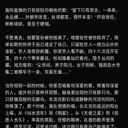
我所能做的只有轻轻的唱他的歌：“留下只有思念，一串串，
永远缠……外貌早改变，处境都变，情怀未变！”声音很低，
断断续续，竟至于哽咽。
不愿离去，纷繁复杂被你抛离了，喧嚣俗世被你摈弃了，简
单如斯的你终于自己成全了自己，只留给世人一缕白云外的
身影。世人皆笑你疯魔，你笑世人看不破。四十六次花开花
落，四十六个寒来暑往。恰如循着灿烂春光，隐于丛间的
蝶。戏文唱到：“尘世间，男子阳污，女子阴秽，独观音大世
集二者精华于一身，欢喜无量……”
当你轻轻一跃的时候，你是否唱着你深爱的歌，想着你深爱
的人。或许你只是伸开双臂，脑海里出现的只有那只鸟，那
只舒展双翅的无脚鸟。车流光影幻化成静静的河流的同时，
你降落了。那个时候，我在用情的唱，在北京的遥远的阳台
上唱，从《似水流年》到《明星》，从《天使之爱》到《但
愿人长久》。率真的笑脸，忧郁的眼神，在我的歌声里荡
漾，终至沉淀。可是这过程，这过程只有我自己能体会了，