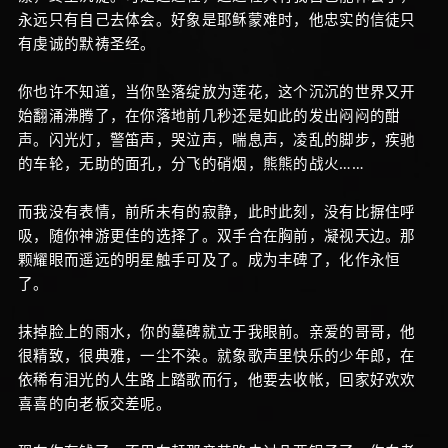
永远只有自己去体会。好象是耶稣蒙难时，他忠实的信徒只
有虔诚的默祷圣经。
你也许不知道，当你坠落绽放为莲花，这个沉沉的世界又开
始翻涌沸腾了，在你落地前几秒还是如此的发出闷闷的酣
声。闪光灯，警笛声，哭泣声，喘息声，凌乱的脚步，疾驰
的车轮，无助的面孔，分飞的硝烟，熊熊的战火……
而我没有表情，前所未有的寂静，此时此刻，没有比摒住呼
吸，随你神游更佳的选择了。双手合在胸前，凝视天边。那
颗耀眼而遥远的明星触手可及了。成为丰碑了，化作永恒
了。
抹掉脸上的雨水，你的墓碑就立于我眼前。亲爱的哥哥，他
很精致，很典雅，一尘不染。就象歌声里快乐的少年郎，在
依稀有泪光的人生路上踏歌而行，他要去收帐，回家好欢欢
喜喜的向老板交差呢。