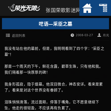
张国荣歌影迷网
呓语—采臣之墓
2008-03-27
返回列表
月光
我没有站在他的墓前，但是，我明明看到了四个字：“采臣之
墓”！
那是一个雨天的下午，鲜花含露，碧草生珠，只有他和我。
我们隔着那一块厚厚的碑！
我身形孤寂，隐于烟幕。他双目微合，神态安详。看来是累
了，看来是对这个世界没有眷顾了。
泪珠悄悄滑落，流过面颊，停落于嘴角，它不愿意继续下
坠，他走的很轻盈，不应该再有负累了。