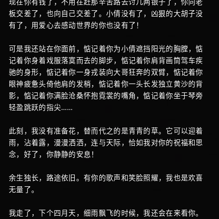
现在你有钱了，不用在赶那辛苦路去讨几两银子了，你向老
板交差了，也向自己交差了。小倩没有了，凶狠的大胡子没
有了，用爱心去感动世界的你也没有了！
可是我还站在你面前，惦记着你为小倩遮挡阳光的胸膛，惦
记着你身着戏服落寞而去的脚步，惦记着你肩背画筒驾车疾
驰的身形，惦记着你一身戎装向大哥狂奔的双臂，惦记着你
眼神疲惫头倚他肩的发梢，惦记着你一头长发独立黄沙的背
影，惦记着你满脸沧桑怀抱霓裳的嘴角，惦记着你坐于琴旁
轻盈跳跃的指尖……
此刻，我没有准备花，替而代之的是青青的草。它可以迎着
雨，沾着露，漫漫洒洒，连与天际，恰如我对你的祝福和思
念，好了，你静静的安息！
余生独长，路途依旧。有你的歌声和笑脸照耀，我也是欢喜
无量了。
我走了，下个四月天，细雨飘飞的时候，我还会在来看你。