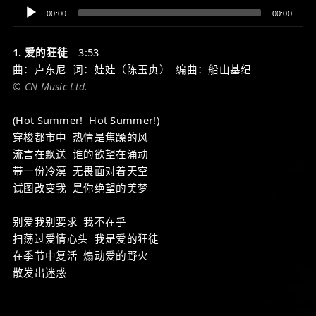
Audio
00:00
00:00
Player
1. 爱的狂徒
3:53
曲：卢东尼 词：娃娃（陈玉贞） 编曲：船山基纪
© CN Music Ltd.
(Hot Summer! Hot Summer!)
穿梭都市中 热情是焦躁的风
流言在飘送 谁的欲望在涌动
带一份冷漠 无畏面对着天空
试图改变我 是你绝望的美梦
别爱我别要求 我不在乎
扫荡过爱情心头 我是爱的狂徒
在季节中复活 煽动爱的野火
散发出迷惑