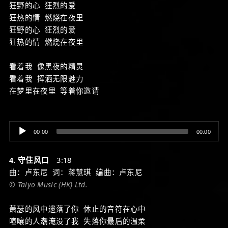
狂野的心 狂烈的爱
狂热的情 燃烧在夜里
狂野的心 狂烈的爱
狂热的情 燃烧在夜里
看着我 像黑夜的精灵
看着我 挥洒无限魅力
在梦里在夜里 等着你邀请
Audio
00:00
00:00
Player
4. 守住风口
3:18
曲：卢东尼 词：蒋慧琪 编曲：卢东尼
© Taiyo Music (HK) Ltd.
萧瑟的风中遗落了你 休止的音符在心中
喧嚷的人潮淹没了我 失落你最后的温柔