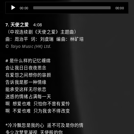
Audio
00:00
00:00
Player
7. 天使之爱
4:08
（中视连续剧《天使之爱》主题曲）
曲：周治平 词：刘虞瑞 编曲：林矿培
© Taiyo Music (HK) Ltd.
# 是什么样的记忆缠绵
会让我日日夜夜思念
在爱怨之间想你的容颜
告诉我是那一种情缘
能承受这样无尽依恋
迷惑的情绪占满每一天
啊 想爱也难 只怕你不曾有爱怜
啊 不爱也难 只为我舍不得改变
*冷冷飘忽是我的心 遥不可及是你的情
多少次梦里凝视 天使般的你