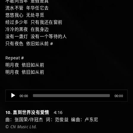
不敢问当年 是假是真
流水不管 年华任它去
悠悠我心 无处寻觅
经过多少年 只有我还在窗前
冷冷的黑夜 在我身边
没有一盏灯 没有一个等待的人
只有夜色 依旧如从前 #
Repeat #
明月夜 依旧如从前
明月夜 依旧如从前
Audio
00:00
00:00
Player
10. 直到世界没有爱情
4:16
曲：张国荣/许冠杰 词：范俊益 编曲：卢东尼
© CN Music Ltd.