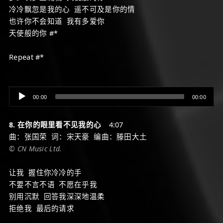
冷冷飘忽是我的心 遥不可及是你的情
也许你不会知道 我有多爱你
天使般的你 #*
Repeat #*
Audio
00:00
00:00
Player
8. 在你的眼里看不见我的心
4:07
曲：张国荣 词：宋天豪 编曲：滕田大土
© CN Music Ltd.
让我 握住你冷冷的手
不要不言不语 不愿在乎我
别用沉默 回答我深深地温柔
拒绝我 最后的请求