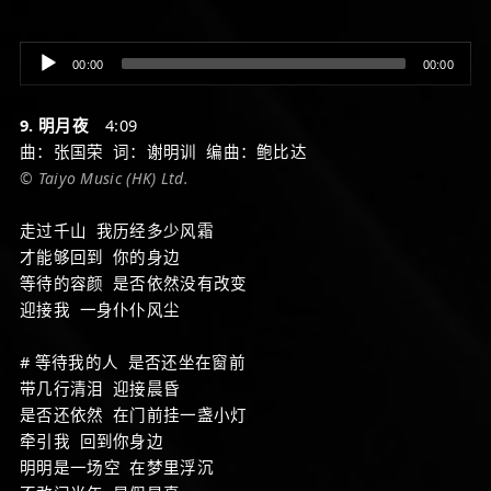
Audio
00:00
00:00
Player
9. 明月夜
4:09
曲：张国荣 词：谢明训 编曲：鲍比达
© Taiyo Music (HK) Ltd.
走过千山 我历经多少风霜
才能够回到 你的身边
等待的容颜 是否依然没有改变
迎接我 一身仆仆风尘
# 等待我的人 是否还坐在窗前
带几行清泪 迎接晨昏
是否还依然 在门前挂一盏小灯
牵引我 回到你身边
明明是一场空 在梦里浮沉