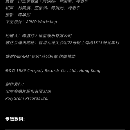
混音：白金录音室 / 周侯勋、钟国泰、周治平
和声：林美满、庄惠如、韩贤光、周治平
摄影：陈华熙
平面设计：ARNO Workshop
经理人：陈淑芬 / 恒星娱乐有限公司
歌迷会通讯地址：香港九龙尖沙咀22号柯士甸路1313好兆年行
感谢YAMAHA“兜风”系列机车 热情赞助
℗&© 1989 Cinepoly Records Co., Ltd., Hong Kong
制作发行：
宝丽金唱片股份有限公司
PolyGram Records Ltd.
专辑歌词：