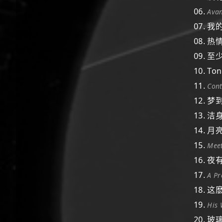
06.
Ava
07. 
08. 热
09. 至
10. Ton
11.
Con
12. 
13. 
14. 
15.
Mee
16. 
17.
A Pr
18. 
19.
His
20. 