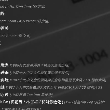
end In His Own Time (陈少宝)
蝴蝶
eate From Bit & Pieces (陈少宝)
千娇百美
tune & Fate (陈少宝)
家
这是我家
[1986英女皇访港青年精英大滙演选段]
无心睡眠
[1987十大中文金曲颁奖典礼得奖歌曲]
拒绝再玩
[1987十大中文金曲颁奖典礼全年销量冠军大奖 / CD 镭射大奖]
热辣辣
[1987十大中文金曲颁奖典礼全年销量冠军大奖 / CD 镭射大奖]
共同渡过
[1987慈善 Top Pop 马拉松]
et it Be (梅艳芳 / 林子祥 / 谭咏麟合唱)
[1987慈善Top Pop马拉松]
了
[1988踏上公民路88献礼]