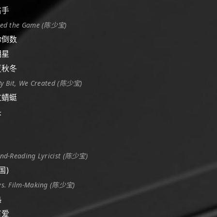
右手
Led the Game (陈少宝)
陪你倒数
明星
春夏秋冬
By Bit, We Created (陈少宝)
路过蜻蜓
头
nd-Reading Lyricist (陈少宝)
(国)
vs. Film-Making (陈少宝)
热
有爱