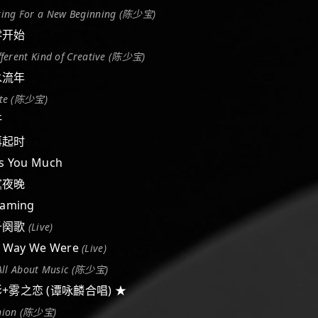
king For a New Beginning (陈少宝)
由零开始
fferent Kind of Creative (陈少宝)
似水流年
ute (陈少宝)
汗
风再起时
ss You Much
寂寞夜晚
eaming
千千阕歌
(Live)
e Way We Were
(Live)
 All About Music (陈少宝)
幻影+雾之恋 (谭咏麟合唱) ★
nion (陈少宝)