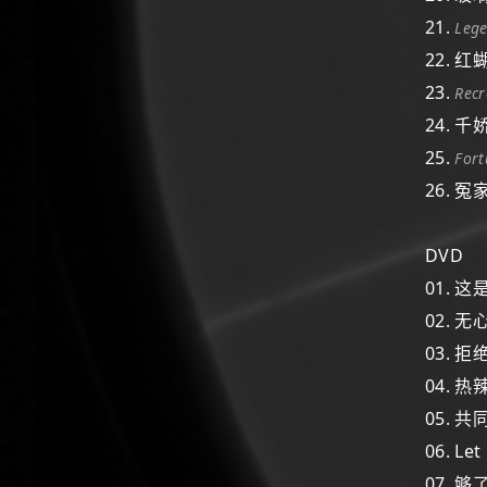
21.
Leg
22. 红
23.
Recr
24. 
25.
For
26. 冤
DVD
01. 
02. 
03. 
04. 
05. 
06. L
07. 够