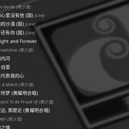
nt-Garde (陈少宝)
我的心里没有他 (国)
[Live]
情的沙漠 (国)
[Live]
少还有你 (国)
[Live]
ight and Forever
tradiction (陈少宝)
梦到内河
洁身自爱
月亮代表我的心
t & Match (陈少宝)
夜有所梦 (黄耀明合唱)
oject To Be Proud Of (陈少宝)
这麽远, 那麽近 (黄耀明合唱)
 Will (陈少宝)
玻璃之情