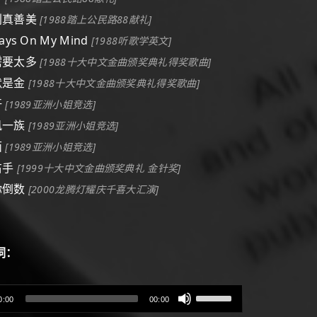
共创真善美
[1988踏上公民路88献礼]
ways On My Mind
[1988听歌学英文]
无需要太多
[1988十大中文金曲颁奖典礼得奖歌曲]
沉默是金
[1988十大中文金曲颁奖典礼得奖歌曲]
汗
[1989亚洲小姐竞选]
暴风一族
[1989亚洲小姐竞选]
面
[1989亚洲小姐竞选]
左右手
[1999十大中文金曲颁奖典礼 金针奖]
陪你倒数
[2000龙腾灯耀庆千喜大汇演]
词：
使
0:00
00:00
用