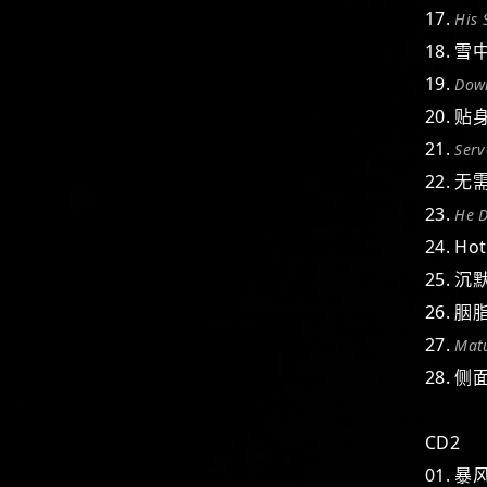
17.
His 
18. 雪
19.
Dow
20. 贴
21.
Serv
22. 
23.
He D
24. Ho
25. 
26. 
27.
Mat
28. 侧
CD2
01. 