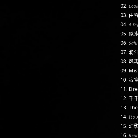
02.
Loo
03. 
04.
A Di
05. 
06.
Sal
07. 滴
08. 
09. Mi
10. 
11. Dr
12. 
13. Th
14.
It's
15. 
16.
Reu