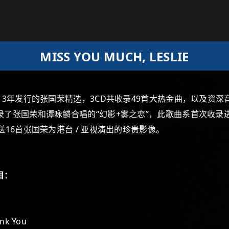
MISS YOU MUCH, LESLIE
013年发行的张国荣精选，3CD共收录49首大热金曲，以及资
录了张国荣和谭咏麟合唱的“幻影+雾之恋”，此歌曲系首次收录
送16首张国荣为港台 / 亚视演出的珍贵影像。
目：
ank You