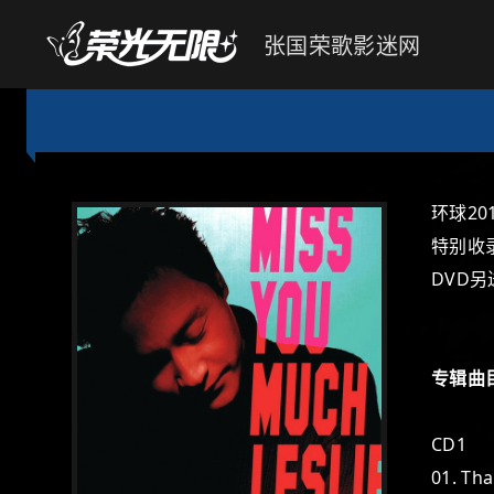
张国荣歌影迷网
环球2
特别收
DVD另
专辑曲
CD1
01. Th