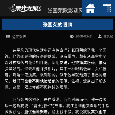
张国荣歌影迷网
张国荣的眼睛
2008-03-21
返回列表
陈凯歌
在平凡的现代生活中还有传奇吗？张国荣给了我一个回
答。他的死是他的传奇的落幕，没有掌声，却有从高空中坠
落时被撞落的花朵相伴随。听朋友说，他被摔成粉碎，惟有
脸是好的。过去看他许多相片，其中一种眼睛低垂，头也低
着，嘴角一弯浅笑，讽刺般的，似乎他早就预知了自己的结
局。我们再也看不到他抬起他的眼睛，注视，流露出千般多
情。这是一双上帝都不忍摔碎的眼睛。
我与张国熔初识，是在香港。我们对面而坐，他一边吸
烟一边听我说：“霸王别姬”的故事。我注意到他夹着烟的手指
微微颤动，腿优雅地架着，脸上很平静。我说我很高兴他来