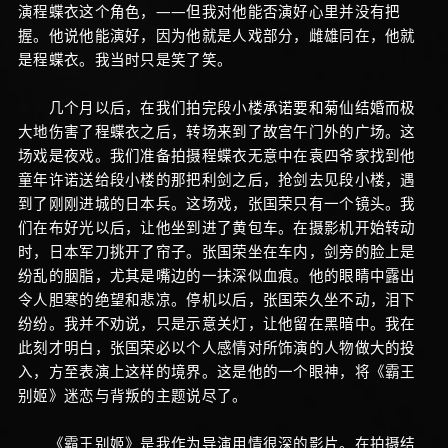
演程蝶衣这个角色，——但我对他能否演好心里并没有把
握。他说他能演好，因为他就是人戏部分，雌雄同在，他就
是程蝶衣。我当时只是笑了笑。
几个月以后，在我们拍完段小楼承诺要和菊仙结婚而极
大地伤害了程蝶衣之后，转场来到了故宫午门外的广场。这
场戏是夜戏。我们准备拍摄程蝶衣无意中在袁四爷家找到他
童年许诺送给段小楼的那把利剑之后，抢剑去见段小楼，遇
到了刚刚进城的日本兵。这场戏，张国荣只有一个镜头。我
们在布好光以后，让他坐到进了黄包车。在摄影机开始转动
时，日本军刀挑开了帘子。张国荣坐在车内，剑旁的脸上是
纷乱的胭脂，尤其是嘴边的一抹深似血痕。他的眼睛中露出
令人胆寒的绝望和悲凉。停机以后，张国荣久坐不动，泪下
纷纷。我并不劝说，只是示意关灯，让他留在黑暗中。我在
此刻才明白，张国荣必以个人感情对所饰演的人物做大的投
入，方至表演上这样的境界。这是他的一个眼神，将《霸王
别姬》迷恋与背叛的主题说尽了。
《霸王别姬》是我作为导演用情很深的影片。在拍摄结