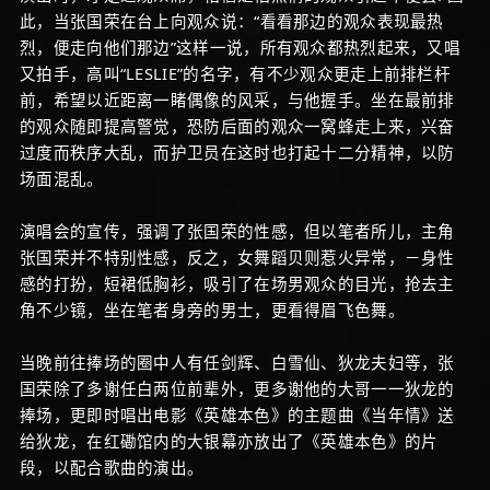
此，当张国荣在台上向观众说：“看看那边的观众表现最热
烈，便走向他们那边”这样一说，所有观众都热烈起来，又唱
又拍手，高叫“LESLIE”的名字，有不少观众更走上前排栏杆
前，希望以近距离一睹偶像的风采，与他握手。坐在最前排
的观众随即提高警觉，恐防后面的观众一窝蜂走上来，兴奋
过度而秩序大乱，而护卫员在这时也打起十二分精神，以防
场面混乱。
演唱会的宣传，强调了张国荣的性感，但以笔者所儿，主角
张国荣并不特别性感，反之，女舞蹈贝则惹火异常，－身性
感的打扮，短裙低胸衫，吸引了在场男观众的目光，抢去主
角不少镜，坐在笔者身旁的男士，更看得眉飞色舞。
当晚前往捧场的圈中人有任剑辉、白雪仙、狄龙夫妇等，张
国荣除了多谢任白两位前辈外，更多谢他的大哥一一狄龙的
捧场，更即时唱出电影《英雄本色》的主题曲《当年情》送
给狄龙，在红磡馆内的大银幕亦放出了《英雄本色》的片
段，以配合歌曲的演出。