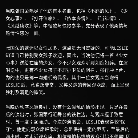
当晚张国荣唱尽了他的首本名曲，包括《不羁的风》、《少
女心事》、《打开信箱》、《侬本多情》、《当年情》、
《风继续吹》等，中慢歌与快歌参半，充分表现了他柔情与
热情性感的一面。
张国荣的歌迷以女性居多，这点是无可置疑的。可能LESLIE
知道自己特别受女孩子欢迎，固此，当晚他便将一首《少女
心事》送给在座的少女，令不少女观众听到如痴如醉。在演
唱途中，更有不少女孩子不理护卫员的阻拦，强行冲上台，
为的也只是搏一吻她们的偶像。其中一位女观众当吻得
LESLlE 后，竟雀跃非常，又笑又跳的奔回观众席，面上呈现
胜利及满足的微笑。
当晚的秩序总算良好，没有什么混乱的情形出现。只是在最
后的演出时，张国荣行近舞台的铁栏边，与观众握手致意
时，曾一度引起骚动。今次的演唱会，LESLIE表现得较“保
守”，他走向观众席唱歌时，总是保持一定的距离，至最后的
演出时，才走近观众席，相信是怕热情的观众引起不便罢! 因