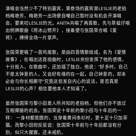
演唱会当然少不了特别嘉宾，第叁场的嘉宾是LESLIE的老拍
档梅艳芳，梅艳芳一出场便自嘲自己暂时没有机会开演唱
会，要来叨LESLIE的光。ANITA共唱了两首歌，先与草蜢仔唱
出例牌歌曲《将冰山劈开》，接着便与张国荣合唱《爱
将》，搏得全场一片掌声。
张国荣更唱了一首鸡尾歌，是由四首情歌组成，名为《爱情
故事》，在唱出这首组曲时，LESLIE充份发挥了他的感情，
十分投入，在歌曲中，还加插了独白，他说：“好多时，自己
不是太钟意的人，又会好有缘的在一起，自己钟意的，却未
必会与你长相厮守”究竟这些发自内心的说话，是否真是
LESLIE的心声？相信要他本人才知道了。
虽然张国荣与黎小田是人所共知的老拍档，但他们亦不放过
互相揶揄的机会。张国荣说十年前的黎小田与十年后的一
样： 一身材都是圆的，当穿着黄间条衫时，更十足十只加菲
猫。而黎小田则反驳说：张国荣十年前与十年后都没有分
别，似只大猩猩，还未戒奶。