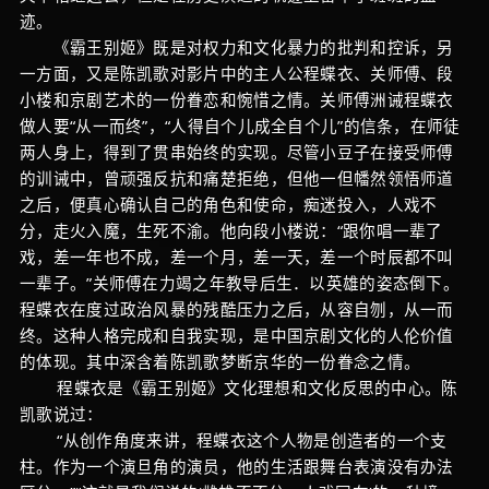
迹。
《霸王别姬》既是对权力和文化暴力的批判和控诉，另
一方面，又是陈凯歌对影片中的主人公程蝶衣、关师傅、段
小楼和京剧艺术的一份眷恋和惋惜之情。关师傅洲诫程蝶衣
做人要“从一而终”，“人得自个儿成全自个儿”的信条，在师徒
两人身上，得到了贯串始终的实现。尽管小豆子在接受师傅
的训诫中，曾顽强反抗和痛楚拒绝，但他一但幡然领悟师道
之后，便真心确认自己的角色和使命，痴迷投入，人戏不
分，走火入魔，生死不渝。他向段小楼说：“跟你唱一辈了
戏，差一年也不成，差一个月，差一天，差一个时辰都不叫
一辈子。”关师傅在力竭之年教导后生．以英雄的姿态倒下。
程蝶衣在度过政治风暴的残酷压力之后，从容自刎，从一而
终。这种人格完成和自我实现，是中国京剧文化的人伦价值
的体现。其中深含着陈凯歌梦断京华的一份眷念之情。
程蝶衣是《霸王别姬》文化理想和文化反思的中心。陈
凯歌说过：
“从创作角度来讲，程蝶衣这个人物是创造者的一个支
柱。作为一个演旦角的演员，他的生活跟舞台表演没有办法