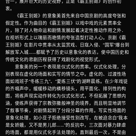
合一，展开巨大的历史视野，正是《霸王别姬》的创作初
衷。
《霸王别姬》的意象美首先来自中国京剧的高度夸张和
假定性。作为曲目的《霸王别姬》以戏中戏的元素贯串全
片，除了对人物命运和剧情发展起着决定性推动作用之外．
在视听形式上以瑰丽而艳情的夸张造型打动人心。京剧《霸
王别姬》在影片中贯串从太监赏戏、日寇入侵、“国军”爆台到
解放军入城……都赋予了历史以意象化的表达，使中国历史和
传统文化的悲剧历程获得了戏剧化的视觉形式。
意象美的另一个表现是仪式化的贯串。仪式化处理，分
别表现在虚化的场面和实写的情节之中。虚化的、过渡性场
面如戏班子“冬练三九”、“夏练三伏”的湖畔晨练。在少年戏徒
的齐唱声中，缓缓移动的横移镜头，用平面化、排列性的构
图，将练声现实动作转化为仪式化形式，不但拓展了思想内
涵，使练声获得了宗教弥撒般神圣的境界，而且明显地调节
了叙事节奏，对剧情起到了分段分幕的作用。写实性场面的
意象化处理，如小豆子拒绝接受性别改写，在被迫念白“我本
是女娇娥，又不是男儿郎……”的反抗中，三次面对暴力肆虐
的场面，都是用仪式化手法处理的。直到最后一次，不是由