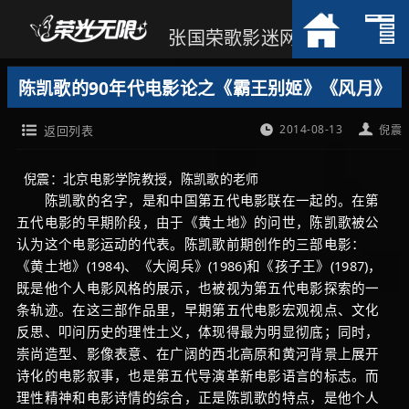
张国荣歌影迷网
陈凯歌的90年代电影论之《霸王别姬》《风月》
2014-08-13
返回列表
倪震
倪震：北京电影学院教授，陈凯歌的老师
陈凯歌的名字，是和中国第五代电影联在一起的。在第
五代电影的早期阶段，由于《黄土地》的问世，陈凯歌被公
认为这个电影运动的代表。陈凯歌前期创作的三部电影：
《黄土地》(1984)、《大阅兵》(1986)和《孩子王》(1987)，
既是他个人电影风格的展示，也被视为第五代电影探索的一
条轨迹。在这三部作品里，早期第五代电影宏观视点、文化
反思、叩问历史的理性土义，体现得最为明显彻底；同时，
崇尚造型、影像表意、在广阔的西北高原和黄河背景上展开
诗化的电影叙事，也是第五代导演革新电影语言的标志。而
理性精神和电影诗情的综合，正是陈凯歌的特点，是他个人