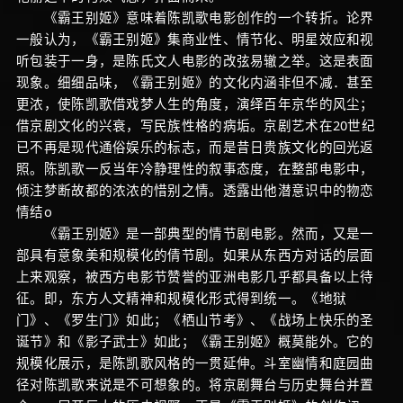
《霸王别姬》意味着陈凯歌电影创作的一个转折。论界
一般认为，《霸王别姬》集商业性、情节化、明星效应和视
听包装于一身，是陈氏文人电影的改弦易辙之举。这是表面
现象。细细品味，《霸王别姬》的文化内涵非但不减．甚至
更浓，使陈凯歌借戏梦人生的角度，演绎百年京华的风尘；
借京剧文化的兴衰，写民族性格的病垢。京剧艺术在20世纪
已不再是现代通俗娱乐的标志，而是昔日贵族文化的回光返
照。陈凯歌一反当年冷静理性的叙事态度，在整部电影中，
倾注梦断故都的浓浓的惜别之情。透露出他潜意识中的物恋
情结o
《霸王别姬》是一部典型的情节剧电影。然而，又是一
部具有意象美和规模化的倩节剧。如果从东西方对话的层面
上来观察，被西方电影节赞誉的亚洲电影几乎都具备以上待
征。即，东方人文精神和规模化形式得到统一。《地狱
门》、《罗生门》如此；《栖山节考》、《战场上快乐的圣
诞节》和《影子武士》如此；《霸王别姬》概莫能外。它的
规模化展示，是陈凯歌风格的一贯延伸。斗室幽情和庭园曲
径对陈凯歌来说是不可想象的。将京剧舞台与历史舞台并置