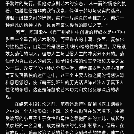
于鸦片的失行。但他对京剧艺术的痴恋，‘从一而终’情感的执
著，超越世俗是非的我行我素，倘佯于梦幻与现实的迷离，
徘徊于雌雄之间的恍惚；寓有一片纯真的童稚之心．创造一
种超凡的精神世界，氤氲着雾失楼台的朦胧之美。”
因而，陈凯歌在《霸王别姬》中创造的程蝶衣是中国电
影里一个重要的艺术形象。而程蝶衣的丰满、多面、复杂化
的性格展示，自始至终是跟石头/段小楼的性格发展，又是跟
妓女菊仙的闯入，理想人生与世俗人生的冲突分不开的。菊
仙作为真正女人的到来，给予段小楼的现实幸福和夫妻之爱
的丰满，改变了段小楼的全部生活，使程蝶衣坠入痛心疾首
而又失落孤独的迷茫之中，这三个主要人物之间的情感波涛
和恩恩怨怨，使《霸王别姬》的历史话语陈述注入了真正人
性化的矛盾。这正是陈凯歌艺术功力和文化反思深度的表
现。
在结束本段讨论之前，笔者还想持别提到《霸王别姬》
之中的一个人物形象：小四。这个被抛落在故宫墙下，由遭
受凌辱的小豆子出于女性和母性之爱抱回来的弃儿，成长为
关家班的一名旦角，成为程蝶衣的徒弟和继承人。但是，在
解放以后，随着政治关系的转变合京剧改革的推进，他在私