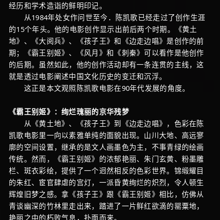
经历和学术造诣的鲜明印记。
从1984年处女作问世至今．陈凯歌已经走过了创作生涯
的15个年头。他的电影创作显示出前后两个时期。《黄土
地》、《大阅兵》、《孩子王》和《边走边唱》是创作的前
期；《霸王别姬》、《风月》和《刺秦》可以看作是他创作
的后期。虽然如此，他的创作活动却有一条连贯的主线，这
就是透过电影阐述中国文化历史的变迁和沉浮。
这正是本文观照陈凯歌电影在90年代发展的角度。
《霸王别姬》：绚烂瑰丽的京华残梦
从《黄土地》、《孩子王》到《边走边唱》，色彩在陈
凯歌电影里一向以素雅单纯的面貌出现。山川大地、高远寥
廓的空间设置，继承的是文人画墨色为主，不事青绿的绘画
传统。然而，《霸王别姬》的浓郁艳丽、朱门玄黄、粉墨雕
栏、斑衣彩绘，提供了一个迥然相反的色彩世界。锦缎耀目
的朱红、宦官肆虐的宫灯，一派昏黄绚烂的炽烈，令人顿生
辉煌旧梦之感。拿《孩子王》跟《霸王别姬》相比，仿佛从
青谈幽深的竹林里走出来，踏进了一片鲜红欲滴的罂粟地，
艳丽之中的朽败气息，扑面而来。