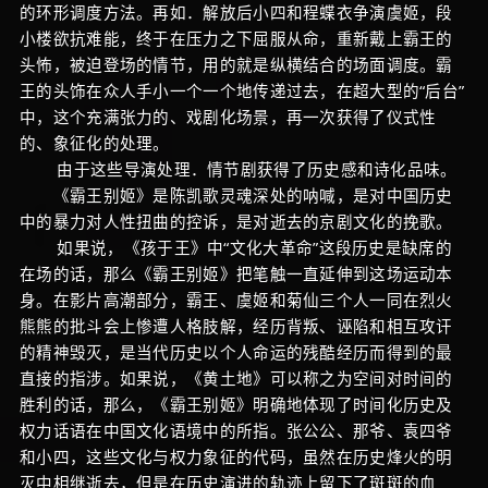
的环形调度方法。再如．解放后小四和程蝶衣争演虞姬，段
小楼欲抗难能，终于在压力之下屈服从命，重新戴上霸王的
头怖，被迫登场的情节，用的就是纵横结合的场面调度。霸
王的头饰在众人手小一个一个地传递过去，在超大型的“后台”
中，这个充满张力的、戏剧化场景，再一次获得了仪式性
的、象征化的处理。
由于这些导演处理．情节剧获得了历史感和诗化品味。
《霸王别姬》是陈凯歌灵魂深处的呐喊，是对中国历史
中的暴力对人性扭曲的控诉，是对逝去的京剧文化的挽歌。
如果说，《孩于王》中“文化大革命”这段历史是缺席的
在场的话，那么《霸王别姬》把笔触一直延伸到这场运动本
身。在影片高潮部分，霸王、虞姬和菊仙三个人一同在烈火
熊熊的批斗会上惨遭人格肢解，经历背叛、诬陷和相互攻讦
的精神毁灭，是当代历史以个人命运的残酷经历而得到的最
直接的指涉。如果说，《黄土地》可以称之为空间对时间的
胜利的话，那么，《霸王别姬》明确地体现了时间化历史及
权力话语在中国文化语境中的所指。张公公、那爷、袁四爷
和小四，这些文化与权力象征的代码，虽然在历史烽火的明
灭中相继逝去，但是在历史演进的轨迹上留下了斑斑的血