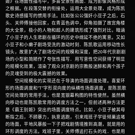
姬》在场面性描写中，多喜全景性画面．成为影像风格形成
之根据。在段落交替的衔接处，运用大全景处理，成为陈凯
歌史诗感描写的惯用手法。比如张公公强奸小豆子之后，石
头、关师傅接他回家，在青蓝色调中，仰角拍摄了故宫角楼
的大全景，极小的人物和超人的建筑形成了强烈对比，暗涵
了小豆子的人生悲剧在循环的历史中绵延不绝的寓意。又如
小豆子和小癞子剧场受洗的激动时刻．陈凯歌运用移动性长
镜头，故意扩大了剧场空间的规模和深度，把20年代京剧剧
场的小型和简陋作了夸张性描写．用写意性空间获得了明显
的规模化效果，渲染了观众对京剧的宗教般迷醉和两个孩子
的灵魂受到的极大震撼的效果。
空间规模化的实现还在于导演的场面调度处理。喜爱环
形的场面调度和“T”字形双向度的纵横性场面调度，是陈凯歌
空间处理的常用手法，也是宽银幕构图的特性使然。虽然横
向移动也是陈凯歌常用的调度方法之一，但前述两种方法更
是《霸王别姬》突出的场面调度特点。比如，小豆子被其母
断指之后，不顾暴力，执意逃跑，引来戏班子学徒倾巢追堵
的场面，平地风暴般一下子把戏剧情境推到高潮，就是用的
环形调度的方法。戏班子里，关师傅追打石头的戏．也是用