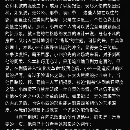
心和利欲的驱使之下，成为了以怨报德、丧尽人伦的梨园劣
种。如果说，张公公、那爷、袁四爷……这些人物在以往的
影、剧里还有过类似的描写．只是在深度上、个性色彩上有
高低之分的话，那么，小四这个人物可以说完全是脱颖而出
的新形象。就人物的性格脉络发展的设计来说，既有不凡的
身世，又出入意料地引申了“背叛”的主题。可惜的是，在具体
处理上，表现小四和程蝶衣其后的冲突，显得失之于简单。
在争演虞姬，霸王屈服，小四抢先的这场戏来看，对于刻画
他的阴柔、忘本和巧用心计，是用笔准确且剧力饱满的。但
是，在剧情进入“文化大革命”段落之后，小四一副造反派的凶
状的描写，有过于脸谱化之嫌。在大火熊熊的批斗会上，当
他目睹段、程、菊仙三人互相揭发、被迫“撕杀”达到疯狂程度
之际，小四情不自禁地泛起一丝自责的表情，但这仍不能弥
补他在全片之中失之简单的缺陷。如果能以一定的篇幅写他
的内心矛盾，也许小四的形象能达到袁四爷相仿的艺术深
度，在我们的银幕上成就又一个光彩的配角形象。
《霸王别姬》在陈凯歌歌的创作道路中，确实是非常重
要的一页。他自己十分看重这部影片的创作：