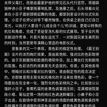
关师父毒打，而是由最爱护他的师兄石头代行惩罚，将烟袋
锅伸进小豆子嘴里残暴地乱搅，及施暴之后，石头领着众兄
弟在小豆子面前铿锵起舞的场面，都是刻意设计的仪式化处
理。小豆子在师父训导下幡然悔悟，在供桌之前自己打自己
耳光，以执行“人要自个儿成全自个儿”的训诚，更是以特殊的
机位和角度，完成了圣徒受洗礼般的仪式展现。至于全片用
京剧动作贯串．片首片尾在追光下．一对梨园兄弟生离死别
的时刻，当然更是导演精心营造的电影仪式。
意象美的又一个表现，是色彩的假定性处理。《霸王别
姬》全片的浓烈绚烂效果，是由高饱和、强对比的色彩取得
的。由于京剧服饰和脸谱的艳阳夺目，加上舞台灯光和剧场
的氛围，色彩浓烈的效果是先天造就的。但是，在其他各场
中，明暗对比和冷暖对比的强烈，是由假定性的观念决定
的。亦即故意用主观化和风格化的手法来处理色彩。使一个
场面处在完全单一化、强烈化的色彩倾向之中。比如张公公
强奸小豆子，昏黄朽腐的金黄色调窒息压抑；花满楼妓院里
段小楼、菊仙定情一场的纯红色调迷醉耀目；小癞子和小豆
子出逃，在剧场中受到神圣启迪的场面的橘黄色调和袁四爷
与程蝶衣月夜调情的纯蓝色调处理．都是色彩意象化的追