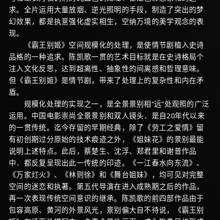
求。全片运用大量放烟、逆光照明的手段，制造了突出的梦
幻效果，都是执意强化虚实相生，空纳万境的美学观念的表
现。
《霸王别姬》空间规模化的处理，是使情节剧植入史诗
品格的一种追求。陈凯歌一贯的艺术目标就是在史诗格局个
注入文化反思，达到超离性、抽象性的间离感和哲理意味。
但《霸王别姬》是情节剧，带来了处理上的复杂性和内在矛
盾。
规模化处理的实现之一，是全景景别相“远”处观照的广泛
运用。中国电影崇尚全景景别和双人镜头．是自20年代以来
的一贯传统。迄今存留的早期经典，除了《劳工之爱情》留
有初创期过分原始的技术痕迹之外，《姐妹花》的景别最能
说明上述特点。此后，蔡楚生、沈浮、郑君里和谢普作品
中．都反复呈现出此一传统的印迹。《一江春水向东流》、
《万家灯火》、《林则徐》和《舞台姐妹》，均可见对完整
空间的迷恋和执著。第五代导演在进入成熟期之后的作品，
再一次表现传统空间意识的继承。陈凯歌的前四部作品由于
包容高原、黄河的外景风光，景别偏大自不待说，《霸王别