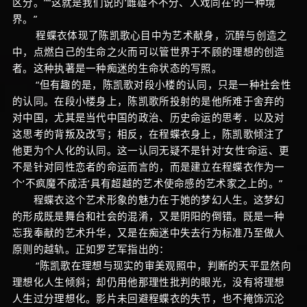
区分。”“这就是我们说的‘雌雄不不分、人戏同在’的一种境
界。”
程蝶衣体现了陈凯歌心目中为艺术献身，沉醉与创造之
中，点燃白己的生命之火而可以管世界于不顾的理想的创造
者。这种执著是一种痴迷的生命状态的写照。
“但有趣的是，陈凯歌对段小楼的认同，只是一种社会性
的认同。在段小楼身上，陈凯歌所投射的是他所难于舍弃的
对中国，尤其是当代中国的政治、历史命运的思考．以及对
这思考的背叛及改写；相反，在程蝶衣身上，陈凯歌倾注了
他更为个人化的认同。这一认同无疑不是针对‘女性’命运、更
不是针对同性恋者的命运而言的，而是建立在程蝶衣作为一
个‘不疯魔不成活’具有超越的艺术使命感的艺术家之上的。”
程蝶衣这个艺术形象的魅力在于她的梦幻人生。这梦幻
的形成既是舞台和社会的混淆，又是阴阳的倒错。既是一种
忘我奉献的艺术升华，又是在痴迷中失去行为标准乃至做人
原则的越轨。正如罗艺军指出的：
“陈凯歌在理想与现实的审美观照中，判断的天平显然向
理想化人生倾斜；却仍用他那理性批判的眼光，没有将理想
人生过分理想化。影片未回避程蝶衣的失节，也不掩饰沉沦