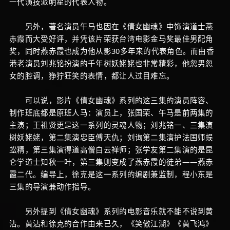
一代演技派明星的代表人物。
另外，著名演员午马也因在《倩女幽魂》中饰演道士燕
赤霞而大受好评，并凭该片荣获台湾电影金马奖最佳男配角
奖，同时燕赤霞也成为他从影30多年来的代表角色。而由香
港老演员刘兆铭扮演的千年树妖姥姥也非常精彩，他忽男忽
女的腔调，狰狞狂笑的表情，都让人过目难忘。
可以说，影片《倩女幽魂》系列的这三集的演员阵容、
制作班底都是原班人马：演员上，张国荣、午马是前两集的
主演；王祖贤更是这一系列的灵魂人物；刘兆铭一、三集演
树妖姥姥，第二集演忠臣傅天仇；刘询第二集演护法国师蜈
蚣精，第三集演得道高僧白云禅师；张学友第二集演的是昆
仑学道士知秋一叶，第三集则变成了燕赤霞的徒弟——燕赤
霞二代。编导上，徐克是这一系列的编剧兼监制，程小东是
三集的导演兼动作指导。
另外提到《倩女幽魂》系列的电影音乐就不能不说到黄
沾。黄沾和徐克的合作由来已久，《笑傲江湖》《黄飞鸿》