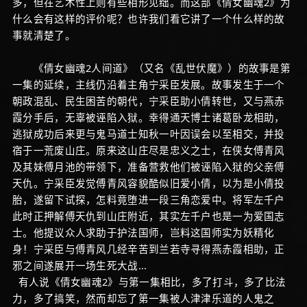
多，但在艺术性上则有些相形见绌。而这部《倩女幽魂2》为
什么会有这样的评价呢？也许我们看它讲了一个什么样的故
事就清楚了。
《倩女幽魂2人间道》（又名《乱世伏魔》）的故事是第
一集的延续，主线仍沿着主角宁采臣发展。故事发生于一个
朝政混乱、民生困苦的朝代，宁采臣助小倩转世，又与燕赤
霞分手后，无辜被诬陷入狱。幸得通天博士诸葛卧龙相助，
逃狱成功后来更与鬼马道士知秋一叶因误会以至相交，并投
宿于一荒废山庄。原来这山庄尽是忠义之士，在侠女傅青风
及其妹傅月池的带领下，准备营救他们被诬陷入狱的父亲傅
天仇。宁采臣发觉傅青风容貌酷似旧爱小倩，以为是小倩投
胎，遂留下试探，怎料竟堕进一段三角恋爱中。将军左千户
此时正押解傅天仇到山庄附近，其实左千户也是一为爱国志
士。他提议众人求助于护法国师，岂料这国师实为妖精化
身！宁采臣与傅青风几经辛苦到兰若寺寻得燕赤霞相助，正
邪之间遂展开一场生死大战...
有人说《倩女幽魂2》与第一集相比，多了打斗，多了比法
力，多了搞笑，然而却忘了第一集被人津津乐道的人鬼之