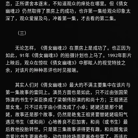
恋，正所谓舍本逐末，不知道观众的痒处在哪里。但《倩女
幽魂2》仍然取得了票房上的成功，也许第一集给观众印象太
深了，观众爱屋及乌，冲着第一集，才去看的第二集。
（三）
无论怎样，《倩女幽魂2》在票房上是成功了。也正因为
如此，91年《倩女幽魂3》的拍摄计划也上马了。1992年影片
上映后，观众在惊叹《倩女幽魂3》中那眩人的视觉特技之
余，对该片的种种恶评也时见报端。
其实人们对《倩女幽魂3》最大的不满主要集中在该片与
第一集故事的雷同上。演员方面也是如此，只不过由张国荣
饰演的书生宁采臣换成了梁朝伟扮演的和尚十方；王祖贤还
是女鬼，只不过名字由小倩改成了小卓；姥姥还是那个姥
姥，故事还是那个故事，仍然是艳鬼王祖贤要替姥姥吸阳气
遇见书生（或和尚）心地善良不忍加害，和尚（或书生）最
后救他投胎转世。只是第三集故事讲得更有趣，和尚跟鬼谈
恋爱比书生更离奇些，动作特技场面更离奇些罢了。而该片