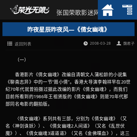
张国荣歌影迷网
昨夜星辰昨夜风—《倩女幽魂》
2008-03-28
返回列表
魏君子
（一）
香港影片《倩女幽魂》改编自清朝文人蒲松龄的小说集
《聊斋志异》中的一节“聂小倩”。香港大导演李翰祥早在20世
纪70年代就曾拍摄过据此改编的影片《倩女幽魂》，而我们
目前所看到的1986年王祖贤版的《倩女幽魂》则是70年代那
部同名电影的翻拍版。
〈倩女幽魂〉系列共有三部，分别为《倩女幽魂》（又
名〈神剑诛妖〉）、《倩女幽魂2人间道》（又名《乱世伏
魔》）、《倩女幽魂3道道道》（又名《金佛喋血》），这三