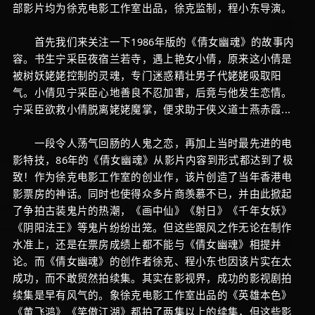
部影片均为徐克电影工作室出品，徐克监制，程小东导演。
首先我们来关注一下1986年版的《倩女幽魂》的故事内
容。书生宁采臣夜宿兰若寺，遇上艳女小倩，原来这小倩是
被树妖姥姥控制的灵魂，专门迷惑精壮男子代姥姥吸取阳
气。小倩见宁采臣心地善良不忍加害，后竟与他发生恋情。
宁采臣欲救小倩脱离姥姥魔掌，便求助于侠义道士燕赤霞...
一段令人荡气回肠的人鬼之恋，再加上当时最先进的电
影特技，86年的《倩女幽魂》从影片内容到形式都达到了极
致！作为徐克电影工作室的创业作，该片创造了当年香港电
影票房的神话。同时也使得众多片商羡慕不已，并由此掀起
了争拍古装鬼片的热潮，《画中仙》《射日》《千年女妖》
《阴阳法王》等鬼片纷纷出笼。但这些跟风之作无论在制作
水准上，还是在票房成绩上都不能与《倩女幽魂》相提并
论。而《倩女幽魂》的创作者徐克、程小东也因该片实在太
成功，而不敢贸然拍续集。其实在影视界，成功的影视剧拍
续集是早有风气的。象徐克电影工作室出品的《英雄本色》
《黄飞鸿》《笑傲江湖》都拍了两集以上的续集，但这些影