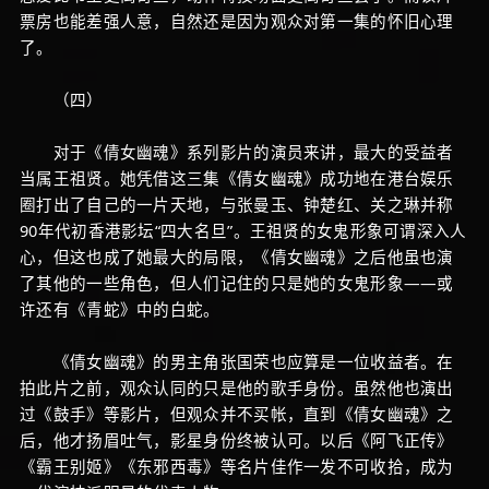
票房也能差强人意，自然还是因为观众对第一集的怀旧心理
了。
（四）
对于《倩女幽魂》系列影片的演员来讲，最大的受益者
当属王祖贤。她凭借这三集《倩女幽魂》成功地在港台娱乐
圈打出了自己的一片天地，与张曼玉、钟楚红、关之琳并称
90年代初香港影坛“四大名旦”。王祖贤的女鬼形象可谓深入人
心，但这也成了她最大的局限，《倩女幽魂》之后他虽也演
了其他的一些角色，但人们记住的只是她的女鬼形象——或
许还有《青蛇》中的白蛇。
《倩女幽魂》的男主角张国荣也应算是一位收益者。在
拍此片之前，观众认同的只是他的歌手身份。虽然他也演出
过《鼓手》等影片，但观众并不买帐，直到《倩女幽魂》之
后，他才扬眉吐气，影星身份终被认可。以后《阿飞正传》
《霸王别姬》《东邪西毒》等名片佳作一发不可收拾，成为