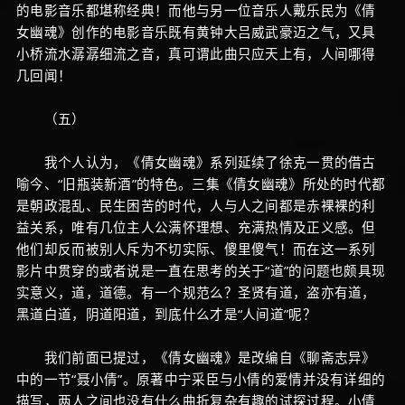
的电影音乐都堪称经典！而他与另一位音乐人戴乐民为《倩
女幽魂》创作的电影音乐既有黄钟大吕威武豪迈之气，又具
小桥流水潺潺细流之音，真可谓此曲只应天上有，人间哪得
几回闻！
（五）
我个人认为，《倩女幽魂》系列延续了徐克一贯的借古
喻今、“旧瓶装新酒”的特色。三集《倩女幽魂》所处的时代都
是朝政混乱、民生困苦的时代，人与人之间都是赤裸裸的利
益关系，唯有几位主人公满怀理想、充满热情及正义感。但
他们却反而被别人斥为不切实际、傻里傻气！而在这一系列
影片中贯穿的或者说是一直在思考的关于“道”的问题也颇具现
实意义，道，道德。有一个规范么？圣贤有道，盗亦有道，
黑道白道，阴道阳道，到底什么才是“人间道”呢？
我们前面已提过，《倩女幽魂》是改编自《聊斋志异》
中的一节“聂小倩”。原著中宁采臣与小倩的爱情并没有详细的
描写，两人之间也没有什么曲折复杂有趣的试探过程。小倩