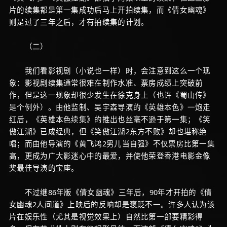
片的续集都是第一集成功后马上开拍续集，而《倩女幽魂》
则是过了三年之后，才有拍续集的计划。
（二）
我们看影视剧（小说也一样）时，会注意到这么一个现
象：影视剧续集通常很难在制作水准、票房成绩上突破前
作，但是这一现象却很少发生在徐克身上（也许《蜀山传》
是个例外）。由他监制、吴宇森导演的《英雄本色》一炮走
红后，《英雄本色续集》的推出也丝毫不逊于第一集；《笑
傲江湖》已成经典，但《笑傲江湖2东方不败》却也堪称绝
唱；而由他导演的《黄飞鸿2男儿当自强》不仅票房比第一集
高，更成为广大影迷心中的最爱，并使他荣登香港电影金像
奖最佳导演的宝座。
不过继86年版《倩女幽魂》三年后，90年才开拍的《倩
女幽魂2人间道》上映后的反响却是褒贬不一。许多人认为该
片在娱乐性（尤其是视觉效果上）自然比第一部要精彩得