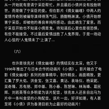
从一开始就有意请宁采臣帮忙，并且最后小倩并没有投胎转
世，而是做了宁采臣的妾。但在影片《倩女幽魂》中两人的
爱情传奇则被编导演绎得荡气回、肠酣畅淋漓，小倩开始想
害宁采臣，却被他的善良单纯所感动，由此萌生了爱意。而
宁采臣开始也不知道小倩是鬼，待知道后心里也是很恐惧，
有些不能接受。不过最后爱情战胜了人鬼界限，于是一场动
人心弦的“人鬼情未了”上演了...
（六）
也许是徐克对《倩女幽魂》的情结实在太深，他又于
1996年推出了与日本合作的动画片《小倩》。影片融合了电
影《倩女幽魂》系列的故事精华，制作精良，画面精致，更
汇集了罗大佑、洪金宝、张艾嘉、黄沾、袁咏仪、杨采妮、
吴奇隆、苏有朋、郑中基、陈小春、陈慧琳、林海峰、葛民
辉、刘若英等众多明星为该片配音，徐克本人还亲自出马为
片中一条叫金坚的小狗配音。该片一出，好评如潮，有人甚
至将《小倩》评为香港目前为止最好的动画片！