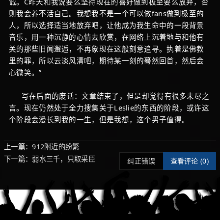
诚。C昨天和我说要么坚持现在的喜好做到极至要么放弃，否
则我会养不活自己。我想我不是一个可以做fans做到极至的
人，所以选择适当地放弃吧，让他成为我生命中的一段背景
音乐，用一种沉静的心情去欣赏，在网络上沉着地与和他有
关的那些旧闻邂逅，不再象现在这般刻意追寻。执着是佛教
里的罪，所以云淡风清吧，期待某一刻的蓦然回首，然后会
心微笑。”
写在后面的废话：文章结束了，但是却觉得有很多未尽之
言。现在仍然处于全力搜集关于Leslie的东西的阶段，或许这
个阶段会漫长到我的一生，但是我想，这个男子值得。
上一篇：
912附近的纷繁
下一篇：
弱水三千，只取采臣
纠正错误
查看评论 (
0)