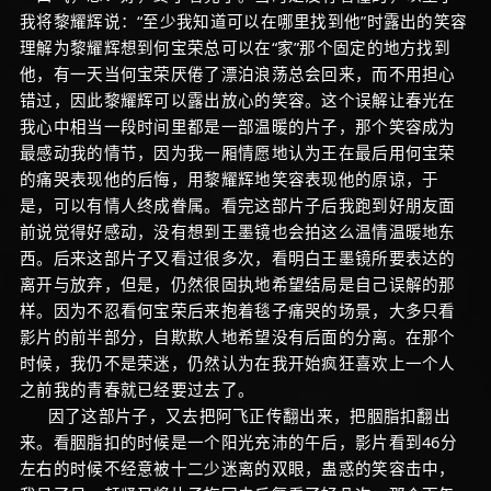
我将黎耀辉说：“至少我知道可以在哪里找到他”时露出的笑容
理解为黎耀辉想到何宝荣总可以在“家”那个固定的地方找到
他，有一天当何宝荣厌倦了漂泊浪荡总会回来，而不用担心
错过，因此黎耀辉可以露出放心的笑容。这个误解让春光在
我心中相当一段时间里都是一部温暖的片子，那个笑容成为
最感动我的情节，因为我一厢情愿地认为王在最后用何宝荣
的痛哭表现他的后悔，用黎耀辉地笑容表现他的原谅，于
是，可以有情人终成眷属。看完这部片子后我跑到好朋友面
前说觉得好感动，没有想到王墨镜也会拍这么温情温暖地东
西。后来这部片子又看过很多次，看明白王墨镜所要表达的
离开与放弃，但是，仍然很固执地希望结局是自己误解的那
样。因为不忍看何宝荣后来抱着毯子痛哭的场景，大多只看
影片的前半部分，自欺欺人地希望没有后面的分离。在那个
时候，我仍不是荣迷，仍然认为在我开始疯狂喜欢上一个人
之前我的青春就已经要过去了。
因了这部片子，又去把阿飞正传翻出来，把胭脂扣翻出
来。看胭脂扣的时候是一个阳光充沛的午后，影片看到46分
左右的时候不经意被十二少迷离的双眼，蛊惑的笑容击中，