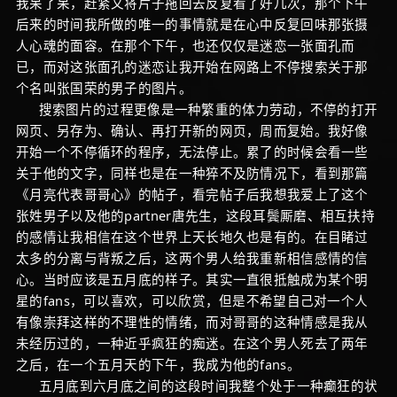
我呆了呆，赶紧又将片子拖回去反复看了好几次，那个下午
后来的时间我所做的唯一的事情就是在心中反复回味那张摄
人心魂的面容。在那个下午，也还仅仅是迷恋一张面孔而
已，而对这张面孔的迷恋让我开始在网路上不停搜索关于那
个名叫张国荣的男子的图片。
搜索图片的过程更像是一种繁重的体力劳动，不停的打开
网页、另存为、确认、再打开新的网页，周而复始。我好像
开始一个不停循环的程序，无法停止。累了的时候会看一些
关于他的文字，同样也是在一种猝不及防情况下，看到那篇
《月亮代表哥哥心》的帖子，看完帖子后我想我爱上了这个
张姓男子以及他的partner唐先生，这段耳鬓厮磨、相互扶持
的感情让我相信在这个世界上天长地久也是有的。在目睹过
太多的分离与背叛之后，这两个男人给我重新相信感情的信
心。当时应该是五月底的样子。其实一直很抵触成为某个明
星的fans，可以喜欢，可以欣赏，但是不希望自己对一个人
有像崇拜这样的不理性的情绪，而对哥哥的这种情感是我从
未经历过的，一种近乎疯狂的痴迷。在这个男人死去了两年
之后，在一个五月天的下午，我成为他的fans。
五月底到六月底之间的这段时间我整个处于一种癫狂的状