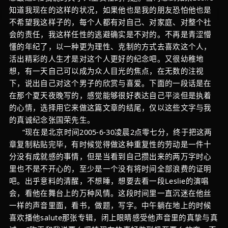
知道我现在的这样的状况，如果他也是我的朋友恐怕他也是
不希望我这样子的，每个人都有对自己、对家庭、对整个社
会的责任，我这样任性的逃避确实是不对的。不再是青涩懵
懂的年纪了，以一种更为理性、克制的方式去喜欢这个人，
活出精彩的人生才是对这个人更好的纪念吧。又很幼稚地
想，有一天自己可以成为众人目光的焦点，在无数的注视
下，说出自己对这个男子的欣赏与喜爱。下面的一段话是在
在那个夏天夜晚写的，感觉能够很好表达自己平淡但是执着
的心情，选择用它来做这篇文章的结尾，仅以这些文字与我
的真诚纪念张国荣先生。
“现在是北京时间2005-6-30凌晨2点零七分，终于把这两
章复制粘贴完毕，有时候觉得做这种重复性的劳动是一件十
分没有成就感的事情，但是当看到自己攒出来的两万字时心
里也不是不开心的，至少是一个没有将时间全部浪费的证明
吧。出乎意料的清醒，不想睡，想要去看一段Leslie的演唱
会，看他在舞台上的万种风情。这段时间里一直沉迷在他丝
一样的声音里面，看书，做题，写字。中午躺在地上的时候
喜欢播他salute那张专辑，闭上眼睛感受他声音里的真挚与真