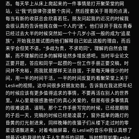
态。每天早上从床上爬起来的一件事情是打开聚荣堂的网
站，让“我”的旋律弥漫整个房间，然后搜索关于哥哥的点滴，
每当有新的收获总会欣喜若狂。朋友问起我的近况的时候我
会很认真的告诉他我在做一个人的“迷”，他们讶异于我在青春
已经过去大半的时候突然如一个十几岁小孩一般的成为“追星
族”，开始我总是试图向他们解释自己如此这般的理由，而后
来学会但笑不语，“多歧为贵，不求苟同”，理解的自然会理
解，而不理解的过多的解释徒然多增反感吧。当时毕业论文
正要开题，答应和同学一起攒的一份工作手册正要交稿，时
间并不充裕，而我就是那样无法自拔，于是每天睡很少的时
间，用一半的时间干活，一半的时间反复的看聚荣堂上关于
Leslie的视频。这中间很多好朋友劝我，告诉我在我这把年纪
的时候应该有更多值得追求的事情，不要再活在别人的世界
里。从心里是很感激他们的真心关爱的，但是有很多事情真
的很难说清、道明。那个工作手册写完的时候，已经是期限
的子后一天，完稿的时候已经是凌晨了，窗外孤单的路灯的
昏黄的灯光射进来，同样晚睡的夜猫子们从楼下走过时的零
星话语飘进来，对着电脑屏幕，在Leslie的音乐中我认真想了
想最近S和我说的关于人生责任的问题。当时想到如果Leslie