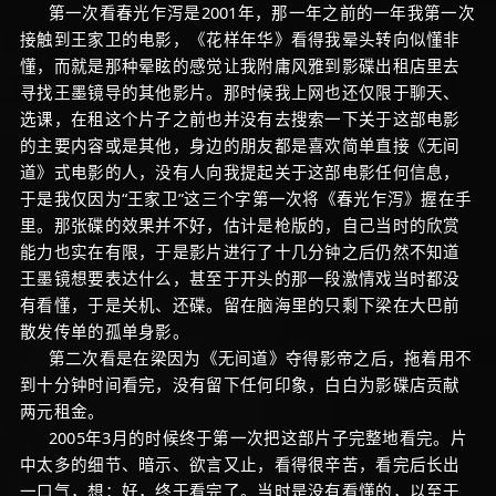
第一次看春光乍泻是2001年，那一年之前的一年我第一次
接触到王家卫的电影，《花样年华》看得我晕头转向似懂非
懂，而就是那种晕眩的感觉让我附庸风雅到影碟出租店里去
寻找王墨镜导的其他影片。那时候我上网也还仅限于聊天、
选课，在租这个片子之前也并没有去搜索一下关于这部电影
的主要内容或是其他，身边的朋友都是喜欢简单直接《无间
道》式电影的人，没有人向我提起关于这部电影任何信息，
于是我仅因为“王家卫”这三个字第一次将《春光乍泻》握在手
里。那张碟的效果并不好，估计是枪版的，自己当时的欣赏
能力也实在有限，于是影片进行了十几分钟之后仍然不知道
王墨镜想要表达什么，甚至于开头的那一段激情戏当时都没
有看懂，于是关机、还碟。留在脑海里的只剩下梁在大巴前
散发传单的孤单身影。
第二次看是在梁因为《无间道》夺得影帝之后，拖着用不
到十分钟时间看完，没有留下任何印象，白白为影碟店贡献
两元租金。
2005年3月的时候终于第一次把这部片子完整地看完。片
中太多的细节、暗示、欲言又止，看得很辛苦，看完后长出
一口气，想：好，终于看完了。当时是没有看懂的，以至于