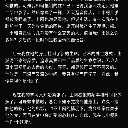
幼稚的。可是我如何抵制的住？已不记得我怎么决定买他第
二部电影了。然后像疯了一样，天天逛音像店，全市的几乎
都被我翻遍了。上网也净是看他。但说实话，有一次我在电
脑前坐了一天为收集他的图片。离开时我产生了迷惘之感。
一个和自己生命几乎没有什么交叉的人，值得我付出这么许
多吗？之后的一段时间是我爱他的最低谷。
后来我在他的身上找到了新的生命。艺术的处世方式，出
淤泥不染的品质，追求真爱和生活品质的生命意识，无论大
事小事都用心去做的态度，等等。都是我可望而不可及的。
他似是一门深而又深的学问，我只有学而再学了。自此，我
便觉得他是“仙”了。
现在我的学习又开始紧张了。上网看他的频率和时间都少
多了。可是想事情时，总会不知不觉绕到他身上。许久不接
触他的歌，他的电影，也不上网的情况下，竟会经常作关于
他的梦，而且在梦中会难受的心脏疼。自此，我在心中便称
他作“小妖精”。