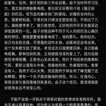
起童年。当然，是计划的高三毕业后看。由于当时的学习压
力，我尤其的想偷看电视。那日却正好看到介绍《霸王别
姬》的栏目。有节选的蝶衣摔门的那段。对蝶衣当时的心
思，我更想知道。于是对自己得决定更加坚定。不知过了几
日，噩耗便传来了。我只是惊异。正好有同学天天在我耳边
讲张国荣的一生。由于对他这种不同于凡人的经历及心路历
程的想往，使我更要偷着看电视了。他的葬礼，他的纪念。
自己也去找光盘。可是我的动作太快，出版商还没有出来。
这个任务便交给了朋友。考完试次日我便要回来，自己抱着
电视看。那种压抑的美，立刻使我深深的爱上了。因为自我
感觉考得很糟，正是伤心无处发泄。而片子到后来的故事和
气氛，更是让我悲从中来。悲着他的悲，伤着我的伤。家里
没有人，我终于可以大哭。而且我终于体会到了睡觉醒了还
未睁眼，便有一个名子跳进脑海的感觉。所以，在我内心，
哥哥总是与我同患难同失意的。由于这个经历，我觉得我是
对哥哥永远不会变心的。
不能不说我一开始对于哥哥对我的思想进攻是排斥的。我
并不承认我喜欢他。因为我认为崇拜一个明星是愚蠢的，是