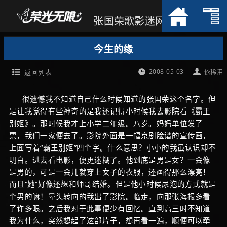
张国荣歌影迷网
今生的缘
2008-05-03
返回列表
依稀泪
很遗憾我不知道自己什么时候知道的张国荣这个名字。但
是让我觉得有些神奇的是我还记得小时候我去影院看《霸王
别姬》。那时候我才上小学二年级。八岁。妈妈单位发了
票，我们一家便去了。影院外面是一幅京剧脸谱的宣传画，
上面写着“霸王别姬”四个字。什么意思？小小的我虽认识却不
明白。进去看电影，便更迷糊了。他到底是男是女？一会像
是男的，可是一会儿就穿上女子的衣服，还画得那么漂亮！
而且“她”好像还想和师哥结婚。但是他小时候尿泡的方式就是
个男的嘛！晕头转向的我出了影院。临走，向那张海报多看
了许多眼。之后我对于此事便少有回忆。直到高三时不知道
我为什么，突然想起了这部片子，想再看一遍，顺便可以牵