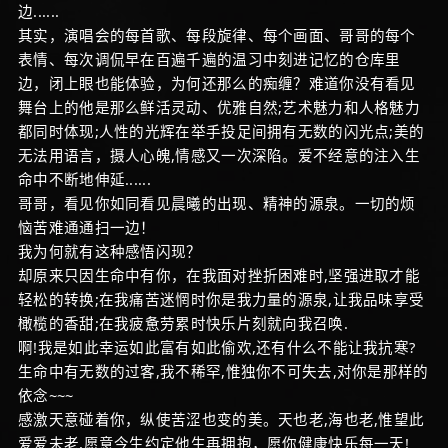
边......
其实，演唱会的每首歌、每段旋律、每个画面、哥哥的每个
表情、每次调侃早在百遍千遍的温习中刻进记忆的仓库里
边，闭上眼也能体验，为何还那么的痴缠？难道你没有看见
舞台上的他是那么鲜活灵动、优雅自然;艺术魅力和人格魅力
都同时体现;人性的光辉在举手投足间拥有无数的闪光点;美的
无法用语言，摄人心魄,情感又一次深陷。爱不经意的注入生
命中不断地伸延......
哥哥，看见你如同看见晨曦的出现、精神的源泉。一切的烦
恼苦难通通扫一边！
我为何就有这种感悟闪现？
却原来只因生命中有你，在我面对挫折困难时,坚强进取才能
轻松的转换;在我痛苦迷惘时你是我力量的源泉,让我品味享受
橄榄的香甜;在我疲惫劳累时快乐片刻就向我召唤.
啊!我是如此幸运如此富有如此偷欢,还有什么不能让我抗寒?
生命中有无数的过客,我不稀罕,惟独你不可失去,对你是那样的
依念~~~
感激天意碰着你，纵使苦涩也变的美。天也老,海也老,惟望此
爱爱未老,愿意今生约定他生再拥抱，愿你健康快乐每一天!