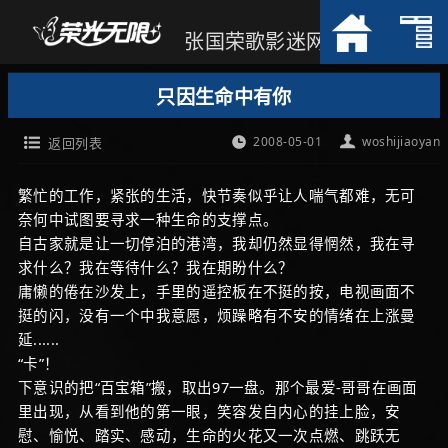
张国荣歌影迷网
只因生命中有你
2008-05-01
woshijiaoyan
返回列表
繁忙的工作，紧张的生活，快节奏似乎让人喘气都难，无可
奈何中试图要寻求一种生命的支撑点。
自古家就是让一切停泊的港湾，我却仍然显得惘然，我在寻
求什么？我在等待什么？我在期盼什么？
庸懒的倦在沙发上，手里的遥控板在不挺的按，电视画面不
挺的闪，没有一个中我意愿，烦躁略有不安的情绪在上涨曼
延......
“卡”！
下意识的把“百宝箱”搬，取出97一盘。那个最爱-哥哥在画面
里出现，从看到他的第一眼，笑容发自内心的挂上脸，安
慰、愉悦、踏实、感动，生命的火花又一次点燃、跳跃无