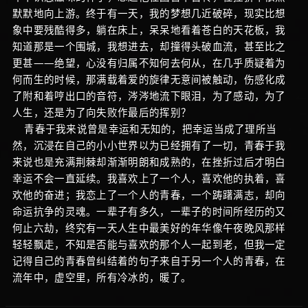
默默地向上游。终于有一天，我的梦想几近破碎，现实比想
象中要残酷得多，躺在床上，呆呆地看着苍白的天花板，我
知道那是一个围城，我想进去，却撞得头破血流，甚至比之
更甚——绝望，心没有归属不知何去何从，在几乎质疑着为
何而生的时候，那满载着爱的旋律无意间被触动，伤感化成
了附和着哼出口的音符，涔涔地流下眼泪，为了感动，为了
人生，还是为了向失败作最后的挥别？
青春于我来说曾是幸运和无知的，把幸运当成了理所当
然，沉浸在自己的小小世界以为已经拥有了一切，青春于我
来说也是充满荆棘却渐渐明朗和成熟的，在挫折过后才明白
幸运不会一直延续。我喜欢上了一个人，喜欢他的执着，喜
欢他的奋进；我恋上了一个人的青春，一个踌躇满志，却向
命运抗争的灵魂。一辈子有多久，一辈子的时间所经历的又
何止六劫，终究有一天人生中最美好的年华像午夜晚风那样
轻轻飘走，不知是否能与喜欢的那个人一起到老，但我一定
记得自己的青春曾纠结着的句子来自于另一个人的青春，在
流年中，虚空里，所有冷冰的，暖了。