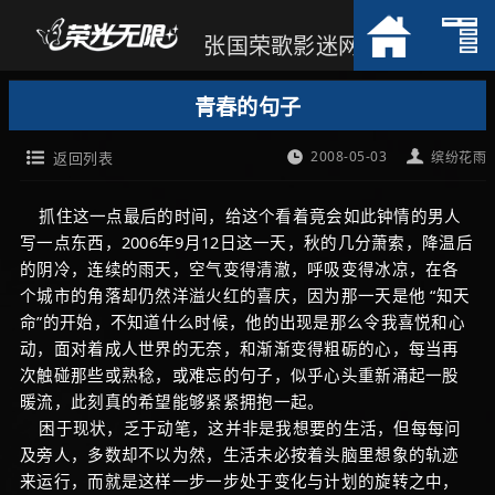
张国荣歌影迷网
青春的句子
2008-05-03
返回列表
缤纷花雨
抓住这一点最后的时间，给这个看着竟会如此钟情的男人
写一点东西，2006年9月12日这一天，秋的几分萧索，降温后
的阴冷，连续的雨天，空气变得清澈，呼吸变得冰凉，在各
个城市的角落却仍然洋溢火红的喜庆，因为那一天是他 “知天
命”的开始，不知道什么时候，他的出现是那么令我喜悦和心
动，面对着成人世界的无奈，和渐渐变得粗砺的心，每当再
次触碰那些或熟稔，或难忘的句子，似乎心头重新涌起一股
暖流，此刻真的希望能够紧紧拥抱一起。
困于现状，乏于动笔，这并非是我想要的生活，但每每问
及旁人，多数却不以为然，生活未必按着头脑里想象的轨迹
来运行，而就是这样一步一步处于变化与计划的旋转之中，