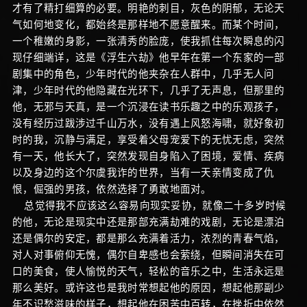
才有了精打细算的必要。明艳的刺目，灰色的阴郁，无论天
气如何地变化，都始终是那样地不愿意醒来。而某个时间，
一个稚嫩的身影，一张清秀的脸庞，使我抓住每次瞬息的闪
现仔细端详，这是《浮生六劫》他早年在第一个东家的一部
剧集中的角色，少年时代的他夹杂在人群中，几乎无人问
津，少年时代的他隐藏在光环下，几乎了无声息，但那里的
他，无邪与天真，是一个沉浸在读书乐趣之中的乐观孩子，
没有经历过跋涉过千山万水，没有遇上风怒海啸，就好象初
时的我，沉静与满足，享受着父母宠爱下的无忧无虑，突然
有一天，他长大了，突然发现自身陷入了困境，爱情、疾病
以及身边的这个尔虞我诈的世界，当有一天亲情变成了仇
恨，倔强的男孩，依然选择了勇敢地面对。
总觉得我不应该这么容易向现实妥协，就像二十多岁时候
的他，无论是现实中还是那部充满劫难的戏剧，无论是漂泊
还是偶尔的安定，都是那么充满着活力，浓烈的青春气焰，
对人对事俯仰无愧，偶尔自卑感也会萦绕，但瞬间消失在可
口的美食，使人愉悦的天气，轻松的音乐之中，生活永远是
那么美好。或许这也是我时常想起他的原因，想起他那副少
年不识愁滋味的样子，想起他在困苦中百转，在挫折中依然