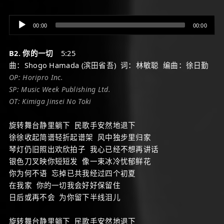
Audio
00:00
00:00
Player
B2. 你的一切
5:25
曲：Shogo Hamada (滨田省吾) 词：林敏聪 编曲：徐日勤
OP: Horipro Inc.
SP: Music Week Publishing Ltd.
OT: Kimiga Jinsei No Toki
旋转舞台静里躺下 民歌手安然地退下
徐徐收起简谱轻折起谱架 风中独步里归家
琴灯仍旧照出欢欣拍子 我心已经不想再讲话
银色刀叉映你短短发 像一束冰冷忧郁鲜花
你为何不语 忘掉已共我经过四个初夏
在我家 你的一切我会好好保留住
日后或再不会 为你留下半线泪儿
旋转舞台静里躺下 民歌手安然地退下