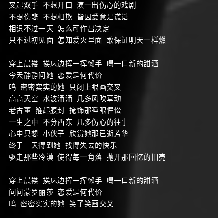
叉起双手 不想开口 演一出伤心的戏剧
不想伤悲 不想相欺 皆因爱意是谎话
相识不过一天 怎么可作出决定
只不过初见面 怎知爱火里面 敢保证明天一样燃
穿上晨褛 挨床边挥一挥懒手 喝一口新的甜酒
今天静静问她 恋爱是何代价
呜 密密实实的她 只闭上眼画交叉
高高天空 水波涌涌 几多风吹草动
老古董 箍起腰封 掩饰那睡眼惺忪
一生之中 不分西东 几多伤心的往事
心中只想 小伙子 欣赏她那已逝芳华
终于一天得到她 找得失去的快乐
驱走那些冷漠 使得每一角落 抛开那回忆的旧壳
穿上晨褛 挨床边挥一挥懒手 喝一口新的甜酒
问问蒙罗丽莎 恋爱是何代价
呜 密密实实的她 笑了笑画交叉