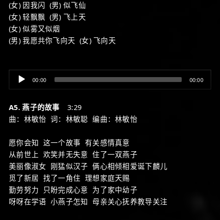
(女) 因我闪 (男) 似飞仙
(女) 轻飘飘 (男) 飞上天
(女) 似雾又似烟
(男) 我愿共你飞向天 (女) 飞向天
Audio
00:00
00:00
Player
A5. 燕子的故事
3:29
曲：林敏怡 词：林敏聪 编曲：林敏怡
愿你会知 这一个故事 有关感情真意
从前世上 欢笑并无失意 住了一双燕子
美丽像淑女 刚猛似汉子 俩心相倾相爱诞下麟儿
觅了新居 找了一角住 理想家庭天赐
勤劳努力 只盼完成心意 为了家中幼子
呀呀在学语 小燕子怎知 母亲关心抚养教导关注