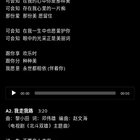
可会知 在我的心中你是那样美
可会知 存在我心里的一片痴
那份爱 那份美 愿留住
可会知 在我一生中也愿爱护你
可会知 眼中的光采正是美丽词
跟你享 欢乐时
跟你分 种种美
我愿意 永世都相依 (伴着你)
Audio
00:00
00:00
Player
A2. 我走我路
3:20
曲：黎小田 词：邓伟雄 编曲：赵文海
（电视剧《北斗双雄》主题曲）