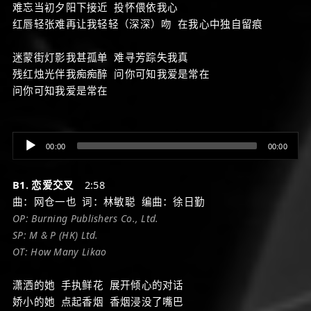
难忘当初夕阳下接近 投怀偎依我心
红唇轻张难再让我轻轻（深深）吻 在我心中独自留痕
迷蒙街灯影我甚孤单 难寻芳踪失我真
残红烛光伴我痴痴醉 问你可知我爱是常在
问你可知我爱是常在
Audio
00:00
00:00
Player
B1. 恋爱交叉
2:58
曲：网仓一也 词：林敏聪 编曲：徐日勤
OP: Burning Publishers Co., Ltd.
SP: M & P (HK) Ltd.
OT: How Many Likao
潇洒的她 手执鲜花 展开倾心的对话
娇小的她 点起香烟 香烟浸没了嘴巴