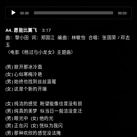
Audio
00:00
00:00
Player
A4. 愿能比翼飞
3:17
曲：黎小田 词：郑国江 编曲：林敏怡 合唱：张国荣 / 邓志
玉
（电影《杨过与小龙女》主题曲）
(男) 掀开那冰冷面
(女) 心似寒梅冷艳
(男) 始终也找到丝丝温暖
(女) 这是个新的开端
(女) 纯洁的感觉 盼望能像往昔没有损
(男) 纯真的美梦 似当日一般洁没变迁
(男) 眼光中 (女) 他的光
(男) 正在闪 (女) 恍似为我闪
(男) 那种欢欣的感觉没法掩