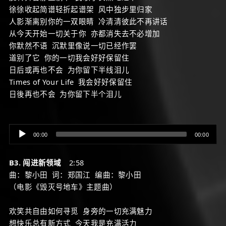
徐徐收起简谱轻折起谱架 风中独步里归家
人影渐离别你的一双眼睛 冷清清彼此不再讲话
从今天开始一切关于你 亦都消失去不必增加
你默然不语 沉默里像说一切已经作罢
道别了它 你的一切我会好好保留住
日后或再也不会 为你留下半线泪儿
Times of Your Life 我会好好保留住
日後再也不会 为你留下半个泪儿
Audio
00:00
00:00
Player
B3. 闯进新领域
2:58
曲：黎小田 词：郑国江 编曲：黎小田
（电影《毁灭号地车》主题曲）
欢笑共自由如何寻觅 身旁的一切充满魅力
想快乐总有新方式 今天我是充满活力