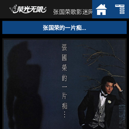
张国荣歌影迷网
张国荣的一片痴…