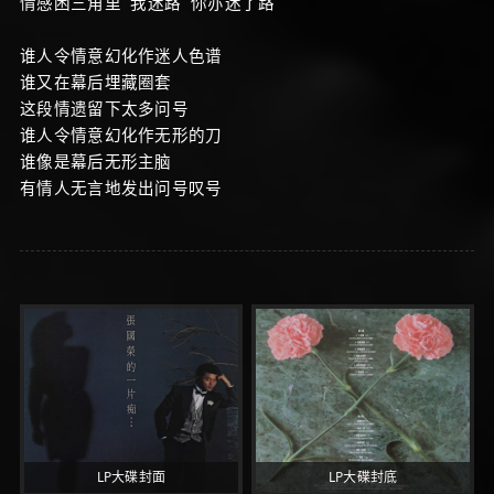
情感困三角里 我迷路 你亦迷了路
谁人令情意幻化作迷人色谱
谁又在幕后埋藏圈套
这段情遗留下太多问号
谁人令情意幻化作无形的刀
谁像是幕后无形主脑
有情人无言地发出问号叹号
LP大碟封面
LP大碟封底