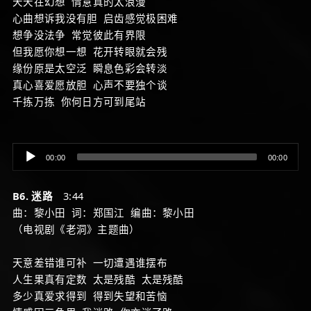
天天在幻想 情意真的太浪漫
心曲想诉我没有胆 启齿感觉极困难
想争没法争 常觉彼此有界限
但我愿你想一想 花开转眼就会残
缘份原是太空泛 瞬息色彩会转淡
真心喜爱愿放胆 心声不要独个谈
千拣万拣 你何日方可到尾站
Audio
00:00
00:00
Player
B6. 迷路
3:44
曲：黎小田 词：郑国江 编曲：黎小田
（电视剧《老洞》主题曲）
天意差错谁可补 一切遭遇谁摆布
人生果真有定数 太是残酷 太是残酷
多少真爱求得到 得到失望和苦恼