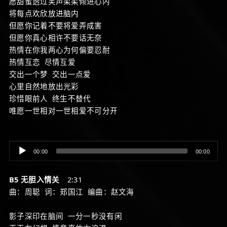
愿甜蜜透过笑声柔柔倾进心内
将每点欢欣放进脑内
但愿你记着不要将爱弄成害
但愿你真心相许不要话无奈
热情在你我两心为何偏要忍耐
热情互恋 尽情互爱
交出一个梦 交出一点爱
心里自然地放出光彩
珍惜眼前人 终生不替代
唯愿一世相对一世相爱不可分开
Audio
00:00
00:00
Player
B5 无胆入情关
2:31
曲：周聪 词：郑国江 编曲：赵文海
影子深印在脑间 一分一秒没有闲