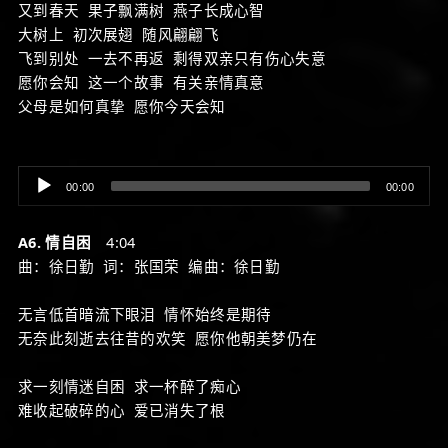
又到春天 果子飘满树 燕子长成心智
大树上 初次展翅 随风翩翩飞
飞到别处 一去不再返 剩得双亲只有伤心失意
愿你会知 这一个故事 有关亲情真意
父母是如何真挚 愿你今天会知
Audio
00:00
00:00
Player
A6. 情自困
4:04
曲：徐日勤 词：张国荣 编曲：徐日勤
无言低首暗流下眼泪 情怀始终是期待
无奈此刻逝去往昔的欢笑 愿你他朝美梦仍在
求一刻情迷自困 求一杯醉了痴心
难收起破碎的心 爱已消失了根