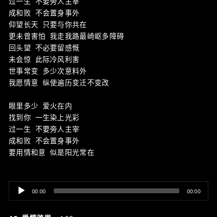
过一生 不要旁人主宰
成和败 不会置身事外
仰望长天 只要与你共在
更未曾害怕 我走我路最崎岖多障碍
回头望 不必要留感慨
未会惊 此际冷风利害
世事常变 多少次意料外
我愿情意 纵使遍历变迁不变改
眼里多少 爱火在内
找到你 一生染上光彩
过一生 不要旁人主宰
成和败 不会置身事外
要用情和意 似是阳光常在
Audio
00:00
00:00
Player