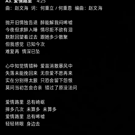
A3. 爱情路里
4:25
曲：赵文海 词：何重立 / 何重恩 编曲：赵文海
抛开旧情独告退 醉能解我闷唏嘘
今夜但求醉入睡 情尽拒不欲有泪
默默回望着过去 跟她多少散聚
但我感觉 已知今次
难复再 情深已坠
心中知觉情错种 爱苗消散暴风中
失落未能挽回来 无奈爱不愿再来
实在分别得太狠 只恐会留下怨恨
莫问当初怎会合亲 错过了原没法问
爱情路里 总有崎岖
摔多几次 未算多 未算多
爱情路里 总有唏嘘
轻轻转眼 身边去