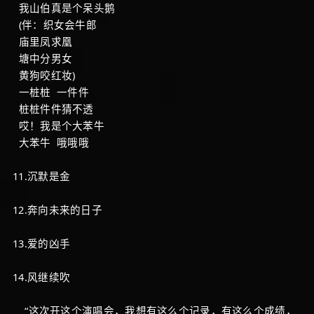
我山伯真是个呆头鹅
(伴：织女会牛郎
庙里凤求凰
塘中分男女
黄狗咬红妆)
一桩桩 一件件
桩桩件件猜不透
哎！我是个大苯牛
大苯牛 哦哦哦
11.沉默是金
12.奔向未来的日子
13.爱的凶手
14.风继续吹
“这次开这个演唱会，我想有这么个记录，有这么个成绩，