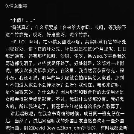
9.倩女幽魂
“小倩！......”
“赚钱真难，什么都要搬上台来给大家睇，哎呀，等我除下
这个竹箩先，哎呀，好鬼重呀，呢个竹箩。
HELLO！呵呵，拍<<倩女幽魂>>呢，其实呢就有它的坏处
同埋好处，讲下它的坏处先，坏处就是在这9个月里呢，日日
都是通宵，还有那些风呀，沙呀，尘呀，吊WIRE呀弄得我这
两边都伤晒了，这些就是坏处了。好处就是，这部戏一出街
呢，就次次参奖都拿奖的，在这里，我当然要恭喜徐克，程
小东。我还听说，明年的年头呢就会拍续集给大家看，那到
时不知道大家会不会捧场呀？会呀？我现在，电影来讲呢，
是个福将来的，为什么呢？因为那些和我合作的无论男还是
女都会得影后或是影帝，不过，我就什么奖都没有。我好鬼
火的，所以我决定了，我还是在红勘体育馆唱多点歌算了。
讲起唱歌呢，在我念书寄宿的时候，成日同一班鬼仔在一
起，当然了，讲起寄宿呢我的外国朋友当然喜欢听一些外国
流行曲，例如David Bowie,Zlton John等等的，有时我都会听