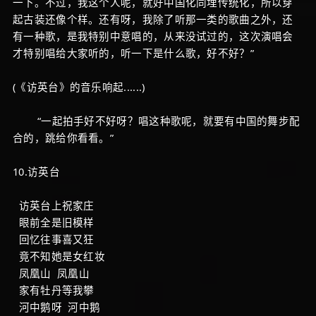
一下。不过，我这个人呢，就好中国化同埋传统化，所以穿
起古装还像个样。还有呀，我除了听那一类的歌曲之外，还
有一种歌，是我特别中意唱的，从来没试过的，这次演唱会
才特别唱给大家听的，听一下是什么歌，好不好？”
(《访英台》的音乐响起......)
“一起拍手好不好呀？唱这种歌呢，就要有中国的舞步配
合的，跳给你看看。”
10.访英台
访英台上祝家庄
眼前全是旧模样
回忆往事喜又狂
竟不知她是女红妆
凤凰山 凤凰山
家有牡丹等我攀
河中鹅呀 河中鹅