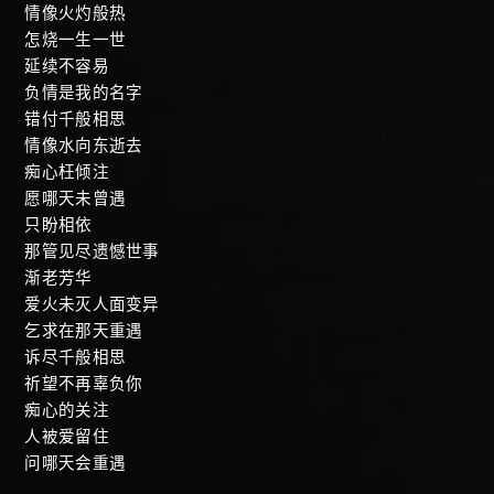
情像火灼般热
怎烧一生一世
延续不容易
负情是我的名字
错付千般相思
情像水向东逝去
痴心枉倾注
愿哪天未曾遇
只盼相依
那管见尽遗憾世事
渐老芳华
爱火未灭人面变异
乞求在那天重遇
诉尽千般相思
祈望不再辜负你
痴心的关注
人被爱留住
问哪天会重遇