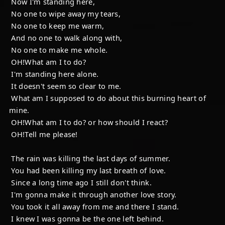
Now I'm standing here,
No one to wipe away my tears,
No one to keep me warm,
And no one to walk along with,
No one to make me whole.
OH!What am I to do?
I'm standing here alone.
It doesn't seem so clear to me.
What am I supposed to do about this burning heart of
mine.
OH!What am I to do? or how should I react?
OH!Tell me please!
The rain was killing the last days of summer.
You had been killing my last breath of love.
Since a long time ago I still don't think.
I'm gonna make it through another love story.
You took it all away from me and there I stand.
I knew I was gonna be the one left behind.