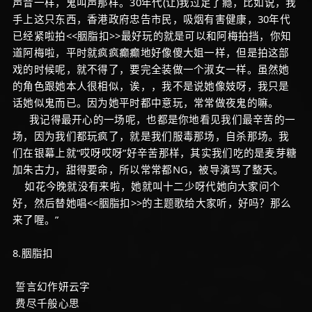
声音一样，鬼叫声那样。30年代(让)我过足了瘾，比如说，我
手上这只东西，香港政府忠告市民，吸烟有害健康，30年代
已经紧啦拍<<胭脂扣>>最好玩的就是可以和阿梅拍挡，你知
道阿梅啦，平时就疯疯癫癫地好像傻大姐一样，但是拍这部
戏的时候呢，就不得了，要完全装做一个淑女一样。虽然她
的角色跟她本人很相似，诶，，我不是说她像妓呀，我只是
话她似鬼而已。因为她平时都中意玩，常常做夜鬼的嘛。
我记得最开心的一场呢，也都是你地看见我们最辛苦的一
场，因为我们都玩疯了，就是我们服毒那场，自杀那场。我
们在银幕上就“哎呀哎呀”好辛苦那样，其实我们吃的是麦芽糖
加朱古力，甜得要命，所以常常都NG，被导演骂了整天。
如花今晚就没有来啦，她就叫十二少呀代她向大家问个
好，然后替她唱<<胭脂扣>>的主题歌给大家听，好吗？那么
来了喔。”
8.胭脂扣
誓言幻作妍云字
费尽千般心思