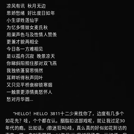
凉风有讯 秋月无边
思娇愁绪 好比度日如年
小生谬姓莲仙字
为忆多情妓女麦氏秋
用渠声色与及性情人赞羡
更兼才貌两相全
今日各一方难相见
是以孤舟沉寂 晚景凉天
你睇斜阳照住那对双飞燕
我独依蓬窗思悄然
耳畔听得秋声同叶
又只见平桥衰柳锁寒烟
一触景更添情奥怒怀人
愁对月华圆...
“HELLO！HELLO 3811十二少来找你了，边度有几多个
如花先？哇，个个都在认。胭脂扣这部戏呢，就让我过足30
年代的瘾。比如话，(歌迷狂叫)哇，真么真的好似如花到访的