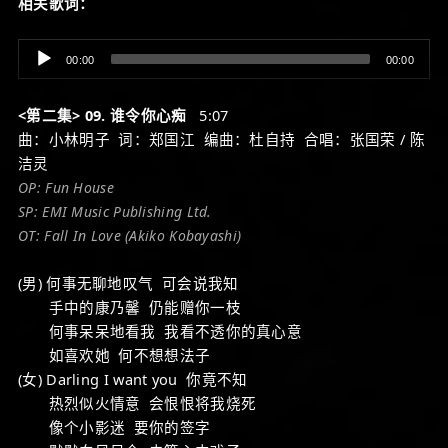
相关歌词：
Audio
00:00
00:00
Player
<第二集> 09. 谁令你心痴
5:07
曲：小林明子 词：郑国江 编曲：杜自持 合唱：张国荣 / 陈
洁灵
OP: Fun House
SP: EMI Music Publishing Ltd.
OT: Fall In Love (Akiko Kobayashi)
(男) 何事无聊地叹气 可会说我知
手中的康乃馨 仍能赠你一枝
何事呆呆地看我 我看不透你的真心意
如喜欢她 何不想想法子
(女) Darling I want you 你竟不知
热烈似火情意 会恨恨将我烧死
像个小影迷 要你的签字