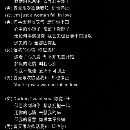
默默向风呆企 去等心中戏子
(男) 曾无限次欲话我知 却也停止
(女) I'm just a woman fall in love
(男) 何事无聊地叹气 想你你不知
心中的小镜子 常留下你影子
无论何事遇见你 我会失理智更不知所以
迷失的心 全都因你起
(女) 但我的心情 你应该知
遇着了心头爱 却不知怎去开始
梦似的恋情 叫我心痴
令我不能退 爱火不可制止
(男) 曾无限次欲话我知 却也停止
You're just a woman fall in love
(女) Darling I want you 你竟不知
但愿这刻和你 紧紧拥抱一起
用你的心情 去慰我的痴
但我的情意 你根本不会知
(男) 曾无限次欲话我知 却也停止