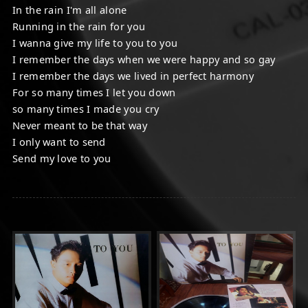
In the rain I'm all alone
Running in the rain for you
I wanna give my life to you to you
I remember the days when we were happy and so gay
I remember the days we lived in perfect harmony
For so many times I let you down
so many times I made you cry
Never meant to be that way
I only want to send
Send my love to you