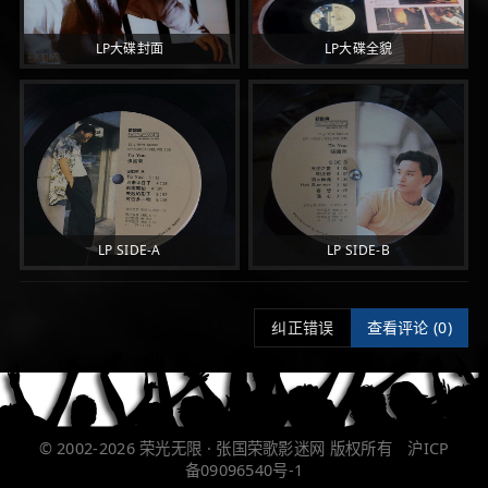
LP大碟封面
LP大碟全貌
LP SIDE-A
LP SIDE-B
纠正错误
查看评论 (
0)
© 2002-2026
荣光无限 · 张国荣歌影迷网
版权所有
沪ICP
备09096540号-1