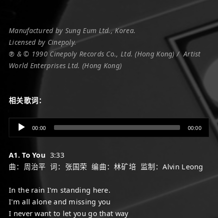
Manufactured by Sung Eum Ltd., Korea.
Licensed by Cinepoly.
℗ & © 1990 Cinepoly Records Co., Ltd. (Hong Kong) /
Artist
World Enterprises Ltd. (Hong Kong)
相关歌词：
Audio
00:00
00:00
Player
A1. To You
3:33
曲：周治平 词：张国荣 编曲：林矿培 监制：Alvin Leong
In the rain I'm standing here.
I'm all alone and missing you
I never want to let you go that way