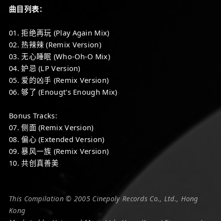
曲目列表：
01. 拒绝再玩 (Play Again Mix)
02. 热辣辣 (Remix Version)
03. 无心睡眠 (Who-Oh-O Mix)
04. 妒忌 (LP Version)
05. 爱的凶手 (Remix Version)
06. 够了 (Enougt's Enough Mix)
Bonus Tracks:
07. 侧面 (Remix Version)
08. 偏心 (Extended Version)
09. 暴风一族 (Remix Version)
10. 共创真善美
This Compilation © 2005 Cinepoly Records Co., Ltd., Hong
Kong