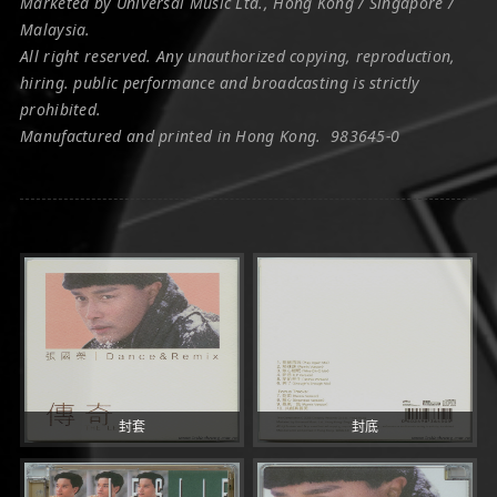
Marketed by Universal Music Ltd., Hong Kong / Singapore /
Malaysia.
All right reserved. Any unauthorized copying, reproduction,
hiring. public performance and broadcasting is strictly
prohibited.
Manufactured and printed in Hong Kong. 983645-0
封套
封底