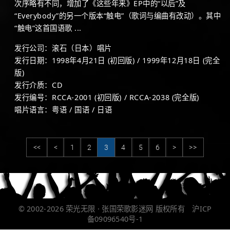
次序略有不同，增加了《这些年来》EP中的“以后”及
“Everybody”的另一个版本“触电”（歌词与编曲有改动）。其中
“触电”这首国语歌 ...
发行公司：滚石（日本）唱片
发行日期：1998年4月21日 (初回版) / 1999年12月18日 (完全
版)
发行介质：CD
发行编号：RCCA-2001 (初回版) / RCCA-2038 (完全版)
唱片语言：粤语 / 国语 / 日语
<<
<
1
2
3
4
5
6
>
>>
© 2002-2026
荣光无限 · 张国荣歌影迷网
版权所有
沪ICP
备09096540号-1