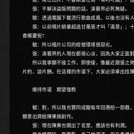
張：不解決盜版問題的話，演藝界必死無
毓：透過電腦下載流行歌曲成風，以後也沒
張：以前唱片銷量超過廿萬張才叫「滿意」；十萬
香檳慶祝！
毓：所以唱片公司的經營環境很惡劣。
張：演藝界的人現在都很心淡，因為大家正
所以我寧願不接工作，即使接，像最近跟張之亮合作
片約、談片酬。在這樣的市道下，大家必須拿出
維持市道 期望復甦
毓：對，所以我也贊同成龍每年回港拍一部戲，定
願意出資給陳果搞創作。
張：現在陳果也闖出了名堂，應該也有利