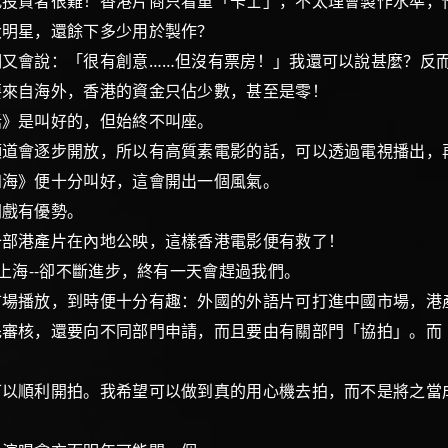
資者很難！香港片商只看重「卡士」，不太理會製作水準，
個大明星，還餘下多少用於製作？
會說：「很有創意……但沒有票房！」我還可以說甚麼？反而
來自海外，香港的資金只佔少數，甚至是零！
話》是叫好的，但始終不叫座。
道會逐步開放，所以有高質素電影的話，可以透過電視播出
海》便十分叫好，這會開出一個風氣。
開戲有優勢。
部港產片在內地公映，這樣香港電影便有救了！
上海--卻不斷進步，終有一天會趕過我們。
場播放，到時便十分有趣：外國的外語片可打進中國市場，
核，還要向不同部門申請，而且要由有關部門「協拍」。而
順利開拍。我希望可以做到真的用心機去拍，而不是將之當