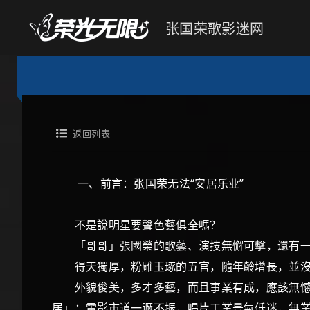
张国荣歌影迷网
返回列表
一、前言：张国荣无法“安居乐业”
不是說明星要聲色藝俱全嗎？
「哥哥」張國榮的歌藝、演技無懈可擊，還有
得天獨厚，粉雕玉琢的五官，隨年齡增長，並
外貌俊美，多才多藝，而且事業有成，應該無憾；
居」；電影市道一蹶不振，唱片工業景氣低迷，無