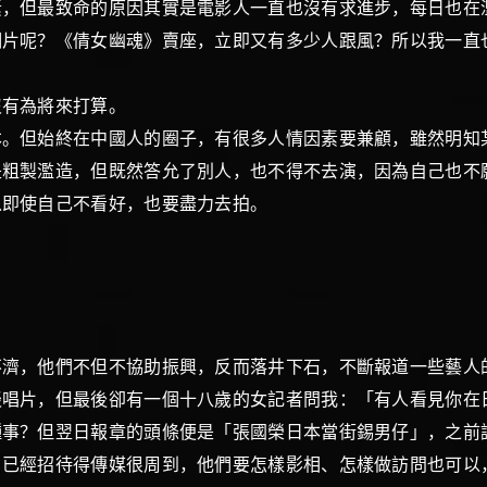
，但最致命的原因其實是電影人一直也沒有求進步，每日
呢？《倩女幽魂》賣座，立即又有多少人跟風？所以我一直
從沒有為將來打算。
但始終在中國人的圈子，有很多人情因素要兼顧，雖然明知
是粗製濫造，但既然答允了別人，也不得不去演，因為自己也不
以即使自己不看好，也要盡力去拍。
濟，他們不但不協助振興，反而落井下石，不斷報道一些藝
片，但最後卻有一個十八歲的女記者問我：「有人看見你在
種事？但翌日報章的頭條便是「張國榮日本當街錫男仔」，之
經招待得傳媒很周到，他們要怎樣影相、怎樣做訪問也可以，但