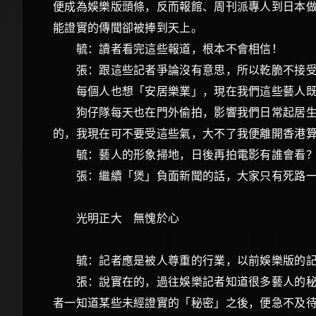
便成為娛樂版頭條，反而報館、周刊派專人到日本
能證實的傳聞卻被捧到天上。
毓：讀者看完這些報道，根本不會相信！
張：跟這些記者爭論沒有意思，所以乾脆不接
每個人也想「安居樂業」，現在我們這些藝人
狗仔隊每天也在門外偷拍，影響我們日常起居生活
的，我現在可不要受這些氣，大不了我便離開
毓：藝人的形象掃地，日後再拍電影有誰會看
張：繼續「煲」負面新聞的話，大家只有死路一
光明正大 無愧於心
毓：記者應是被人尊重的行業，以前娛樂版的
張：說實在的，過往娛樂記者知道很多藝人的秘密
者一知道某些未經證實的「秘密」之後，便急不