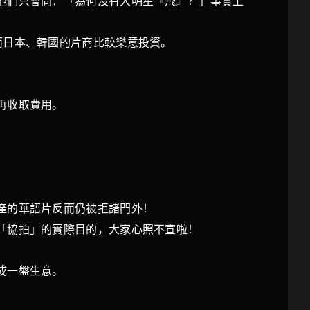
他們只會問：「為何沒有大明星『飛』？」事實上
日本、韓國的片商比較樂意投資。
，再收取費用。
港產的華語片反而仍被拒諸門外！
「協拍」的實際目的，大家心照不宣啦！
成一盤生意。