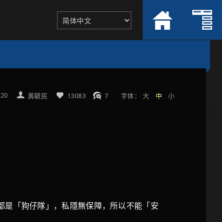
-20
黃毓民
13083
7
字体：
大
中
小
都是「狗仔隊」，私隱無保障，所以不能「安