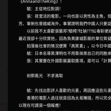
《AnnaandTheKing》！
毓：主從地位對調！
張：荷里活的電影，一向也是以男性為主角，但這
芳、鞏俐也曾揚威海外，事實證明我們中國人只要
以前我不太喜歡張藝郑?驗樗?牡钠???纭毒斩埂贰
最近我卻十分欣賞他，因為負責康城影展的單位質疑
拍落後社會的情況便算「高質素」，以今日中國
毓：日本名導黑澤明也不用靠抹黑自己的同胞
張：其實要在外國影展贏取獎項，是可以「計算」
剎那風光 不求進取
毓：先找出影評人喜歡的元素，再因應這些元
香港的電影人過往就是因為太易賺錢，所以完全不
以現在可謂是一個報應！