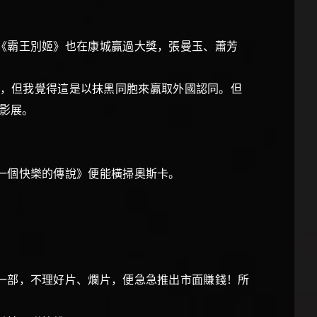
《霸王別姬》也在康城贏過大獎，張曼玉、蕭芳
過獎，但我覺得這是以抹黑同胞來贏取外國認同。但
康城影展。
一個快樂的傳說》便能橫掃奧斯卡。
一部，不理好片、爛片，便急急推出市面賺錢！所