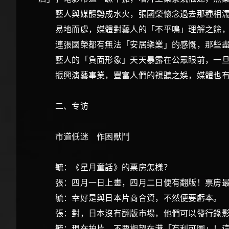
藝人與媒體勢成水火，張國榮懷念過去那種相
易地而處，媒體對藝人的「不平鳴」理解之餘
連張國榮都有無法「安居樂業」的感慨，那些
藝人的「負面形象」天天暴露在公眾眼前，一旦
振興演藝事業，豐富人們的視聽之娛，媒體也有
二、专访
市道低迷 作困獸鬥
毓：《星月童話》的票房怎樣？
張：四月一日上畫，四月二日便有翻版！票房
毓：幸好是與日本片商合資，不然便要虧
張：對，日本沒有翻版市場，他們可以發行錄
毓：現在拍片，不要期望在港「有利可圖」！