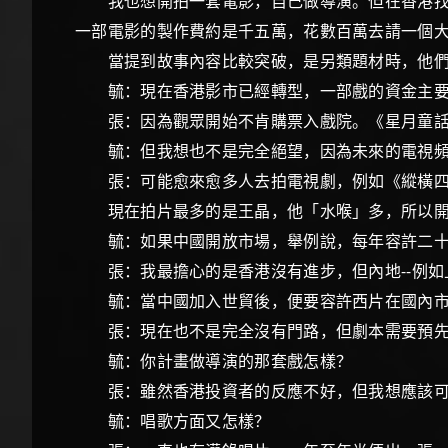
我也想開拍一套電影，自己做導演。但在香港找投
一部電影的製作費約是千五萬，花數百萬去請一
當提到故事內容比較突破，是另類題材時，他們又
毓：現在香港影市已經轉型，一部戲的資金主要
張：因為觀眾開始不肯購票入戲院。《星月童
毓：但我想也不是完全絕望，因為未來的電視頻
張：可能愈來愈多人去拍電視劇，例如《縱橫四
現在拍片最多的是王晶，他「水喉」多，所以
毓：如果中國開放市場，舉例說，每年容許二十
張：我最擔心的是香港沒有進步，但內地--例如
毓：當中國加入世貿後，便要容許西片在國內市
張：現在也不是完全沒有門路，但劇本需要預先審
毓：你計畫做導演的那套戲怎樣？
張：雖然香港投資者的反應不好，但我想應該可以
毓：唱歌方面又怎樣？