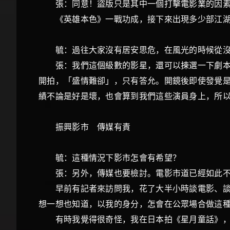
張：同意！盜版只是其中一個打擊電影業的因素
《英雄本色》一戰功成，接下來出現多少部江湖片
毓：過往大家沒有居安思危，在風光的時候
張：我們這個級數的影星，還可以揀選一下劇本。
開拍，「盛情難卻」，只有答允。開鏡後即使發覺
績不論是好是壞，也會算到我們這些演員身上，所
振興影市 傳媒有責
毓：這種情況下影市怎會有希望？
張：另外，傳媒也要檢討。電影市道已經如此不
早前有記者來訪問我，花了大半小時談電影、談唱
想一想也知道，以我的身分，怎會在公眾場合做這
有時我覺得很奇怪，我在日本拍《星月童話》，已