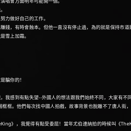
。演唱會方面明年可能開一個。
機。
之努力做好自己的工作。
錢，有時會蝕本。但他一直沒有停止過，為的就是保持市道
是雪上加霜。
定是騙你的！
我感到有點失望--外國人的想法跟我們始終不同，大家有不
眼中始終有個框框。他們每次找中國人拍戲，故事背景也脫離不了唐
ing》，我覺得有點受委屈！當年尤伯連納拍的時候叫《TheKi