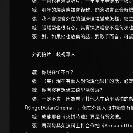
張：一直也有灌錄唱片，一年至年半便出一張
毓：明年的經濟應該會復甦，開演唱會正合時
張：我不會理會外在的經濟環境變成怎樣，總
毓：張耀榮也很有心，其實搞演唱會不是每次也賺
張：對，如果他也放棄的話，對歌手而言，可說
外商拍片 歧視華人
毓：你現在忙不忙？
張：（笑）現在有藝人對你說他很忙的話，必
毓：你有沒有想過去荷里活發展？
張：一定不會！因為看了其他人在荷里活拍的戲，
「KingofAsianCinema」，但在外國人
毓：成龍那套《火拼時速》算是有所突破。
張：周潤發與茱迪科士打合作拍《AnnaandTheK