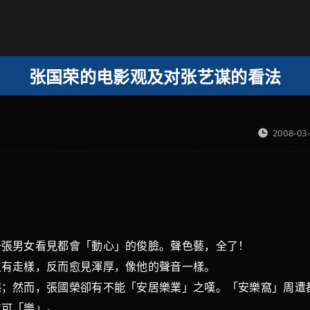
张国荣的电影观及对张艺谋的看法
2008-03
一張男女看見都會「動心」的俊臉。聲色藝，全了！
沒有走樣，反而愈見渾厚，像他的聲音一樣。
然而，張國榮卻有不能「安居樂業」之嘆。「安樂窩」周遭
業可「樂」。