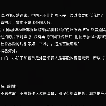
次卻反轉過來。中國人不比外國人差，為甚麼要貶低我們？
認真拍片，質素不會比外國人低。
ⅰ洞蠹t燈桓吒邟臁返龋?际墙抑袊?鐣?彴痰碾娪埃?m然贏
他拍的片不夠震撼--沒有再揭中國社會瘡疤--他便寧願退出
社會為題的片卻等如「平凡」，這是甚麼道理？
來揚名海外。
的：小孩子和戰爭是外國影評人最喜歡的兩個元素，所以《
素編出劇情。
思進取。不論製作人還是演員，都沒有認真拍戲，總之拍完