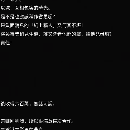
濡以沫，互相包容的時光。
，是不是也應該稍作省思呢？
盡是負面消息的「紙上藝人」又何其不堪！
演藝事業稍見生機，誰又會看他們的戲，聽他兊母瑁?
責任！
最後收得六百萬，無話可說。
本。
影帶賺回利潤，所以很滿意這次合作。
這是香港電影界的悲哀。