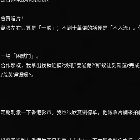
疑。
有人會買唱片！
張左右只算是「一般」；不到十萬張的話便是「不入流」。
面對一場「困獸鬥」。
那樣，我拿出找鈦砼模?焕砥?甓嗌伲?傊?蚁让刻鞙蕰r完
找猓?荒芙锝镉嬢^。
期刺激一下香港影市。我也很欣賞劉德華，他減收片酬來拍
潤。