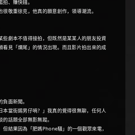
也在濫拍、賺快錢。
也很敬重徐克，他真的願意創作，領導潮流。
某些劇本不值得接拍，但既然是某某人的朋友投資
願看見「爛尾」的情況出現。而且影片拍出來的成
人的負面新聞。
日本當街錫男仔喎？」我真的覺得很無聊，任何人
前談的話題全部無影無蹤。
結果因為「肥媽Phone騷」的一個觀眾來電，