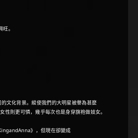
興旺。
同的文化背景。縱使我們的大明星被譽為甚麼
人街，女性則更可憐，幾乎每次也是身穿旗袍做妓女。
ngandAnna》，但現在卻變成