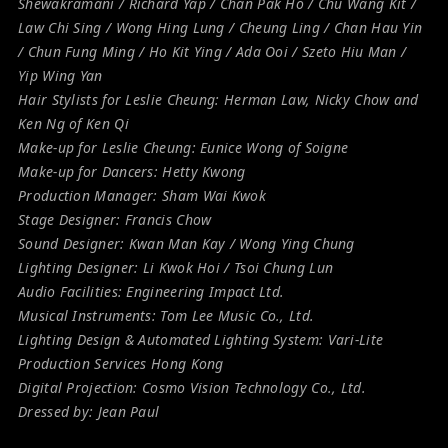
Shewakramani / Richard Yap / Chan Pak Ho / Chu Wang Kit /
Law Chi Sing / Wong Hing Lung / Cheung Ling / Chan Hau Yin
/ Chun Fung Ming / Ho Kit Ying / Ada Ooi / Szeto Hiu Man /
Yip Wing Yan
Hair Stylists for Leslie Cheung: Herman Law, Nicky Chow and
Ken Ng of Ken Qi
Make-up for Leslie Cheung: Eunice Wong of Soigne
Make-up for Dancers: Hetty Kwong
Production Manager: Sham Wai Kwok
Stage Designer: Francis Chow
Sound Designer: Kwan Man Kay / Wong Ying Chung
Lighting Designer: Li Kwok Hoi / Tsoi Chung Lun
Audio Facilities: Engineering Impact Ltd.
Musical Instruments: Tom Lee Music Co., Ltd.
Lighting Design & Automated Lighting System: Vari-Lite
Production Services Hong Kong
Digital Projection: Cosmo Vision Technology Co., Ltd.
Dressed by: Jean Paul