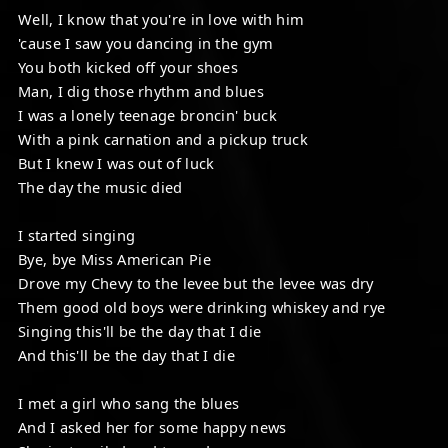
Well, I know that you're in love with him
'cause I saw you dancing in the gym
You both kicked off your shoes
Man, I dig those rhythm and blues
I was a lonely teenage broncin' buck
With a pink carnation and a pickup truck
But I knew I was out of luck
The day the music died
I started singing
Bye, bye Miss American Pie
Drove my Chevy to the levee but the levee was dry
Them good old boys were drinking whiskey and rye
Singing this'll be the day that I die
And this'll be the day that I die
I met a girl who sang the blues
And I asked her for some happy news