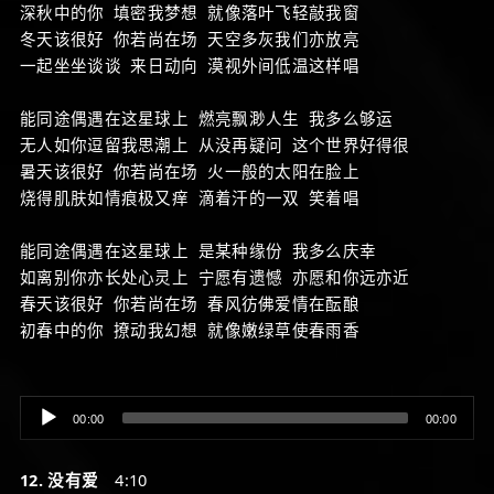
深秋中的你 填密我梦想 就像落叶飞轻敲我窗
冬天该很好 你若尚在场 天空多灰我们亦放亮
一起坐坐谈谈 来日动向 漠视外间低温这样唱
能同途偶遇在这星球上 燃亮飘渺人生 我多么够运
无人如你逗留我思潮上 从没再疑问 这个世界好得很
暑天该很好 你若尚在场 火一般的太阳在脸上
烧得肌肤如情痕极又痒 滴着汗的一双 笑着唱
能同途偶遇在这星球上 是某种缘份 我多么庆幸
如离别你亦长处心灵上 宁愿有遗憾 亦愿和你远亦近
春天该很好 你若尚在场 春风彷佛爱情在酝酿
初春中的你 撩动我幻想 就像嫩绿草使春雨香
Audio
00:00
00:00
Player
12. 没有爱
4:10