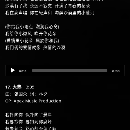
沙漠有了我 永远不寂寞 开满了青春的花朵
我在高声唱 你在轻声和 陶醉沙漠里的小爱河
(你给我小雨点 滋润我心窝)
我给你小微风 吹开你花朵
(爱情里小花朵 属於你和我)
我们俩的爱情就像 热情的沙漠
Audio
00:00
00:00
Player
17. 大热
3:35
曲：张国荣 词：林夕
OP: Apex Music Production
我扑向你 似扑向了悬崖
我要抱你 要抱到你腐坏
若未领会 铭心刻骨怎了解