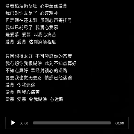
滴着热泪仍尽吐 心中丝丝爱慕
我已对你去尽了 心碎难补
但是现在还未到 虽则心声寄挂号
我纵已耗尽了 我满心爱慕
是爱慕 爱慕 叫我心痛苦
爱慕 爱慕 达到疯颠程度
只因想得太好 不可哑忍你的态度
我冇怨你我恨糊涂 此刻不知点算好
不知点算好 早经封锁心的退路
要去我也觉无去路 情感已经迷途
爱慕 令我迷途
爱慕 叫我心痛苦
爱慕 爱慕 令我糊涂 心迷路
Audio
00:00
00:00
Player