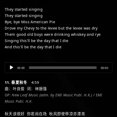
They started singing
They started singing
Bye, bye Miss American Pie
Drove my Chevy to the levee but the levee was dry
Them good old boys were drinking whiskey and rye
Singing this'll be the day that I die
And this'll be the day that I die
Audio
00:00
00:00
Player
11. 春夏秋冬
4:59
曲：叶良俊 词：林振强
OP: New Leaf Music (adm. by EMI Music Publ. H.K.) / EMI
Music Publ. H.K.
秋天该很好 你若尚在场 秋风即使带凉亦漂亮