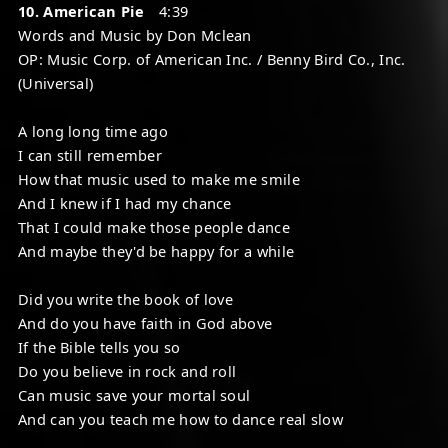
10. American Pie
4:39
Words and Music by Don Mclean
OP: Music Corp. of American Inc. / Benny Bird Co., Inc.
(Universal)
A long long time ago
I can still remember
How that music used to make me smile
And I knew if I had my chance
That I could make those people dance
And maybe they'd be happy for a while
Did you write the book of love
And do you have faith in God above
If the Bible tells you so
Do you believe in rock and roll
Can music save your mortal soul
And can you teach me how to dance real slow