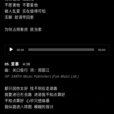
不愿害他 不要爱他
被人乱爱 实在值得可怕
无聊 就请早回家
为何占用客房 就当家
Audio
00:00
00:00
Player
05. 爱慕
4:38
曲：关口俊行 词：郑国江
OP: EARTH Music Publishers (Fun Music Ltd.)
都只因你太好 找不到应走退路
我要进已冇去路 进退我不知点算好
不知点算好 心中只感燥暴
我似跳进八阵图 模糊的探讨