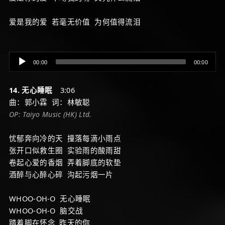
爱是我的爱 若毫无价值 为何值得流泪
Audio
00:00
00:00
Player
14. 无心睡眠
3:06
曲：郭小霖 词：林敏聪
OP: Taiyo Music (HK) Ltd.
忧郁奔向冷的天 撞落每滴小雨点
张开口似救生圈 实验雨的酸雨甜
卷起心爱的香烟 弄着脚底的软垫
酒醉与心醉心碎 沟起污烟一片
WHOO-OH-O 无心睡眠
WHOO-OH-O 脑交战
踏着脚在怀念 昨天的你