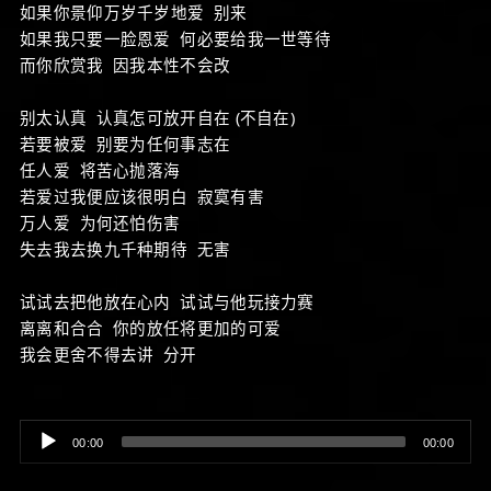
如果你景仰万岁千岁地爱 别来
如果我只要一脸恩爱 何必要给我一世等待
而你欣赏我 因我本性不会改
别太认真 认真怎可放开自在 (不自在)
若要被爱 别要为任何事志在
任人爱 将苦心抛落海
若爱过我便应该很明白 寂寞有害
万人爱 为何还怕伤害
失去我去换九千种期待 无害
试试去把他放在心内 试试与他玩接力赛
离离和合合 你的放任将更加的可爱
我会更舍不得去讲 分开
Audio
00:00
00:00
Player