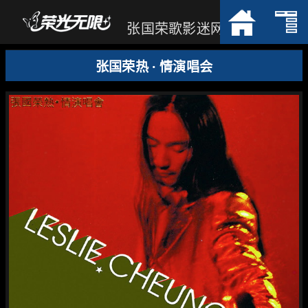
张国荣歌影迷网
张国荣热 · 情演唱会