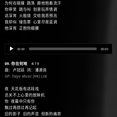
为何在碰撞 跳荡 跟他抱着流汗
你带笑 跳与叫 刻意玩弄情调
这深宵 火般烧 交给我恶预兆
我却似 接告票 心里尽是蓝调
他深宵 正抱你细腰
Audio
00:00
00:00
Player
09. 你在何地
4:19
曲：卢冠廷 词：潘源良
OP: Taiyo Music (HK) Ltd.
夜 天花板有这段戏
总关不上心里的放映机
你 夜幕中只有你
飘过再掠过再记起
旧的影子 旧的声音 但新的痛悲