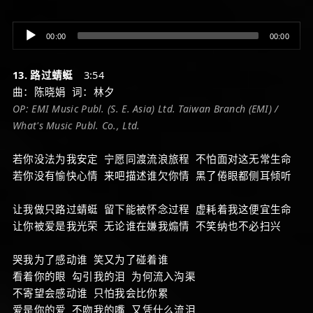
Audio
00:00
00:00
Player
13. 路过蜻蜓
3:54
曲：陈晓娟 词：林夕
OP: EMI Music Publ. (S. E. Asia) Ltd. Taiwan Branch (EMI) /
What's Music Publ. Co., Ltd.
若你没法为我安定 宁愿同渡流浪旅程 不怕面对这无常生命
若你没有愉快心情 来吧描述谁欠你情 黑了倦眼都侧耳倾听
让我做只路过蜻蜓 留下能被怀念过程 虚耗着我这便宜生命
让你被爱是我光荣 无论谁在嫌我煽情 不笑纳也不必扫兴
哭我为了感动谁 笑又为了碰着谁
看着你的眼 勾引我的泪 为何流入沟渠
不寄望会感动谁 只怕我会比你累
爱是你的爱 不吻我的嘴 又凭什么流泪