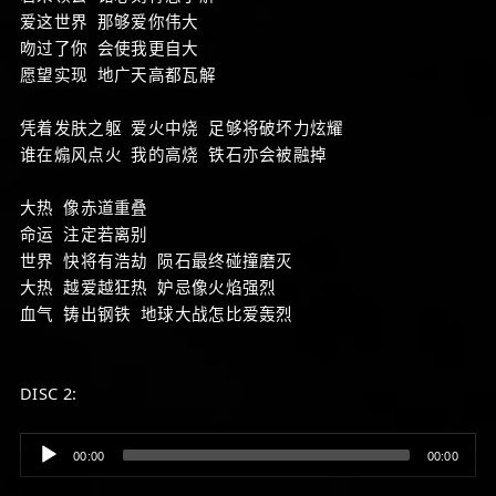
爱这世界 那够爱你伟大
吻过了你 会使我更自大
愿望实现 地广天高都瓦解
凭着发肤之躯 爱火中烧 足够将破坏力炫耀
谁在煽风点火 我的高烧 铁石亦会被融掉
大热 像赤道重叠
命运 注定若离别
世界 快将有浩劫 陨石最终碰撞磨灭
大热 越爱越狂热 妒忌像火焰强烈
血气 铸出钢铁 地球大战怎比爱轰烈
DISC 2:
Audio
00:00
00:00
Player