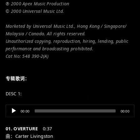
℗ 2000 Apex Music Production
© 2000 Universal Music Ltd.
Marketed by Universal Music Ltd., Hong Kong / Singapore/
Malaysia / Canada. All rights reserved.
Unauthorized copying, reproduction, hiring, lending, public
performance and broadcasting prohibited.
Cat No: 548 390-2(A)
专辑歌词：
DISC 1:
Audio
00:00
00:00
Player
01. OVERTURE
0:37
曲：Carter Livingston