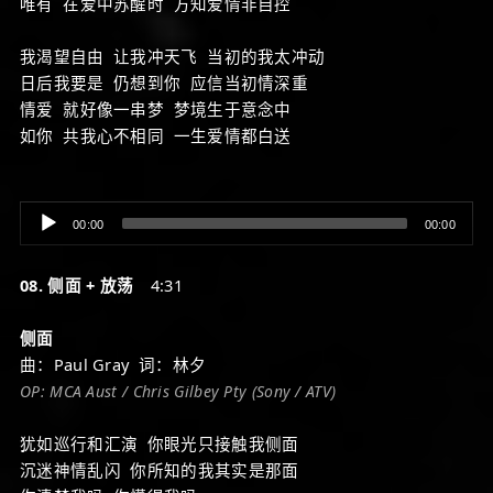
唯有 在爱中苏醒时 方知爱情非自控
我渴望自由 让我冲天飞 当初的我太冲动
日后我要是 仍想到你 应信当初情深重
情爱 就好像一串梦 梦境生于意念中
如你 共我心不相同 一生爱情都白送
Audio
00:00
00:00
Player
08. 侧面 + 放荡
4:31
侧面
曲：Paul Gray 词：林夕
OP: MCA Aust / Chris Gilbey Pty (Sony / ATV)
犹如巡行和汇演 你眼光只接触我侧面
沉迷神情乱闪 你所知的我其实是那面