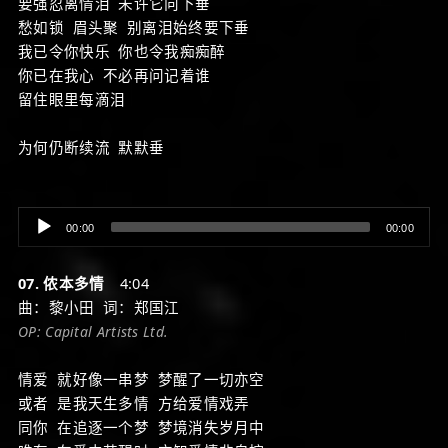
要强忍离情泪 未许它向下垂
愁如锁 眉头聚 别离泪始终要下垂
我已令你快乐 你也令我痴痴醉
你已在我心 不必再问记着谁
留住眼里每滴泪
为何仍断续流 默默垂
Audio
00:00
00:00
Player
07. 侬本多情
4:04
曲：黎小田 词：郑国江
OP: Capital Artists Ltd.
情爱 就好像一串梦 梦醒了一切亦空
或者 是我天生多情 方给爱情戏弄
同你 在追逐一个梦 梦境消失岁月中