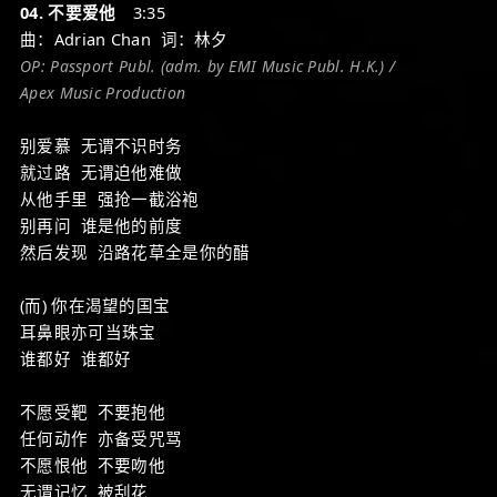
04. 不要爱他
3:35
曲：Adrian Chan 词：林夕
OP: Passport Publ. (adm. by EMI Music Publ. H.K.) /
Apex Music Production
别爱慕 无谓不识时务
就过路 无谓迫他难做
从他手里 强抢一截浴袍
别再问 谁是他的前度
然后发现 沿路花草全是你的醋
(而) 你在渴望的国宝
耳鼻眼亦可当珠宝
谁都好 谁都好
不愿受靶 不要抱他
任何动作 亦备受咒骂
不愿恨他 不要吻他
无谓记忆 被刮花