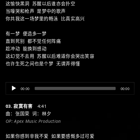
这愉快黑洞 苏醒以后谁亦会扑空
当嚎哭和枪声 是梦中的歌声
你共我这一场梦里的畅泳 比真实高兴
有一梦 便造多一梦
直到死别 都不觉任何阵痛
趁冲动 能换到感动
这幻觉不去用 苏醒以后难道你会哭出笑容
也许生死之间也是个梦 无谓弄得懂
Audio
00:00
00:00
Player
03. 寂寞有害
4:41
曲：张国荣 词：林夕
OP: Apex Music Production
如果你感到非我不爱 如果要感慨多过可爱