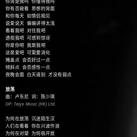
你清楚我吗 你懂得我吗
你有否窥看 思想的背面
和你每天 如情侣相见
说爱说天 偏偏讲得太浅
看着我吧 对住我吧
透视我吧 可感到惊讶
你是你吧 我是我吧
这是爱吧 可需要消化
掩盖点 会否好过一点
倾斜点 会否感性一点
夜晚会面 白天道别 才没有弱点
放荡
曲：卢东尼 词：陈少琪
OP: Taiyo Music (HK) Ltd.
为何在放荡 沉迷陌生汉
人们在看着 你在兴波作浪
为何在对望 为何极开放