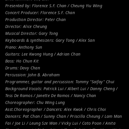
Presented by: Florence S.F. Chan / Cheung Yiu Wing
Concert Producer: Florence S.F. Chan
Production Director: Peter Chan
Director: Alice Cheung
Musical Director: Gary Tong
Keyboards & synthesizers: Gary Tong / Alex San
Piano: Anthony Sun
Guitars: Lee Kwong Hung / Adrian Chan
Bass: Ho Chun Kit
Drums: Davy Chan
Percussion: John B. Abraham
Programmer, guitar and percussion: Tommy "Saifay" Chui
Background Vocals: Patrick Lui / Albert Lui / Danny Cheng /
Tess De Ramos / Janette De Ramos / Nancy Chan
Choreographer: Chu Wing Lung
Asst.Choreographer / Dancers: Alex Kwok / Chris Choi
Dancers: Pat Chan / Sunny Chan / Priscilla Cheung / Lam Man
Fai / Joe Li / Leung Sze Wan / Vicky Lui / Cato Poon / Anita