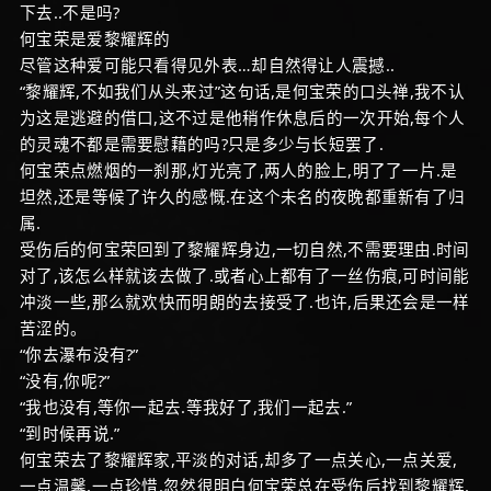
下去..不是吗?
何宝荣是爱黎耀辉的
尽管这种爱可能只看得见外表…却自然得让人震撼..
“黎耀辉,不如我们从头来过”这句话,是何宝荣的口头禅,我不认
为这是逃避的借口,这不过是他稍作休息后的一次开始,每个人
的灵魂不都是需要慰藉的吗?只是多少与长短罢了.
何宝荣点燃烟的一刹那,灯光亮了,两人的脸上,明了了一片.是
坦然,还是等候了许久的感慨.在这个未名的夜晚都重新有了归
属.
受伤后的何宝荣回到了黎耀辉身边,一切自然,不需要理由.时间
对了,该怎么样就该去做了.或者心上都有了一丝伤痕,可时间能
冲淡一些,那么就欢快而明朗的去接受了.也许,后果还会是一样
苦涩的。
“你去瀑布没有?”
“没有,你呢?”
“我也没有,等你一起去.等我好了,我们一起去.”
“到时候再说.”
何宝荣去了黎耀辉家,平淡的对话,却多了一点关心,一点关爱,
一点温馨,一点珍惜.忽然很明白何宝荣总在受伤后找到黎耀辉,