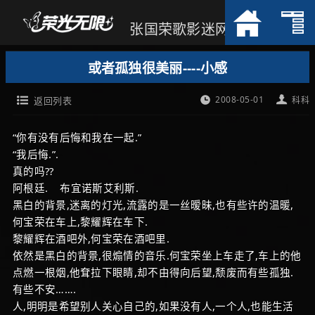
张国荣歌影迷网
或者孤独很美丽----小感
2008-05-01
返回列表
科科
“你有没有后悔和我在一起.”
“我后悔.”.
真的吗??
阿根廷. 布宜诺斯艾利斯.
黑白的背景,迷离的灯光,流露的是一丝暧昧,也有些许的温暖,
何宝荣在车上,黎耀辉在车下.
黎耀辉在酒吧外,何宝荣在酒吧里.
依然是黑白的背景,很煽情的音乐.何宝荣坐上车走了,车上的他
点燃一根烟,他耷拉下眼睛,却不由得向后望,颓废而有些孤独.
有些不安…….
人,明明是希望别人关心自己的,如果没有人,一个人,也能生活