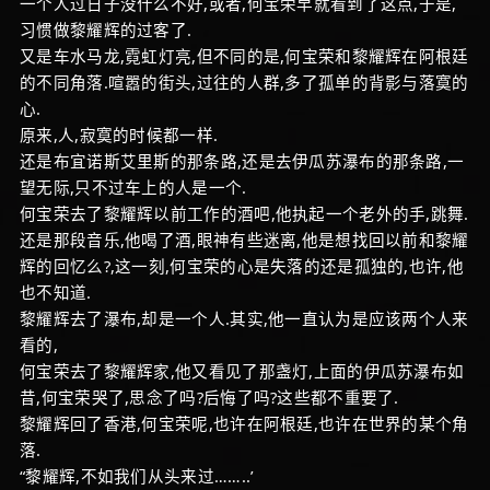
一个人过日子没什么不好,或者,何宝荣早就看到了这点,于是,
习惯做黎耀辉的过客了.
又是车水马龙,霓虹灯亮,但不同的是,何宝荣和黎耀辉在阿根廷
的不同角落.喧嚣的街头,过往的人群,多了孤单的背影与落寞的
心.
原来,人,寂寞的时候都一样.
还是布宜诺斯艾里斯的那条路,还是去伊瓜苏瀑布的那条路,一
望无际,只不过车上的人是一个.
何宝荣去了黎耀辉以前工作的酒吧,他执起一个老外的手,跳舞.
还是那段音乐,他喝了酒,眼神有些迷离,他是想找回以前和黎耀
辉的回忆么?,这一刻,何宝荣的心是失落的还是孤独的,也许,他
也不知道.
黎耀辉去了瀑布,却是一个人.其实,他一直认为是应该两个人来
看的,
何宝荣去了黎耀辉家,他又看见了那盏灯,上面的伊瓜苏瀑布如
昔,何宝荣哭了,思念了吗?后悔了吗?这些都不重要了.
黎耀辉回了香港,何宝荣呢,也许在阿根廷,也许在世界的某个角
落.
“黎耀辉,不如我们从头来过……..’