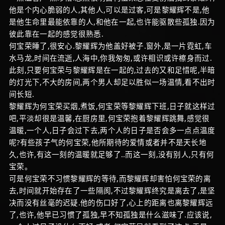
他是个内心脆弱的人,其他人,可以是过客,可是黎耀辉不是,他
是他生命里最能依靠的人,和他在一起,也许能驱散些孤独.因为
彼此靠在一起的感觉很熟悉.
何宝荣睡了,很安心.黎耀辉为他盖好被子.窗外,是一片霓虹,车
水马龙,时间在流逝,人海中,你我匆匆,或许相识或许檫身而过.
此刻,只要何宝荣与黎耀辉是在一起的,过去的又和足惜呢,半暗
的灯光下,不大的房间,两个男人却足以胜似一场温情,看不出时
间长短.
黎耀辉为何宝荣买烟,煮饭,何宝荣等黎耀辉下班,日子就这样过
吧,平淡却很是温馨,在厨房里,何宝荣抱着黎耀辉跳舞,感觉很
温暖,一个人,日子会过下去,两个人的日子是否会多一点点温度
呢?有些孩子气的何宝荣,他所期待的爱情或者并不是天长地
久,也许,有这一刻的温暖就足够了..而这一刻,没有别人,只有何
宝荣。
可是何宝荣不习惯黎耀辉的等待,而黎耀辉却害怕何宝荣的离
去,时间就开始存在了一些隔阂,不过黎耀辉终究是离去了,是坚
决而没有丝毫的迟疑.他的伤口好了,心上的距离也离黎耀辉远
了,也许,他早已习惯了孤独,早不知孤独是什么滋味了.应该说,