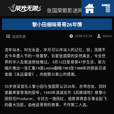
张国荣歌影迷网
黎小田细味哥哥26年情
2008-03-28
admin
返回列表
流年似水，时光永逝，岁月可以冲淡人的记忆，但，洗擦不
去今年愚人节的一场噩梦，巨星张国荣的突然离去，令全世
界的华人及歌迷悲恸难过。 9月12日是哥哥47岁生忌，新力
唱片推出一张汇集18首Leslie翻唱1983至1988年的原装日语
金曲《永远最爱》，向他致以衷心的感谢。
55岁资深音乐人黎小田与张国荣认识26年，亦师亦友，同时
是最疼爱哥哥的契爷，1983年其成名作《风继续吹》是黎小
田担任Producer，令对方一炮而红，他是哥哥音乐事业起飞
的最大功臣。由他谈哥哥的轶事，不作第二人选。