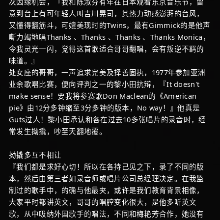
次因缘机会，『我和陈淑芬有年在日本观看东京音乐节，留
意到台上有可年轻人叫吉川晃司，其热力动感澎湃的台风，
又懂得翻筋斗，可媲美现时的Twins，最有Gimmick的是他声
嘶力竭地唱Thanks 、Thanks 、Thanks 、Thanks Monica，
令我灵光一闪，觉得这首歌适合哥哥翻唱，会有叛逆不羁的
味道。』
处女座的哥哥，一声追求完美及择善固执，1977年参加亚洲
业余歌唱比赛，便向评判之一的黎小田抗辩，『It doesn't
make sense！要我将参赛歌Don Maclean的《American
pie》由12分多钟缩至3分多钟的版本，No way！』他真是
Guts过人！黎小田承认和各在过去10多张唱片的录音时，经
常发生拗撬，吵至天翻地覆。
拗撬多互不相让
『我们都是求好心切！所以在各持己见之下，录了不同的版
本，然后由第三者如录音师或唱片公司总经理决定。在我监
制过的歌手中，的确与他最夹，或许是我们教育背景相像，
大家平时都讲英文，哥哥的唱腔变化很大，是他多听英文
歌，从中吸纳外国歌手的唱法，不同和梅艳芳合作，她没有