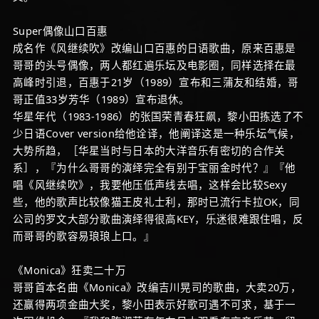
Super偶像山口百惠
成名作《风继续吹》改编山口百惠的日语歌曲，原来百惠是
哥哥的头号偶像，两人都红遍乐坛及电影圈，同样选择在最
高峰时引退，百惠于21岁（1989）宣布和三蒲友和结婚，哥
哥正值33岁芳华（1989）宣布退休。
华星年代（1983-1986）的张国荣青春狂飙，黎小田拣选了不
少日语Cover version给他诠译，他阐译这是一种乐坛气候，
大势所趋，［华星当时与日本的大洋音乐有密切的合作关
系］，『为什么哥哥的演绎完全有别于宝丽金时代？』『他
唱《风继续吹》，我要他压低声线去唱，这样会比较Sexy
些，他的歌声比较像猫王皮礼士利，那时已流行卡拉OK，同
公司的罗文大部分歌曲演绎得很高KEY，乐迷很难跟住唱，反
而哥哥的歌容易琅琅上口。』
《Monica》狂卖二十万
哥哥首本名曲《Monica》改编吉川晃司的歌曲，大卖20万，
还赢得两项金曲大奖，黎小田表示好歌可遇不可求，基于一