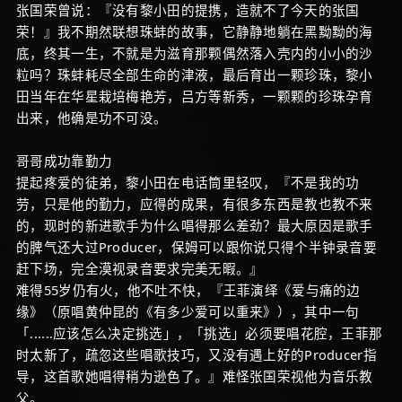
张国荣曾说：『没有黎小田的提携，造就不了今天的张国
荣！』我不期然联想珠蚌的故事，它静静地躺在黑黝黝的海
底，终其一生，不就是为滋育那颗偶然落入壳内的小小的沙
粒吗？珠蚌耗尽全部生命的津液，最后育出一颗珍珠，黎小
田当年在华星栽培梅艳芳，吕方等新秀，一颗颗的珍珠孕育
出来，他确是功不可没。
哥哥成功靠勤力
提起疼爱的徒弟，黎小田在电话筒里轻叹，『不是我的功
劳，只是他的勤力，应得的成果，有很多东西是教也教不来
的，现时的新进歌手为什么唱得那么差劲？最大原因是歌手
的脾气还大过Producer，保姆可以跟你说只得个半钟录音要
赶下场，完全漠视录音要求完美无暇。』
难得55岁仍有火，他不吐不快，『王菲演绎《爱与痛的边
缘》（原唱黄仲昆的《有多少爱可以重来》），其中一句
「......应该怎么决定挑选」，「挑选」必须要唱花腔，王菲那
时太新了，疏忽这些唱歌技巧，又没有遇上好的Producer指
导，这首歌她唱得稍为逊色了。』难怪张国荣视他为音乐教
父。