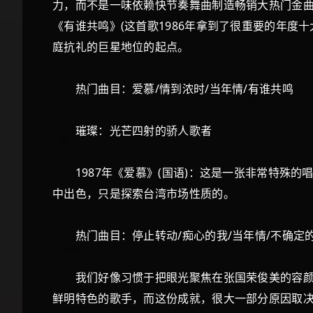
力，而不是一味依赖快节奏舞曲制造畅销大热门金
《有谁共鸣》(这首歌1986年拿到了很重要的年度
庭抗礼的巨星地位的起点。
热门曲目：爱慕/情到浓时/当年情/有谁共鸣
璀璨：光芒四射的骄人歌者
1987年《爱慕》(国语)：这是一张非常特殊的
中出色，只是探索台湾市场性质的。
热门曲目：停止转动/痴心的我/当年情/不确定的
我们好像习惯于把眼光聚焦在张国荣俊美的容颜、
鲜明特色的歌手，而这份成就，很大一部分原因取