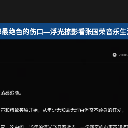
那最绝色的伤口—浮光掠影看张国荣音乐生
2008
落感追随。
和精致笑靥开始，从年少无知毫无理由但奋不顾身的狂爱，
赏。这中间，15年的流光飞舞着逝去，一份迷恋的心事不知