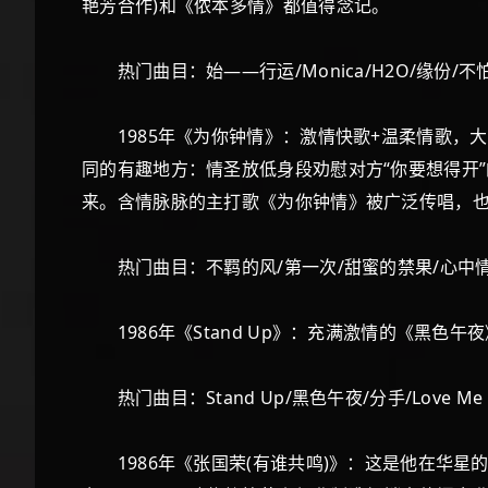
艳芳合作)和《侬本多情》都值得念记。
热门曲目：始——行运/Monica/H2O/缘份/不
1985年《为你钟情》：激情快歌+温柔情歌，
同的有趣地方：情圣放低身段劝慰对方“你要想得开
来。含情脉脉的主打歌《为你钟情》被广泛传唱，
热门曲目：不羁的风/第一次/甜蜜的禁果/心中情
1986年《Stand Up》：充满激情的《黑
热门曲目：Stand Up/黑色午夜/分手/Love M
1986年《张国荣(有谁共鸣)》：这是他在华星