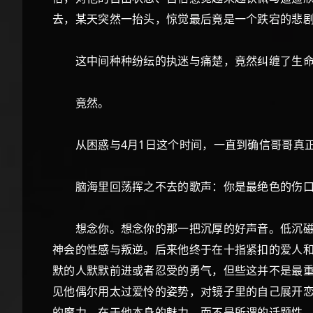
去，某天突然一抬头，惊觉最后竟是一个跌宕的悲
这中间种种纷纭的执迷与痛楚，竟然纠缠了生命
竟然。
从困惑与4月1日这个时间，一直到确信哥哥真正
脑海里回荡挥之不去的歌声：你是最绝色的伤口
想念你。想念你的那一把沉厚的好声音。低沉磁性
神会的性感与叛逆。后来他终于在十指紧扣的爱人和
默的人默默前进或者忍受的勇气，但些这并不是最
见他偶尔用太过爱怜的姿势，对镜子里的自己展开恋
的魔力，在于他本身的魅力，而不是所谓的话题性