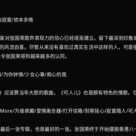
怕寂寞/侬本多情
大家对张国荣歌声表现力的信心已经逐渐建立。留下最深刻印象
”的风流自喜。尽管从来没有喜欢过真实生活中这样的人，可是
也令张国荣得到越来越多的认同。
/为你钟情/少女心事/痴心的我
色午夜》应该算当年大胆的歌曲，《可人儿》也是颇有特色的情歌
e More/为谁疯癫/爱情离合器/打开信箱/刻骨铭心/寂寞猎人/可
的最后一张专辑，也是最好的一张。张国荣终于开始摆脱香港八