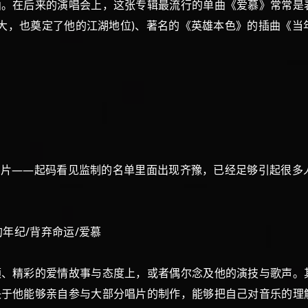
曲。在后来的演唱会上，这张专辑最流行的单曲《爱慕》常常是
十大，也奠定了他的江湖地位)、著名的《英雄本色》的插曲《当
唱片——起码看见监制的名单里面出现齐豫，已经足够引起很多
年纪/背弃命运/爱慕
精彩的爱情故事与态度上，或者偶尔念及他的演技与歌声。
决于他能够亲自参与大部分唱片的制作，能够把自己对音乐的理