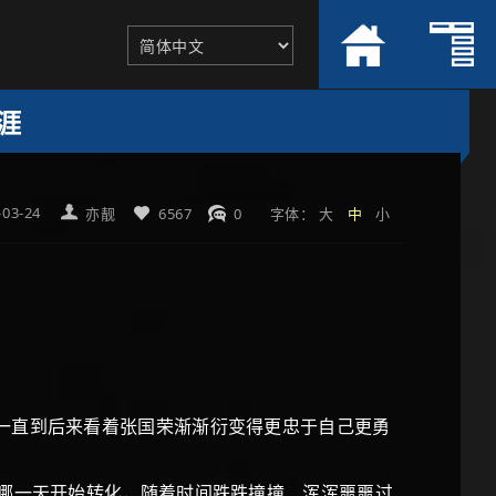
涯
-03-24
亦靓
6567
0
字体：
大
中
小
一直到后来看着张国荣渐渐衍变得更忠于自己更勇
道哪一天开始转化，随着时间跌跌撞撞、浑浑噩噩过