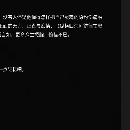
，没有人怀疑他懂得怎样把自己灵魂的隐约伤痛融
里面的无力、正直与痴情，《纵横四海》彷徨在忠
洒自如，更令众生扼腕，惋惜不已。
一点记忆吧。