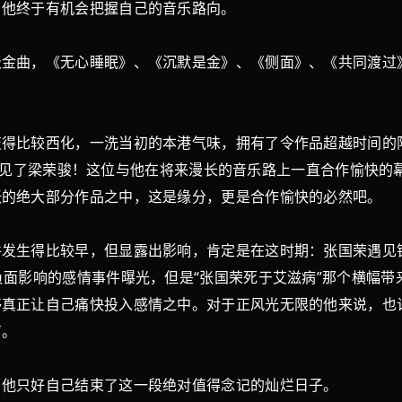
：他终于有机会把握自己的音乐路向。
曲，《无心睡眠》、《沉默是金》、《侧面》、《共同渡过》
比较西化，一洗当初的本港气味，拥有了令作品超越时间的
张国荣遇见了梁荣骏！这位与他在将来漫长的音乐路上一直合作愉快
张的绝大部分作品之中，这是缘分，更是合作愉快的必然吧。
生得比较早，但显露出影响，肯定是在这时期：张国荣遇见
负面影响的感情事件曝光，但是“张国荣死于艾滋病”那个横幅
够真正让自己痛快投入感情之中。对于正风光无限的他来说，也
声。
他只好自己结束了这一段绝对值得念记的灿烂日子。