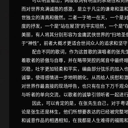
可以明显看出，两版歌词有明显的承继性和对照性，
而对世界充满诚恳的感激，是立于凡尘的谦卑和温和
世独立的清高和傲然。二者一于地一在天，一个是对
度的抒发，一个是“站在屋顶”的平实坦然，一个是“
美丽，有人将其分别形容为金庸武侠世界的“扫地圣僧
于“神性”，前者大概才更适合世间众人的追求和坚
配合不同的歌词，作为这首歌的演唱者的张先生对
着歌者的骄傲与自尊，并在略带哭腔的尾音中最终
沉稳，吐字更加轻柔和平实，编曲部分弦乐的加入也
诚挚，使得感情进一步地明朗化，从而给人抚慰和
对世界作最直接的现场呼告，也只有在台下万千观
与听者的单向交流，以歌者的诚挚引领听者一起进
因此，可以肯定的是，在张先生自己，对于粤语版
论是张生还是林生，他们所想要表达的已经被完整
和诚意作品的相遇相知，在我都是人生难得的福赐