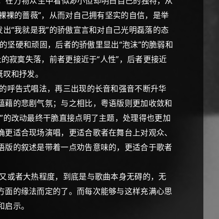
，在万物众生中看似渺小但却明白自己的独特，从
裸裸的蔷薇”，从而对自己拥有坚实的自信，是举
出“我就是我”的骄傲宣言和对自己光明磊落的态
”的坚硬和顽固，后者的骄傲里显出“泡沫”的脆弱和
止的寂寞失落，前者更接近于“人性”，后者更接近
慨叹和抒发。
的呼告式唱法，再三出现的长音和强音不断升华
蕴藉的悲剧气氛；与之相比，粤语版则更加收敛和
”的改动最终干脆直接点明了主题，处理得也更加
确更适合现场演唱，更适合歌者在舞台上对观众、
语版的叙述是带着一点劝告意味的，更适合于歌者
又或者大热程度，到底是与歌曲本身无碍的，无
方面的缘法而定的了。而每次能够与这样充满心思
和启示。