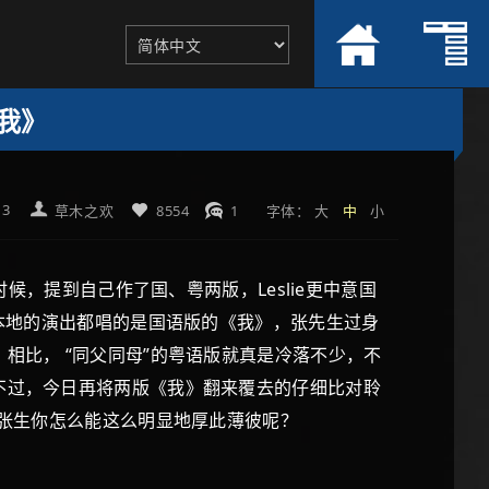
我》
13
草木之欢
8554
1
字体：
大
中
小
提到自己作了国、粤两版，Leslie更中意国
港本地的演出都唱的是国语版的《我》，张先生过身
相比， “同父同母”的粤语版就真是冷落不少，不
不过，今日再将两版《我》翻来覆去的仔细比对聆
，张生你怎么能这么明显地厚此薄彼呢？