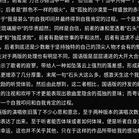
前者是“万世沙砾当中一颗”， 但也是“十个当中只得一个”
；后者是“颜色不一样的烟火”，是“孤独的沙漠里一样盛放的赤
于“我是甚么”的自我叩问并最终得到自我肯定的过程，一个是发
在琉璃屋中”的华贵超然；同样是自信，前者的谦和里透着“石头
”和“独孤求败”，前者有勘破世事的平和淡然，后者有追求不
守，后者到底还是少数敢于坚持独特的自己的顶尖人物才会有的
于两版的处理也有明显不同，国语版是层层递进的大开大合
暗示了歌者的寂寥，带给人一种如坠落云上强烈的落差感，形成
更增添了几分厚重，末尾一句“石头大这么多，感激天生这个我
激励的听觉体验。然后由此想到，这二者相比，国语版的抒发的
众的注视和欢呼下才更能表现出歌曲里隐含的孤独的意味；而粤
行一个自我叩问和自我肯定的过程。
的演唱依旧落了不少心思和意念，至于两种版本的演唱次数
地表达了出来，至于听者能否体味或者如何体味，便是听者自身
和幸运，这也并不关乎其他，只在于这样的作品所带给我的感动