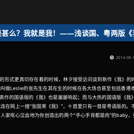
是甚么？我就是我！——浅谈国、粤两版《
2014-09-
式更真切存在着的时候，林夕接受访问谈到新作《我》的时候，
叫做Leslie的张先生在其在生的时候在各大场合甚至包括香
代表作的国语版的《我》也是屡屡响起；而与大热的国语版《我》
连在网上一搜“张国荣《我》”，十首里只有一首是粤语版的。
人家呕心泣血地为你创造出的两个“手心手背都是肉”的baby