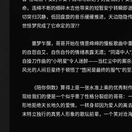
命，连绵不断的细碎木吉他带来的短暂安宁转瞬即
切突归沉静，低回盘旋的音乐缓缓推进，天边隐隐
世惊梦完成了它命定的涅??
噩梦乍醒，哥哥开始在情意绵绵的慢板歌曲中重拾
的自怨自艾、自伤自怜的情绪表露无遗；“同道中人
自操刀作曲的“小明星”令人迷醉——当红尘中的厮
风光的人间巨星终于顿悟了“悠闲是最终的服气”的
《陪你倒数》算得上是一张水准上乘的优秀制作。
现给我们的便是一个似乎患了性格分裂症的哥哥：一
形地拒绝天长地久的爱情，一转身却因为爱人的离去
末特立独行的真男人形象的歌坛前辈，一个笑对沧海