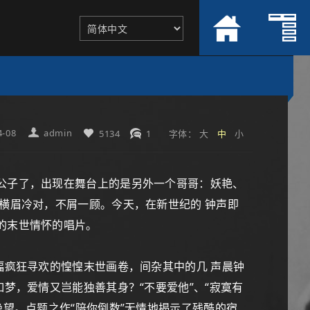
4-08
admin
5134
1
字体：
大
中
小
公子了，出现在舞台上的是另外一个哥哥：妖艳、
横眉冷对，不屑一顾。今天，在新世纪的 钟声即
的末世情怀的唱片。
疯狂寻欢的惶惶末世画卷，间杂其中的几 声晨钟
梦，爱情又岂能独善其身？“不要爱他”、“寂寞有
望。点题之作“陪你倒数”无情地揭示了残酷的宿