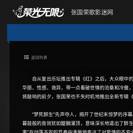
张国荣歌影迷网
返回列表
自从复出乐坛推出专辑《红》之后，大众眼中的张
华丽、性感、诡异，带一点看破世情的沧桑和冷傲，
将敲响的前夕，张国荣也不失时机地推出全新专辑
“梦死醉生”先声夺人，揭开了世纪末惊梦的序幕
暮鼓般的音效犹如醍醐灌顶，意味深长地道出了醉生
害”在动荡不安的节奏中清晰地表达了对爱情的不安