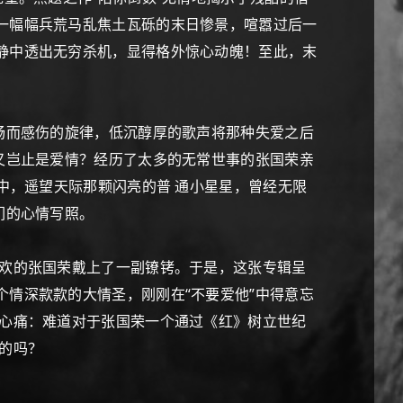
一幅幅兵荒马乱焦土瓦砾的末日惨景，喧嚣过后一
静中透出无穷杀机，显得格外惊心动魄！至此，末
畅而感伤的旋律，低沉醇厚的歌声将那种失爱之后
又岂止是爱情？经历了太多的无常世事的张国荣亲
中，遥望天际那颗闪亮的普 通小星星，曾经无限
们的心情写照。
欢的张国荣戴上了一副镣铐。于是，这张专辑呈
情深款款的大情圣，刚刚在“不要爱他”中得意忘
人心痛：难道对于张国荣一个通过《红》树立世纪
的吗？