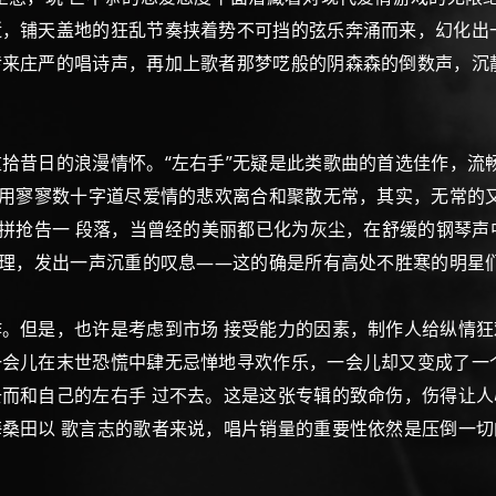
逝，铺天盖地的狂乱节奏挟着势不可挡的弦乐奔涌而来，幻化出
传来庄严的唱诗声，再加上歌者那梦呓般的阴森森的倒数声，沉
昔日的浪漫情怀。“左右手”无疑是此类歌曲的首选佳作，流
”用寥寥数十字道尽爱情的悲欢离合和聚散无常，其实，无常的
杀拼抢告一 段落，当曾经的美丽都已化为灰尘，在舒缓的钢琴声
至理，发出一声沉重的叹息——这的确是所有高处不胜寒的明星
但是，也许是考虑到市场 接受能力的因素，制作人给纵情狂
会儿在末世恐慌中肆无忌惮地寻欢作乐，一会儿却又变成了一个
而和自己的左右手 过不去。这是这张专辑的致命伤，伤得让
桑田以 歌言志的歌者来说，唱片销量的重要性依然是压倒一切