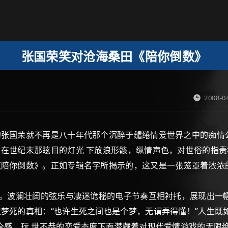
张国荣笑对沧海桑田《陪你倒数》
2008-0
国荣就不再是八十年代那个沉醉于缱绻情爱世界之中的痴情
在世纪末那眩目的灯光 下放浪形骸，纵情声色，对世俗的指责
《陪你倒数》。正如专辑名字所揭示的，这又是一张笼罩着浓浓
。波澜壮阔的弦乐与凄迷诡秘的电子节奏互相衬托，展现出一幅
梦死的真相：“也许生死之间也是个梦，无谓弄得懂！”人生既如
全感，玩 世不恭的恋爱态度下面潜藏着对现代爱情游戏的无限绝