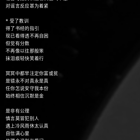
对谣言反应甚为着紧
* 受了教训
得了书经的指引
现已看得透不再自困
但觉有分数
不再像以往那般笨
抹泪痕轻快笑着行
冥冥中都早注定你富或贫
是错永不对真永是真
任你怎说安守我本份
始终相信沉默是金
是非有公理
慎言莫冒犯别人
遇上冷风雨休太认真
自信满心里