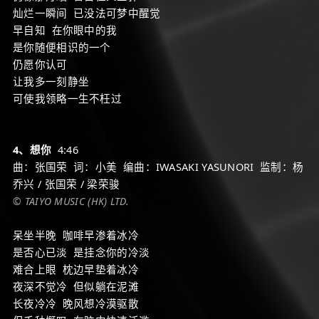
灿烂一瞬间 已没法可梦中醒觉
早自知 在你眼中的我
是你随便相识的一个
仍愿你认可
让我多一刻静坐
可使我领略一生不枉过
4、想你
4:46
曲：张国荣 词：小美 编曲：IWASAKI YASUNORI 监制：杨
乔兴 / 张国荣 / 梁荣骏
© TAIYO MUSIC (HK) LTD.
呆坐半晚 咖啡早渗着冰冷
是否心已淡 是挂念你的冷淡
难合上眼 枕边早垫着冰冷
夜深不觉冷 但似躺在泥滩
长夜冷冷 晚风想冷漠驱散