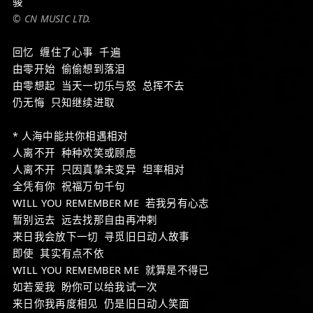
骏
© CN MUSIC LTD.
回忆 缠住了心事 千遍
由零开始 偷偷想到落泪
由零想起 当天一切乐与怒 总挥不去
仍无悔 只知继续进取
* 人海中能共你相遇相对
人离不开 种种欢笑或顾虑
人离不开 只因真挚未变异 坦率相对
全凭有你 祝福万句千句
WILL YOU REMEMBER ME 若我另有心志
暂别远去 远去找那自由再冲剌
来日我会放下一切 寻觅旧日动人故事
即使 其实有点不依
WILL YOU REMEMBER ME 就算是不得已
如若爱我 盼你可以给我试一次
来日你我再度相见 仍是旧日动人笑面