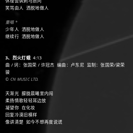
休理会讽刺与质问
笑骂由人 洒脱地做人
重唱 *
少年人 洒脱地做人
继续行 洒脱地做人
3、烈火灯蛾
4:13
曲 / 词：张国荣 / 许冠杰 编曲：卢东尼 监制：张国荣/梁荣
骏
© CN MUSIC LTD.
天渐光 朦胧晨曦室内闯
柔扬情歌轻轻耳边放
凝望你 在化妆
回复冷漠旧模样
像讲清楚 如今不想再度说谎