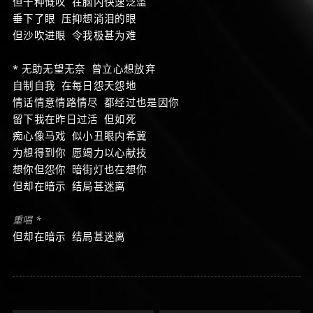
但千种慨叹 在脑内快速泛滥
垂下了眼 压抑想淌泪的眼
但沙吹进眼 令我极甚为难
* 无助无望无奈 曾立心想放弃
自制自我 在每日怨天怨地
情话情意情路情尽 都经过也是因你
留下我在昨日过活 但如死
痴心像马戏 似小丑眼内希冀
为想得到你 愿竭力以心献技
想你但怨你 暗街灯也在想你
但却在暗示 结局甚迷离
重唱 *
但却在暗示 结局甚迷离