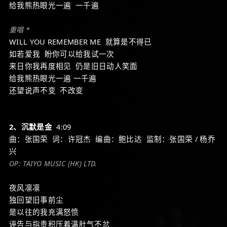
给我熊热眼光一遍 一千遍
重唱 *
WILL YOU REMEMBER ME 就算是不得已
如若爱我 盼你可以给我试一次
来日你我再度相见 仍是旧日动人笑面
给我熊热眼光一遍 一千遍
还望说声不变 不改变
2、沉默是金
4:09
曲：张国荣 词：许冠杰 编曲：鲍比达 监制：张国荣 / 杨乔
兴
OP: TAIYO MUSIC (HK) LTD.
夜风凛凛
独回望旧事前尘
是以往的我充满怒愤
诬告与指责积压着满肚气不忿