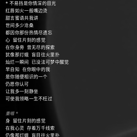
* 不易挡是你情深的目光
红唇如火一般嘴边烫
甜言蜜语共我讲
世间多少沧桑
都因你那份热情尽遗忘
心 留住片刻的感觉
在你身旁 曾无尽的探索
犹像那灯蛾 盲目往火里扑
灿烂一瞬间 已没法可梦中醒觉
早自知 在你眼中的我
是你随便相识的一个
仍愿你认可
让我多一刻静坐
可使我领略一生不枉过
重唱 *
身 留住片刻的感觉
在我心灵 存着万千线索
仍像那灯蛾 盲目往火里扑