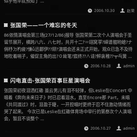
似乎他早就预知了 ...
2006.10.30
赵荣
张国荣——一个难忘的冬天
86侬情演唱会第三场(27/12/86)报导 张国荣第二次个人演唱会于圣
诞节展开，横跨八六、八七时，共开十二?＝翊窝莩?嶂谱髋哟螅?ナ
俏杼ㄉ杓疲?慊ǚ迅郾伊??颉?演唱会还未正式开始，观众已急不及待
地吹着哨子，催促主角的出?０耸笔?宸终??∧诖?鲆衾稚??┳乓簧 ...
2006.10.28
admin
闪电直击-张国荣百事巨星演唱会
张国荣初夜泪洒红磡 虽云男儿有泪不轻弹，但Leslie在Concert 中
唱着《奔向未来日子》时已忍着泪水，直至Encore那 Part，未唱
《共同渡过》时，泪盈于睫，一开腔唱时更终于忍不住激动情绪而
哭了起来。 今次已是Leslie在红磡体育场中举行的第叁次个人演唱
会，暂且不谈整个 ...
2006.10.27
admin