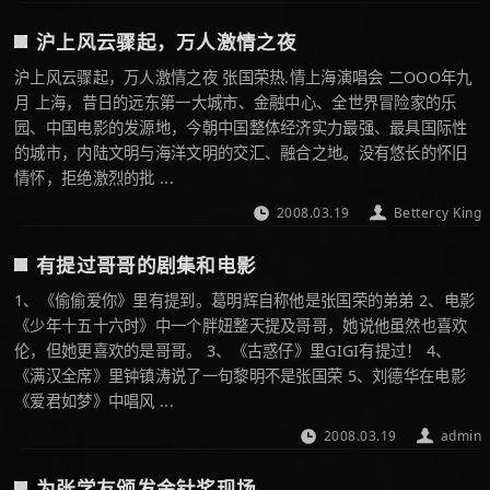
沪上风云骤起，万人激情之夜
沪上风云骤起，万人激情之夜 张国荣热.情上海演唱会 二OOO年九
月 上海，昔日的远东第一大城市、金融中心、全世界冒险家的乐
园、中国电影的发源地，今朝中国整体经济实力最强、最具国际性
的城市，内陆文明与海洋文明的交汇、融合之地。没有悠长的怀旧
情怀，拒绝激烈的批 ...
2008.03.19
Bettercy King
有提过哥哥的剧集和电影
1、《偷偷爱你》里有提到。葛明辉自称他是张国荣的弟弟 2、电影
《少年十五十六时》中一个胖妞整天提及哥哥，她说他虽然也喜欢
伦，但她更喜欢的是哥哥。 3、《古惑仔》里GIGI有提过！ 4、
《满汉全席》里钟镇涛说了一句黎明不是张国荣 5、刘德华在电影
《爱君如梦》中唱风 ...
2008.03.19
admin
为张学友颁发金针奖现场