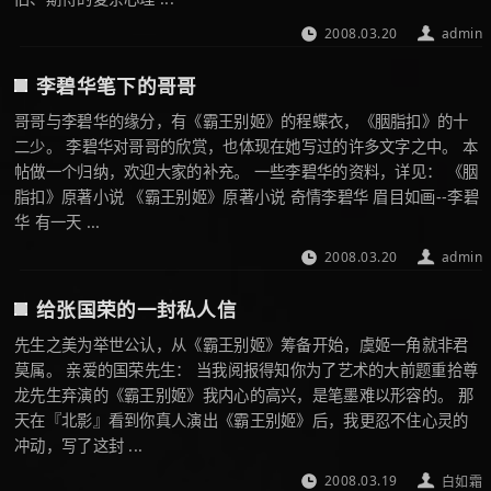
2008.03.20
admin
李碧华笔下的哥哥
哥哥与李碧华的缘分，有《霸王别姬》的程蝶衣，《胭脂扣》的十
二少。 李碧华对哥哥的欣赏，也体现在她写过的许多文字之中。 本
帖做一个归纳，欢迎大家的补充。 一些李碧华的资料，详见： 《胭
脂扣》原著小说 《霸王别姬》原著小说 奇情李碧华 眉目如画--李碧
华 有一天 ...
2008.03.20
admin
给张国荣的一封私人信
先生之美为举世公认，从《霸王别姬》筹备开始，虞姬一角就非君
莫属。 亲爱的国荣先生： 当我阅报得知你为了艺术的大前题重拾尊
龙先生弃演的《霸王别姬》我内心的高兴，是笔墨难以形容的。 那
天在『北影』看到你真人演出《霸王别姬》后，我更忍不住心灵的
冲动，写了这封 ...
2008.03.19
白如霜