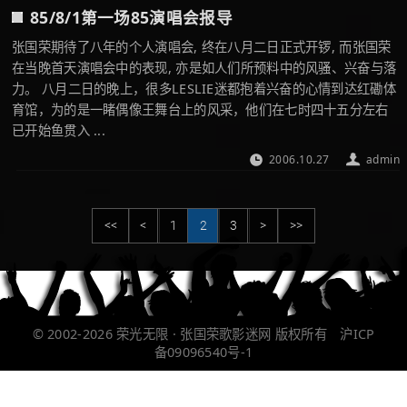
85/8/1第一场85演唱会报导
张国荣期待了八年的个人演唱会, 终在八月二日正式开锣, 而张国荣
在当晚首天演唱会中的表现, 亦是如人们所预料中的风骚、兴奋与落
力。 八月二日的晚上，很多LESLIE迷都抱着兴奋的心情到达红磡体
育馆，为的是一睹偶像王舞台上的风采，他们在七时四十五分左右
已开始鱼贯入 ...
2006.10.27
admin
<<
<
1
2
3
>
>>
© 2002-2026
荣光无限 · 张国荣歌影迷网
版权所有
沪ICP
备09096540号-1