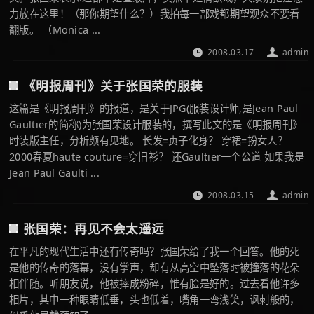
力放在这里！（那你期望什么？）我拍每一部戏都期望观众不要看
翻版。 （Monica ...
2008.03.17
admin
《明报周刊》关于张国荣的服装
这篇是《明报周刊》的报道，是关于JPG(服装设计师,是Jean Paul
Gaultier的简称)为张国荣设计服装的，撰写此文的是《明报周刊》
时装版主任，分析颇有见地。 长发=贞子化身？ 穿裙=扮女人？
2000春夏haute couture=穿旧衫？ 还Gaultier一个公道 如果我是
Jean Paul Gaulti ...
2008.03.15
admin
张国荣：再见不会太遥远
在平凡的现代生活中还有传奇吗？张国荣给了我一个回答。他的死
是他的传奇的落幕，没有掌声，却有从高空中坠落时被撞落的花朵
相伴随。听朋友说，他被摔成粉碎，惟有脸是好的。过去看他许多
相片，其中一种眼睛低垂，头也低着，嘴角一弯浅笑，讽刺般的，