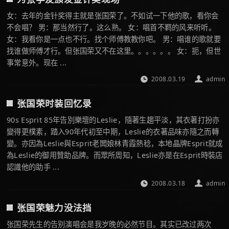
女：去年的金针奖得主就是张国荣了。不如试一下他的歌，看你会
不会唱？ 男：那当然行了。这么熟。 女：唱首不羁的风来听听。
女：我看你是一点也不行。找个师傅教教你吧。 男：唱谁的歌就要
找谁做师傅才行。但张国荣又不在这里。。。。。。 女：扼，但世
事常意外。现在 ...
2008.03.19
admin
张国荣时装回忆录
90s Esprit 85年告別樂壇的Leslie，隨著生趨平淡，其衣著打扮亦
變得更樸素，踏入90年代初至中期，Leslie的衣著品味亦隨之而轉
變。亦因為Leslie與Esprit老闆娘林青霞熱稔，本地晶牌Esprit就成
為Leslie的御用贊助品牌。而眾所周知，Leslie亦是在Esprit時裝店
認識他的助手 ...
2008.03.18
admin
张国荣魅力没法挡
张国荣先生的告别演唱会是我岁晚的必然节目。其实已改过两次