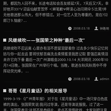
期，都因为人回不来，长途电话知会吾友顺延7天，7天后又7天。幸
好他开33?Ｖ沼诟仙献詈笠怀 ＜蛑笔歉Ψ畔滦心冶闫朔伞５比晃?并
无他歌迷那么伟大，但不想错过。对一位艺人至为尊重的，是在?⑿
郎汀⒐恼疲? ...
2008.03.18
钟路明
风继续吹——张国荣之种种“最后一次”
风继续吹不忍远离 心里亦有泪不愿留泪望着你 过去多少快乐记忆何
妨与你一起去追 要将忧郁苦痛洗去柔情蜜意我愿记取 要强忍离情泪
未许它向下垂 最后一次广州演唱会2000.10.14 大洋网讯 2000年10
月14日晚，张国荣在广州举行个唱。当晚，歌迷在秋风秋雨中不停
挥动荧光棒， ...
2008.03.18
admin
哥哥《星月童话》的相关报导
1999-3-19-《广州青年报》 对于在《星月童话》中一场只穿白色底
裤的演出，张国荣笑说:我问过导演，还是导演说服我，过了这一
关。张国荣表示:这部不是叁级片，卖点不是情欲戏，大家别把注意