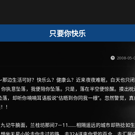
只要你快乐
2008-05-
，哥哥～～那边生活可好？快乐么？健康么？近来夜夜难眠，白天也
，你执意坠落，我便陪你坠落。只是，落在半空便惊醒。摸出枕
落，却听你喃喃耳语般说“估晤到你同我一様”。忽然警觉，真的已
艰！！
，九记牛腩面，兰桂坊那间7－11……相隔遥远的城市却熟捻
想坐天星小轮走你走过的路，去32A送束你爱的百合，去汇展