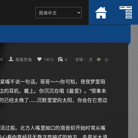
03
角落的鱼
1615
0
字体：
大
中
小
只闭紧嘴不说一句话。哥哥～～你可知，夜夜梦里陪
边的耳机，戴上。你沉沉在唱《最爱》。“恨事未
经太晚了......沉默里望向太阳，你会在它旁边
如生活过般。北方人嘴里拗口的南音却开始时常从嘴
中心看你曾经开无数次首映式的地方，去星光大道