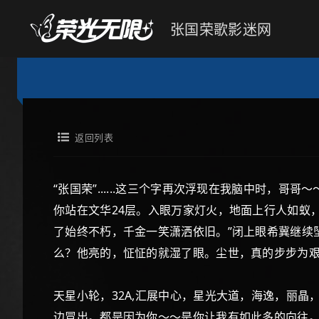
张国荣歌影迷网
返回列表
“张国荣”......这三个字再次浮现在我脑中时
你站在文华24层。入眼万家灯火，地面上行人如蚁
了始终不朽，千金一笑潇洒依旧。”闭上眼希冀继续坠
么？他亮的，怔怔的就湿了眼。尘世，真的步步为
天星小轮，32A,汇展中心，星光大道，海逸，丽晶
边冒出。都是因为你～～是你让我有如此多的向往。