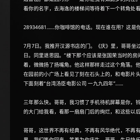
看你的名字，去海逸的楼梯间等待着下一个转角处看
28934681......你咖啡馆的电话。现在谁在用？
7月7日。我推开汉源书店的门。《庆》里，哥哥坐
日。同里退思园。”楼下那个应该是张国荣当时的房
着，微微扬了扬嘴角。他这样那样走过这个角落。
在园前的小广场上看见了刻在石头上的，和电影片头
下面刻着“台湾汤臣电影公司 一九九四年”......
三年那么快。哥哥，我习惯了手机待机屏幕是你，铃声
的大门给我看，看那一扇扇门后的绚烂，和这些以
哥哥，这世界不再有经典，不再有风华绝代，不再
界。我们等你回来，笑着为你庆生。哥哥，生日快乐。只要