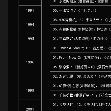
01. 永远的朋友 (港台群星) /
宝丽金
1991
06. 一张笑脸 /
《当代男儿》
08. 430穿梭机；22. 宇宙大帝 /
《儿
1994
06. 赤裸的秘密 (&林忆莲) /
林忆莲《
1995
01. 当真就好 (&陈淑桦) /
陈淑桦《生
01. Twist & Shout；05. 谈恋爱 /
《
01. From Now On (&林忆莲) /
《英
1996
05. 谈恋爱 /
《新好男人II》(滚石合辑
02. 永远记得；08. 谈恋爱 /
《驿动男
01. 幻影+雾之恋 (&谭咏麟) /
《谁可改
1999
01. 千禧盛世 (香港群星) /
《千禧盛
01. 芳华绝代；12. 芳华绝代乱世佳人 (Le
2001