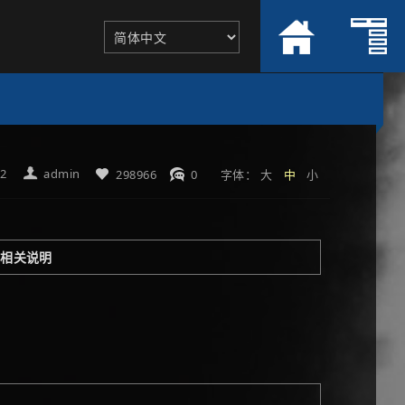
12
admin
298966
0
字体：
大
中
小
|
相关说明