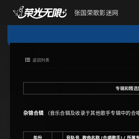
张国荣歌影迷网
返回列表
专辑和精选
杂锦合辑
（音乐合辑及收录于其他歌手专辑中的合
年份
音轨号. 歌曲名称 (合唱歌手) / 所属