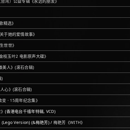
（台湾）公益专辑《永远的朋友》
歌精选》
关于她的爱情故事》
生世世》
金枝玉叶2 电影原声大碟》
雄美人》(滚石合辑)
)
人心》(滚石合辑)
变 · 15周年纪念集》
世》
(香港电台千禧年特辑, VCD)
go Version) (&梅艳芳) /
梅艳芳《WITH》